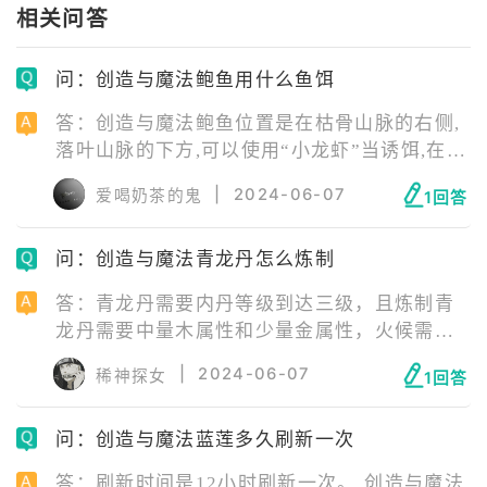
相关问答
问：创造与魔法鲍鱼用什么鱼饵
答：创造与魔法鲍鱼位置是在枯骨山脉的右侧,
落叶山脉的下方,可以使用“小龙虾”当诱饵,在
“仙女河”边垂钓,钓到的概率大概在15%左右,使
|
2024-06-07
爱喝奶茶的鬼
1回答
用“小龙虾”在“暖风谷”垂钓也是有概率找出鲍
鱼的。 鲍鱼作用:鲍鱼可以用来制作各种饲料和
问：创造与魔法青龙丹怎么炼制
烹饪食材。
答：青龙丹需要内丹等级到达三级，且炼制青
龙丹需要中量木属性和少量金属性，火候需要
保持在神火，当玩家内丹等级达到三级后可以
|
2024-06-07
稀神探女
1回答
六份嫩芽笋和四份幻蕊瓣，然后将火候保持在
神火等待时间结束就能够成功的炼制青龙丹
问：创造与魔法蓝莲多久刷新一次
了。
答：刷新时间是12小时刷新一次。 创造与魔法