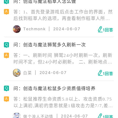
问：创造与魔法稻草人怎么做
答：1、首先登录游戏后点击工作台的界面，然
后找到稻草人的选项，再查看制作稻草人所需
要的材料。 2、将材料收集完毕后，打开工作
Techmonk
|
2024-06-07
1回答
台，点击稻草人的选项，点击制造即可。 3、
制造完成后可以打开背包，就能够看到稻草
问：创造与魔法狮鹫多久刷新一次
人，就能够进行使用了。
答：一、刷新时间 狮鹫24小时刷新一次，刷新
时间不定，但24小时必刷新。 二、刷新地点
狮鹫刷新地点：晨雾森林、沙漠、天空之城、
|
2024-06-07
白菜
1回答
山谷。 坐标分布：(5559，14088)(15872，
11387)(14329，15446)(9382，10379)
问：创造与魔法松鼠多少资质值得培养
(5200，11401)(10943，9798)(13174，8255)
(8334，15598)。
答：松鼠推荐生命资质5.0以上、攻击资质0.75
以上满初,满初的意思就是1级攻击力是7/7,差一
点点都不推荐。 《创造与魔法》是一款可以改
|
2024-06-07
做个浪人不动情
1回答