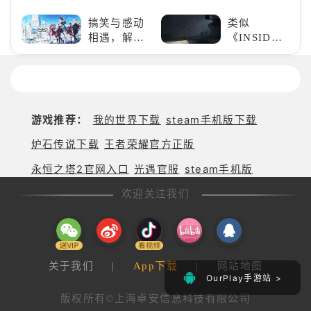
必玩：《实
碎片
一场跨次元
况足球》
搞笑与感动
类似
的竞速之旅
相遇，解锁
《INSIDE》
多元化角色
的解谜类游
的魅力
戏！快动起
你的小脑筋
来通关！
游戏推荐：
我的世界下载
steam手机版下载
炉石传说下载
王者荣耀官方正版
永恒之塔2官网入口
光遇官服
steam手机版
欢迎关注我们
关于我们
|
App下载
|
网站地图
OurPlay手游站 >
版权所有©上海卓安信息科技有限公司