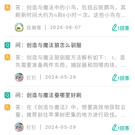
答：创造与魔法中的小鸟，包括云斑鹦鸟，其
刷新时间大约为6到8小时一次。这些小鸟在地
图上有多个刷新点，包括但不限于拉鲁火山上
|
2024-06-07
焓熵增
1回答
边、灯塔海角森林上边银矿点左侧的小树林、
小草莓丘陵、七里香平原明眸山等地点。每个
问：创造与魔法狼怎么驯服
群岛有20个以上的刷新点，每次刷新有2~3个刷
新点会随机刷新，因此不建议只蹲守一个点。
答：创造与魔法狼驯服方法解析如下： 1、首
云斑鹦鸟的饲料包括鲍鱼、辣椒、小麦饲料
先需要准备两件东西，捕捉器和饲喂肉块，接
包，需要55包饲料来捕捉。
下来找到狼，狼一般出没的地方通常在十级以
|
2024-05-29
钉钉
1回答
上。 2、使用武器敲打震惊的狼，建议使用木
头或铁，木质的最好等级不要太低，且装甲具
问：创造与魔法蚕哪里好刷
有防御性。
答：在《创造与魔法》中，想要高效地获取云
蚕，推荐前往苹果树密集的地方进行砍伐。苹
果树在丘陵、郁金香平原、乐乐河谷等地都有
|
2024-05-29
钉钉
1回答
分布，这些地方的苹果树不仅数量多，而且砍