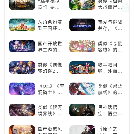
“跳伞模拟
类似《植物
跑酷突袭，
得世界冠军
器”？要
大战僵尸》
改写战斗格
吧！
“苟”还是要
的卡牌策略
局！
“刚”？
游戏，休闲
从角色扮演
热爱与挑战
娱乐尽在手
到王国经
并存，《游
中！
营，这款手
戏王：大师
游为何能俘
决斗》，牌
国产开放世
类似《仓鼠
获玩家心？
佬都爱玩的
界二游的里
客栈》的萌
游戏是啥
程碑：《原
宠类游戏推
样？
神》
荐！快来养
类似《偶像
收手吧阿
赛博宠物
梦幻祭2》
鸭，外面全
吧！
的二次元音
是好鹅！！
游推荐：完
《Ori》《空
类似《碧蓝
美还原偶像
洞骑士》
航线》的养
魅力，共同
《死亡细
成类游戏！
打造最强偶
胞》横向对
养成你的梦
类似《银河
黑神话悟
像团
比，不知道
想！
境界线》的
空：悟空携
入手那个看
二次元战棋
万钧之力归
这里
类手游推
来，游戏界
国产治愈风
《原子之
荐：极致策
的东方巨