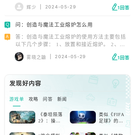
攻击巨伞菇。 4、巨伞菇掉落巨伞菇根茎和巨
|
2024-05-29
辉少
1回答
伞菇伞盖，可以用这两个材料制作奇异菇菇饲
料和阴郁菇菇饲料。
问：创造与魔法工业熔炉怎么用
答：创造与魔法工业熔炉的使用方法主要包括
以下几个步骤： 1、放置和接近熔炉。 2、选
择熔炼选项。 3、添加熔炼材料。 4、添加燃
|
2024-05-29
雾晓之鼬
1回答
料。 5、开始熔炼。 6、收集熔炼成品：材料
熔炼成型后，玩家点击即可将成品收入背包。
发现好内容
游戏单
攻略
问答
新闻
《泰坦陨落
类似《FIFA
2》：操控
足球》的足
泰坦，主宰
球类比赛推
未来战场；
荐！快来赢