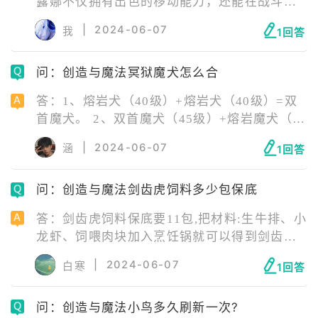
露娜不仅拥有出色的移动能力，还能在战斗中
发挥作用，且获取方式相对公平，因此对于想
|
2024-06-07
我
1回答
要提升游戏体验的玩家来说，库露娜是一个非
常值得入手的选择。
问：创造与魔法冥狱魔犬怎么合
答：1、熔岩犬（40级）+熔岩犬（40级）=双
首魔犬。 2、双首魔犬（45级）+熔岩魔犬（45
级）=双首狱犬。 3、双首狱犬（50级）+冥厄
|
2024-06-07
涵
1回答
兽（50级）=三首狱犬。 4、三首狱犬（55级）
+灾厄冥兽（55级）=冥狱魔犬。
问：创造与魔法剑齿虎饲料多少包保底
答：剑齿虎饲料保底要11包,把材料:生牛排、小
龙虾、饲喂肉块加入烹饪锅就可以得到剑齿虎
饲料了。 创造与魔法剑齿虎分布在分布于火山
|
2024-06-07
白寒
1回答
和银月丘陵,对眩晕的剑齿虎喂食-剑齿虎饲料,
出现爱心就可以捕捉了。
问：创造与魔法小鸟多久刷新一次?