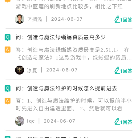
游戏中蓝莲的刷新地点比较多，相比之下红莲
只有两个，坐标刷新时间为12小时一次，所以
|
2024-06-07
ア搁浅
1回答
想要蹲蓝莲的小伙伴，需要提前前往刷新地点
蹲守。
问：创造与魔法绿蜥蜴资质最高多少
答：创造与魔法绿蜥蜴资质最高是2.51.1。 在
《创造与魔法》这款游戏中，绿蜥蜴的资质最
高可以达到2.51.1。这一信息表明，绿蜥蜴的
|
2024-06-07
凉夏
1回答
初始资质越好，将来融合后的资质也会越高。
因此，对于绿蜥蜴来说，起步的初始资质最好
问：创造与魔法维护的时候怎么提前进去
是1.1、1.04往上，这样能够确保其未来在游戏
中能够达到更高的资质水平。
答：1、创造与魔法维护的时候，可以提前半小
时先进入自由建造里面。 2、然后就可以看到
更新，就可以提前更新资源包，这样子等到可
lqc
|
2024-06-07
1回答
以登录的时候，就可以不用再次更新了，直接
提前进去。