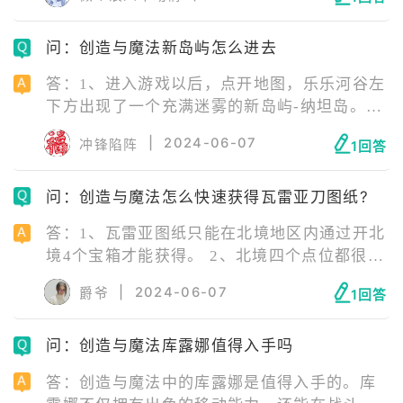
造环境，自由建造房屋、城池、城邦甚至国
家，同时还能探险，交友、副本、换装的高自
问：创造与魔法新岛屿怎么进去
由生存手游。玩家可以在沙漠、丛林、草原、
海滩等多种不同环境降生，探索上古遗迹的时
答：1、进入游戏以后，点开地图，乐乐河谷左
候，甚至还能够创建属于自己的文明。
下方出现了一个充满迷雾的新岛屿-纳坦岛。
2、然后通过灯塔传送前往乐乐河谷。 3、然后
|
2024-06-07
冲锋陷阵
1回答
在乐乐河谷附近海域使用大船或者水中坐骑，
沿着地图方向前往纳坦岛。 4、经过一段时间
问：创造与魔法怎么快速获得瓦雷亚刀图纸?
的海上航行，终于达到纳坦岛。
答：1、瓦雷亚图纸只能在北境地区内通过开北
境4个宝箱才能获得。 2、北境四个点位都很好
找,看到巨石块就到了宝箱的位置了。 3、当找
|
2024-06-07
爵爷
1回答
到巨石后,爬上去,爬到顶后就能看到瓦雷亚宝箱
啦,打开后会得到随机一个部位的图纸。
问：创造与魔法库露娜值得入手吗
答：创造与魔法中的库露娜是值得入手的。库