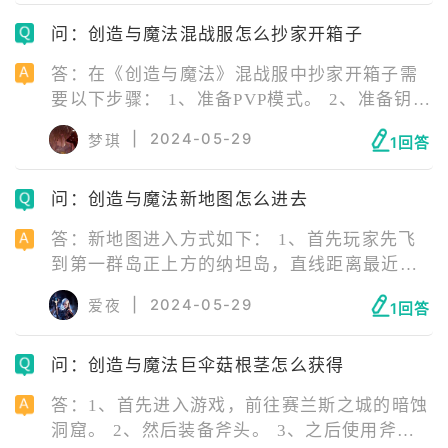
伐起来相对容易，因为它们的血量较低，使用
问：创造与魔法混战服怎么抄家开箱子
附魔222带树伤的斧子可以快速砍倒，从而快速
获取云蚕。
答：在《创造与魔法》混战服中抄家开箱子需
要以下步骤： 1、准备PVP模式。 2、准备钥匙
和食物。 3、选择合适的时机。 4、攻击和破
|
2024-05-29
梦琪
1回答
坏。 5、注意杀气。 6、合作与防守。 7、抄家
成果。 8、避免使用外挂。 记住，抄家是一种
问：创造与魔法新地图怎么进去
游戏内的PVP活动，需要谨慎规划和准备。同
时，也要注意游戏的道德和规则，以免受到不
答：新地图进入方式如下： 1、首先玩家先飞
必要的惩罚。
到第一群岛正上方的纳坦岛，直线距离最近。
2、然后在纳坦岛城邦中心（圆盘处）的方向直
|
2024-05-29
爱夜
1回答
线飞行，就可以到达新地图。
问：创造与魔法巨伞菇根茎怎么获得
答：1、首先进入游戏，前往赛兰斯之城的暗蚀
洞窟。 2、然后装备斧头。 3、之后使用斧头