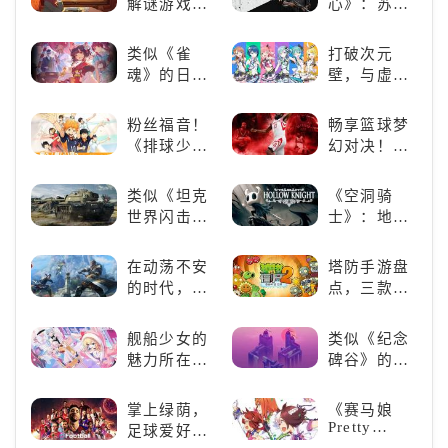
解谜游戏
心》：苏联
略，无限可
兽，引爆全
《落日山
科幻风下的
能
球期待！
丘》
游戏盛宴与
类似《雀
打破次元
瑕疵
魂》的日系
壁，与虚拟
游戏推荐！
歌手共同谱
好看的ACG
写音符物语
粉丝福音！
畅享篮球梦
看板娘们等
《排球少
幻对决！
着你！
年!!FLY
《NBA
HIGH!!》手
2K24梦幻球
类似《坦克
《空洞骑
游还原经典
队》类似游
世界闪击
士》：地下
名场面
戏精选
战》
世界的深度
（WOTB）
探索与极致
在动荡不安
塔防手游盘
的军事类游
冒险
的时代，踏
点，三款不
戏推荐！快
入暗影世界
容错过的塔
带上你最心
防佳作
舰船少女的
类似《纪念
爱的装备出
魅力所在：
碑谷》的解
发吧！
《碧蓝航
谜类游戏推
线》
荐：体验沉
掌上绿荫，
《赛马娘
浸式解谜，
Pretty
足球爱好者
拾取遗失的
Derby》：