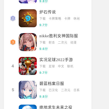
9.8分
炉石传说
下载
卡牌策略
卡牌
休闲
9.7分
nikke胜利女神国际服
下载
射击
二次元
动漫
9.6分
实况足球2022手游
4
下载
足球
中文
联机
9.7分
碧蓝档案日服
5
下载
已汉化
二次元
日系
9.8分
绝地求生未来之役