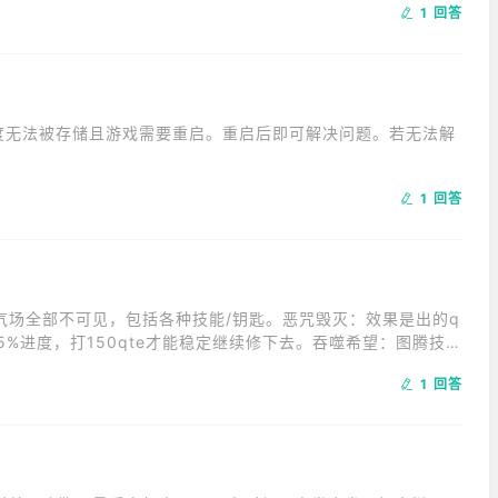
1 回答
进度无法被存储且游戏需要重启。重启后即可解决问题。若无法解
。
1 回答
气场全部不可见，包括各种技能/钥匙。恶咒毁灭：效果是出的q
退5%进度，打150qte才能稳定继续修下去。吞噬希望：图腾技
多长寿。
1 回答