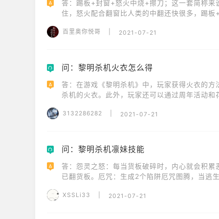
答：踢板+封窗+怒火中烧+擦刀；这一套简称来
A
住，怒火配合翻窗比人类的中翻还快很多，踢板
的。
百里奥你悦哥
|
2021-07-21
问：黎明杀机火衣怎么得
Q
答：在游戏《黎明杀机》中，玩家获得火衣的方
A
杀机的火衣。此外，玩家还可以通过周年活动和
3132286282
|
2021-07-21
问：黎明杀机凛妹技能
Q
答：怨灵之怒：每当货板破碎时，内心就会积累恶
A
已翻货板。厄咒：生成2个陷阱厄咒图腾，当逃
状态效果，持续40/50/60秒。积怨：完成发
XSSLi33
|
2021-07-21