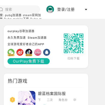
登录/注册
搜:
pubg加速器
steam官网加
器
Pubg mobile下载
Pubg m
际服
碧蓝档案下载
ourplay谷歌加速器
永久免费加速
Steam加速器
全球游戏爱好者自己的APP
扫码下载
OurPlay免费下载
热门游戏
碧蓝档案国际服
下
二次
角色扮
中
载
元
演
文