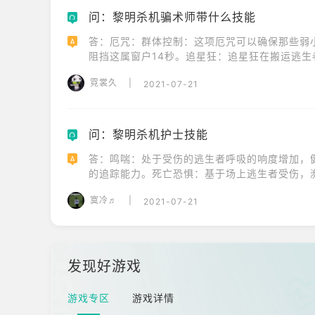
问：黎明杀机骗术师带什么技能
Q
答：厄咒：群体控制：这项厄咒可以确保那些弱
A
阻挡这属窗户14秒。追星狂：追星狂在搬运逃
30秒。无路可逃：每钩住一名不同的逃生者，获
霓裳久
|
2021-07-21
问：黎明杀机护士技能
Q
答：鸣喘：处于受伤的逃生者呼吸的响度增加，
A
的追踪能力。死亡恐惧：基于场上逃生者受伤，
给予相应的减速惩罚。护士的呼唤：当有逃生者
寞冷♬
|
2021-07-21
的治疗。
发现好游戏
游戏专区
游戏详情