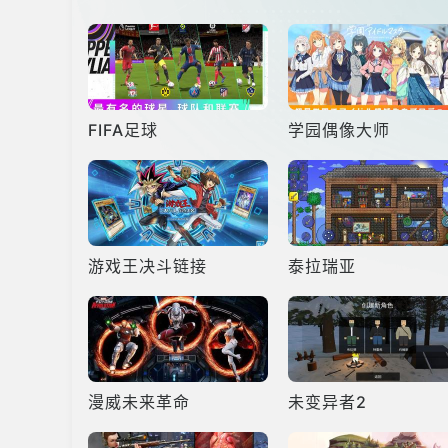
FIFA足球
学园偶像大师
游戏王决斗链接
泰拉瑞亚
漫威未来革命
未变异者2