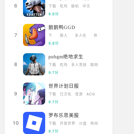
6
下载
吃鸡
联机
中文
9.6分
鹅鹅鸭GGD
7
下
狼人
多人在
休
载
杀
线
闲
9.8分
pubgm绝地求生
8
下载
吃鸡
多人竞技
联网
9.7分
世界计划日服
9
下载
已汉化
音游
ACG
9.7分
罗布乐思美服
10
下载
开放世界
沙盒
休闲
9.7分