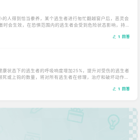
小的人得到恰当豢养，某个逃生者进行匆忙翻越窗户后，恶灵会
生者时会生效，在恐惧范围内的逃生者会受到危险状态影响，持续
得一枚印记，每1枚印记恶灵就会阻挡两处逃生大门开关10秒。
1 回答
健康状态下的逃生者的呼吸响度增加25%，提升对受伤的逃生者
濒死或上钩的数量，将对所有逃生者在修理，治疗和破坏动作上
在附近进行治疗，他们的气场对护士可见，使得逃生者不敢轻易
1 回答