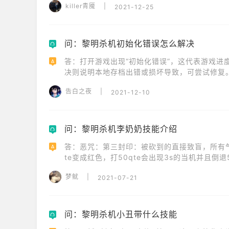
killer青魇
|
2021-12-25
勾子后踢电机来达到控制电机的目的。
问：黎明杀机初始化错误怎么解决
Q
答：打开游戏出现“初始化错误”，这代表游戏
A
决则说明本地存档出错或损坏导致，可尝试修复
告白之夜
|
2021-12-10
问：黎明杀机李奶奶技能介绍
Q
答：恶咒：第三封印：被砍到的直接致盲，所有
A
te变成红色，打50qte会出现3s的当机并且倒
能，降低守尸能力，技能效果完全取决于图腾有
梦鱿
|
2021-07-21
问：黎明杀机小丑带什么技能
Q