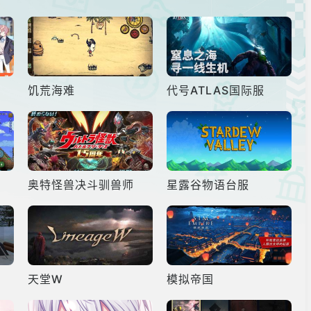
饥荒海难
代号ATLAS国际服
奥特怪兽决斗驯兽师
星露谷物语台服
天堂W
模拟帝国