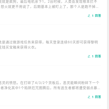
说就是疯狗，最后电机余下1，2台时候，人类会发现根本拦不
+怒火就更不用说了，后期基本上被盯上了，那个人是跑不掉
1 回答
法是通过做游戏任务来获得，每天登录连续60天即可获得黎明
花钱买宝箱来获得火衣。
1 回答
灵的愤怒。在打碎了4/3/2个货板后，恶灵能瞬间粉碎下一个
生者净化其中1个陷阱厄咒图腾后，所有逃生者都将遭受弱点暴露
电机时激活着魔技能，着魔对象的位置将会暴露并持续3秒。
1 回答