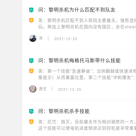
问：黎明杀机为什么匹配不到队友
Q
答：黎明杀机匹配不到人原因主要屠夫，强势选
A
玩。再加上黎明杀机在国内没有国区，全在ste
海
|
2021-12-25
问：黎明杀机梅格托马斯带什么技能
Q
答：第一个技能“急速静谧”：当快翻越或快速
A
像提示）从而暴露位置。第二个技能“冲刺爆发”：
0秒，许多杀鸡玩家都把它称为“弹射”，这个技
逸空
|
2021-12-25
就在于使用的时机。
问：黎明杀机杀手技能
Q
答：厄咒：毁灭，目前屠夫作为相对弱势的一方
A
这个技能可以使电机进度倒退达到控机是非常重
次人类的拆除而存在的。心惊肉跳，该技能也是