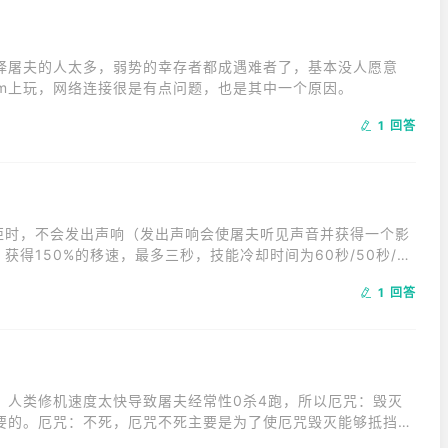
择屠夫的人太多，弱势的幸存者都成遇难者了，基本没人愿意
am上玩，网络连接很是有点问题，也是其中一个原因。
1 回答
进柜时，不会发出声响（发出声响会使屠夫听见声音并获得一个影
获得150%的移速，最多三秒，技能冷却时间为60秒/50秒/4
能可以为玩家在与屠夫的追逐过程中提供快速逃脱的机会，难点
1 回答
，人类修机速度太快导致屠夫经常性0杀4跑，所以厄咒：毁灭
要的。厄咒：不死，厄咒不死主要是为了使厄咒毁灭能够抵挡一
为了当毁灭不死连续被拆两次后，屠夫依旧能够通过将人类挂上