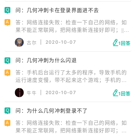
去官网下载最新版游戏安装包重新安装游戏；||
问：几何冲刺卡在登录界面进不去
手机配置不够：更换手机即可。
答：网络连接失败：检查一下自己的网络，如
果不能正常联网，把网络重新连接好即可；||服
务器正在维护：等待服务器维修结束即可；||安
|
2020-10-07
古尔
1回答
装包错误：安装包错误需要玩家卸载游戏后，
去官网下载最新版游戏安装包重新安装游戏。
问：几何冲刺为什么闪退
答：手机后台运行了太多的程序，导致手机的
运行速度变慢，带不起来这个游戏；手机的内
存不够，导致无法加载游戏；手机后台运行了
|
2020-10-07
牛牛
1回答
一些与这款游戏不兼容的软件；就是游戏本身
的数据包损坏了，或者游戏在升级时，升级包
问：为什么几何冲刺登录不了
被损坏了，从而导致了游戏闪退。
答：网络连接失败：检查一下自己的网络，如
果不能正常联网，把网络重新连接好即可；服