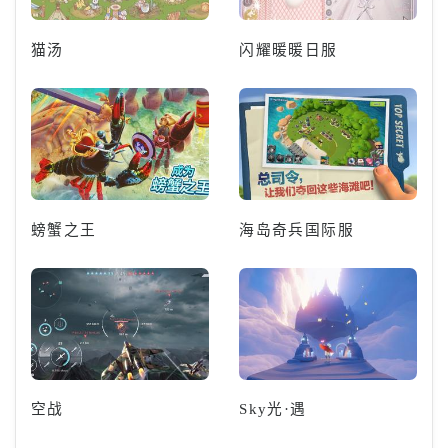
猫汤
闪耀暖暖日服
螃蟹之王
海岛奇兵国际服
空战
Sky光·遇