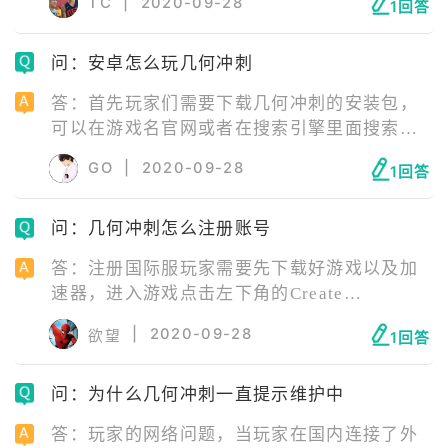
TC
|
2020-09-28
1回答
强的源头才行；||版本问题：版本老旧，玩家们
也可以尝试下最新版游戏；||手机内存不足或存
问：安卓怎么玩几何冲刺
在游戏缓存：这时候需要玩家们清理一下运行
内存和手机内存，确保有充足的空间。
答：首先玩家们需要下载几何冲刺的安装包，
可以在游戏名官网或者在搜索引擎里面搜索几
何冲刺下载；等待下载完毕后，可以下载一个
GO
|
2020-09-28
1回答
游戏加速器；在游戏加速器中选择你网络情况
最好的一个节点进行加速；之后进入开始游戏
问：几何冲刺怎么注册账号
就可以啦。
答：注册国际服玩家需要先下载好游戏以及加
速器，进入游戏点击左下角的Create
account，这个就是注册新账号，填写好相应资
|
2020-09-28
欲望
1回答
料即可注册成功。
问：为什么几何冲刺一直提示维护中
答：玩家的网络问题，当玩家在国内连接了外