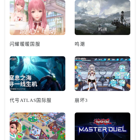
闪耀暖暖国服
鸣潮
代号ATLAS国际服
崩坏3