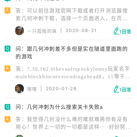
答：可以前往游戏官网下载或者打开浏览器搜
索几何冲刺下载，选择一个页面进入，在页面
点击下载按钮，下载所需要的安装包即可。玩
|
2020-08-31
一只孤独的珠
1回答
家也可以直接在手机里自带的各种安卓应用商
店上搜索这款游戏并且直接下载安装即可，推
问：跟几何冲刺差不多但是实在隧道里面跑的
荐采用这种方法，也比较方便。
的游戏
答：7,30,162.0thevaultspookylenny玩家名字
muleblockbiteneverendingahead8，11等于3-
1，6-3，7-6，
|
2020-01-28
嘿嘿
1回答
问：几何冲刺为什么搜索关卡失败a
答：我觉得几何没什么难的难就难再你有没有
用心！世界上一切的一切都是这样····好好努
力。胜利永远属于你！建议：首先要把公式全