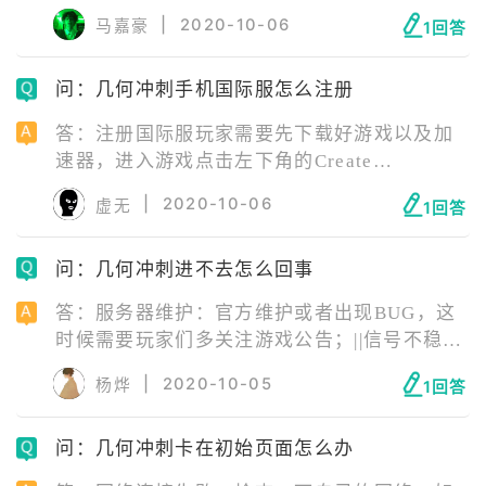
务器正在维护：等待服务器维修结束即可；安
|
2020-10-06
马嘉豪
1回答
装包错误：安装包错误需要玩家卸载游戏后，
去官网下载最新版游戏安装包重新安装游戏。
问：几何冲刺手机国际服怎么注册
答：注册国际服玩家需要先下载好游戏以及加
速器，进入游戏点击左下角的Create
account，这个就是注册新账号，填写好相应资
|
2020-10-06
虚无
1回答
料即可注册成功。
问：几何冲刺进不去怎么回事
答：服务器维护：官方维护或者出现BUG，这
时候需要玩家们多关注游戏公告；||信号不稳
定：尽量打开4G进行游戏，WIFI需要找到信号
|
2020-10-05
杨烨
1回答
强的源头才行；||版本问题：版本老旧，玩家们
也可以尝试下最新版游戏；||手机内存不足或存
问：几何冲刺卡在初始页面怎么办
在游戏缓存：这时候需要玩家们清理一下运行
内存和手机内存，确保有充足的空间。