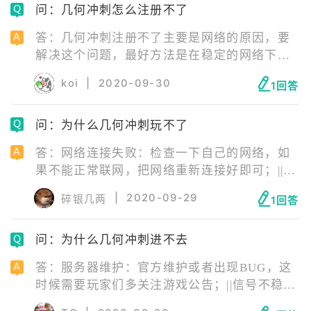
问：几何冲刺怎么注册不了
服务器维护：等待服务器维护好即可；||安装包
问题：缺失游戏运行必要文件，建议卸载重
答：几何冲刺注册不了主要是网络的原因，要
装。
解决这个问题，最好方法是在稳定的网络下进
入到游戏名官方网站进行注册。具体步骤是，
koi
|
2020-09-30
1回答
先填写注册的邮箱，之后填入生日账号密码，
接着就是注册成功。在注册成功之后，用账号
问：为什么几何冲刺玩不了
登录手游游戏名就可以了。
答：网络连接失败：检查一下自己的网络，如
果不能正常联网，把网络重新连接好即可；||服
务器正在维护：等待服务器维修结束即可；||安
|
2020-09-29
碎银几两
1回答
装包错误：安装包错误需要玩家卸载游戏后，
去官网下载最新版游戏安装包重新安装游戏；||
问：为什么几何冲刺进不去
手机配置不够：更换手机即可。
答：服务器维护：官方维护或者出现BUG，这
时候需要玩家们多关注游戏公告；||信号不稳
定：尽量打开4G进行游戏，WIFI需要找到信号