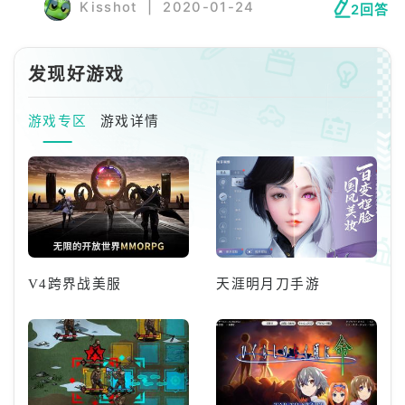
Kisshot
|
2020-01-24
2回答
都背会理解。其次是多跑跑新华书店！窍门：
发现好游戏
游戏专区
游戏详情
V4跨界战美服
天涯明月刀手游