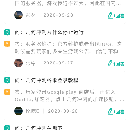
国的服务器，游戏传输率过大，因此在国内的
网络根本无法运行。并不是说服务器真的在维
|
2020-09-28
迷雾
1回答
护。解决方法也简单，只要直接使用国内ID挂
一个加速器就能够正常使用了。
问：几何冲刺为什么停止运行
答：服务器维护：官方维护或者出现BUG，这
时候需要玩家们多关注游戏公告。||信号不稳
定：尽量打开4G进行游戏，WIFI需要找到信号
|
2020-09-27
北辞
1回答
强的源头才行。||版本问题：不正式的版本，玩
家们也可以尝试下最新版游戏。||手机内存不
问：几何冲刺谷歌登录教程
足，或存在游戏缓存：清理一下运行内存和手
机内存。
答：玩家登录Google play 商店后，再进入
OurPlay加速器，点击几何冲刺的加速按钮，就
可以进入游戏，登录界面选择谷歌登录即可登
|
2020-09-26
柠檬精
1回答
录成功。
问：几何冲刺在哪下