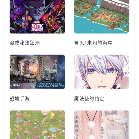
漫威秘法狂潮
篝火2未知的海岸
战地手游
魔法使的约定