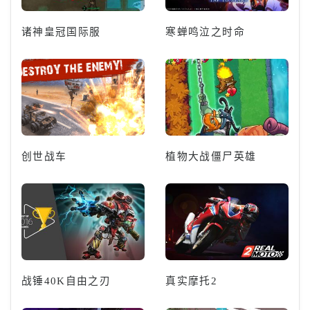
诸神皇冠国际服
寒蝉鸣泣之时命
创世战车
植物大战僵尸英雄
战锤40K自由之刃
真实摩托2