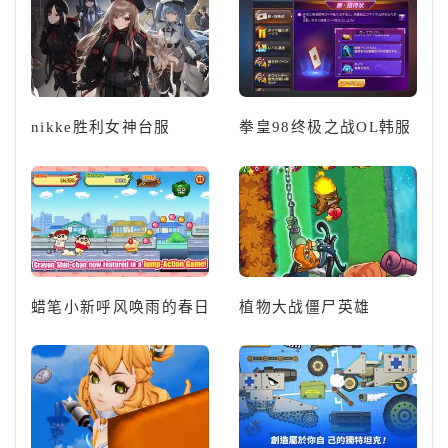
nikke胜利女神台服
拳皇98终极之战OL韩服
蜡笔小新呼风唤雨的春日部跑酷
植物大战僵尸英雄