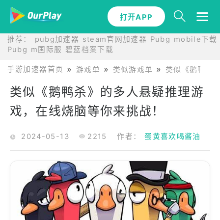
打开APP
打开APP
推荐：
pubg加速器
steam官网加速器
Pubg mobile下载
Pubg m国际服
碧蓝档案下载
手游加速器首页
游戏单
类似游戏单
类似《鹅鸭杀
类似《鹅鸭杀》的多人悬疑推理游
戏，在线烧脑等你来挑战！
2024-05-13
2215
作者：
蛋黄喜欢喝酱油