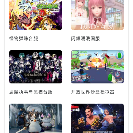
怪物弹珠台服
闪耀暖暖国服
恶魔执事与黑猫台服
开放世界沙盒模拟器