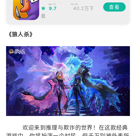
休闲
中文
查看
9.7
40.2万下
联网
载
《狼人杀》
欢迎来到推理与欺诈的世界！在这款经典
游戏中，你将扮演一个村民，但千万别被外表所