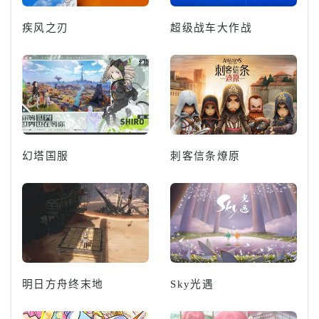
疾风之刃
超级战车大作战
幻塔国服
刺客信条燎原
明日方舟终末地
Sky光遇