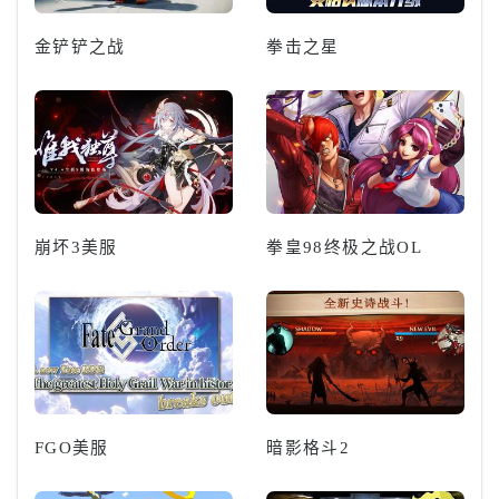
金铲铲之战
拳击之星
崩坏3美服
拳皇98终极之战OL
FGO美服
暗影格斗2