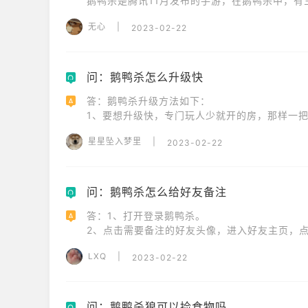
鹅鸭杀是腾讯11月发布的手游，在鹅鸭杀中，
能，可以通过通灵知道幽灵的数量和死去玩家的
无心
|
2023-02-22
问：鹅鸭杀怎么升级快
Q
答：鹅鸭杀升级方法如下：

A
1、要想升级快，专门玩人少就开的房，那样一把时
2、也是专门找几个好朋友建房专门刷经验，但是
星星坠入梦里
|
2023-02-22
问：鹅鸭杀怎么给好友备注
Q
答：1、打开登录鹅鸭杀。

A
2、点击需要备注的好友头像，进入好友主页，点击
3、选择好友备注选项，填写备注名称，修改完成。
LXQ
|
2023-02-22
《鹅鸭杀》是Gaggle Studios开发的策略休闲游
玩家在游戏中将化身为鹅阵营、鸭子阵营或中立
展开一场场紧张刺激的推理。
问：鹅鸭杀狼可以捡食物吗
Q