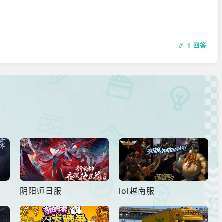
此建议好人阵营一起去做，到达古神位置后，按E或鼠标左键点击
1 回答


阵营获胜。
阴阳师日服
lol越南服