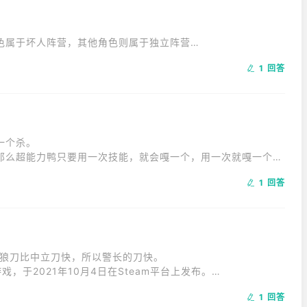
属于坏人阵营，其他角色则属于独立阵营。

鸭杀游戏中鹅身份最高。
1 回答
杀。

那么超能力鸭只要用一次技能，就会嘎一个，用一次就嘎一个，
。
1 回答
狼刀比中立刀快，所以警长的刀快。

戏，于2021年10月4日在Steam平台上发布。

阵营中的一员，并为了让自己所处的阵营获得胜利而与其他玩家
1 回答