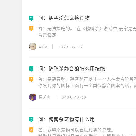
问：鹅鸭杀怎么捡食物
Q
答：无法捡吃的。 在《鹅鸭杀》游戏中,玩家是无
A
背景设定

一群鹅建造了一艘飞船去探索太空，而鸭子则混
zmb
|
2023-02-22
包括对重要系统的维护工作。
问：鹅鸭杀静音狼怎么用技能
Q
答：是静音鸭。静音鸭可以让一个人在发言阶段
A
你发现你的图标上面有一个类似静音图案的话，
莫关山
|
2023-02-22
问：鸭鹅杀宠物有什么用
Q
答：鹅鸭杀宠物可以看见死鹅的鬼魂。

A