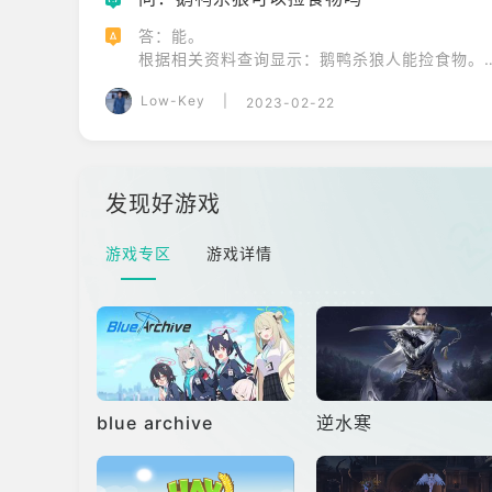
答：能。

A
根据相关资料查询显示：鹅鸭杀狼人能捡食物。

喂食需要进行多次，每人只能拾取1个食物，因
Low-Key
|
2023-02-22
古神前的发光区域，将食物拖拽进古神的嘴里即可。
在倒计时之前没有完成喂食，则游戏结束，鸭子
发现好游戏
游戏专区
游戏详情
blue archive
逆水寒