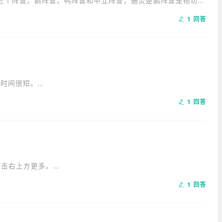
有三个阵营，鹅阵营，鸭阵营和中立阵营，通灵是鹅阵营宠物功
数量。
1 回答
间很短。

那样就缺少了游戏的乐趣。 
1 回答
右上方更多。



1 回答
戏，于2021年10月4日在Steam平台上发布。

阵营中的一员，并为了让自己所处的阵营获得胜利而与其他玩家