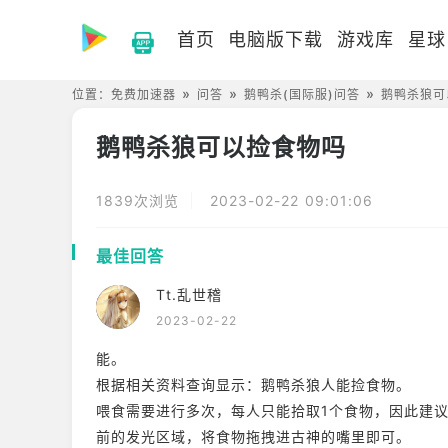
首页
电脑版下载
游戏库
星球
位置：
免费加速器
问答
鹅鸭杀(国际服)问答
鹅鸭杀狼可
鹅鸭杀狼可以捡食物吗
1839次浏览
2023-02-22 09:01:06
最佳回答
Tt.乱世稽
2023-02-22
能。
根据相关资料查询显示：鹅鸭杀狼人能捡食物。
喂食需要进行多次，每人只能拾取1个食物，因此建
前的发光区域，将食物拖拽进古神的嘴里即可。