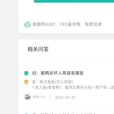
鹅鹅鸭GGD
795篇攻略
免费加速
相关问答
问：鹅鸭杀坏人阵容有哪些
Q
答：鸭子角色(坏人阵营)

A
1.食人族(吞食鸭)：每场比赛可以吃一具尸体，这
かわいい
|
2025-02-25
2.静音：在每次会议中让一名玩家静音，当他知道
3.承办丧葬者：可以用较慢的速度拖动尸体。