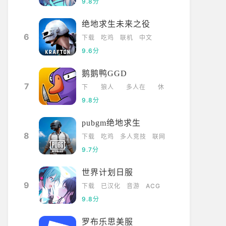
9.8分
绝地求生未来之役
6
下载
吃鸡
联机
中文
9.6分
鹅鹅鸭GGD
7
下
狼人
多人在
休
载
杀
线
闲
9.8分
pubgm绝地求生
8
下载
吃鸡
多人竞技
联网
9.7分
世界计划日服
9
下载
已汉化
音游
ACG
9.8分
罗布乐思美服