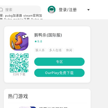
登录/注册
搜:
pubg加速器
steam官网加
器
Pubg mobile下载
Pubg m
际服
碧蓝档案下载
鹅鸭杀(国际服)
9.8
狼人杀
多人在线
休闲
中文
联网
专区
OurPlay免费下载
扫码下载
热门游戏