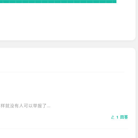
样就没有人可以举报了。

1 回答
你是杀手时很有用。
