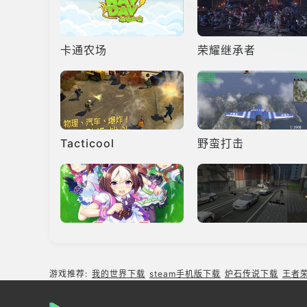
卡通农场
荣耀继承者
Tacticool
野蛮打击
赛马娘国服
僵尸作战模拟
游戏推荐:
我的世界下载
steam手机版下载
炉石传说下载
王者