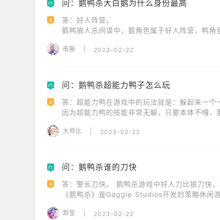
问：鹅鸭杀大白鹅为什么身份最高
Q
答：好人阵营。

A
鹅鸭狼人杀间谍中，鹅角色属于好人阵营，鸭角色
正是因为好人阵营这个身份，才有这样说法：鹅
南殷
|
2023-02-22
问：鹅鸭杀超能力鸭子怎么玩
Q
答：超能力鸭在游戏中的玩法就是：躲起来一个一个
A
因为超能力鸭的技能非常无解，只要本体不嘎，
只要本体不被找到，就可以把其他角色全部嘎掉
大帅比
|
2023-02-22
问：鹅鸭杀谁的刀快
Q
答：警长刀快。 鹅鸭杀游戏中好人刀比狼刀快，
A
《鹅鸭杀》是Gaggle Studios开发的策略休闲游
玩家在游戏中将化身为鹅阵营、鸭子阵营或中立
默笙
|
2023-02-22
展开一场场紧张刺激的推理。