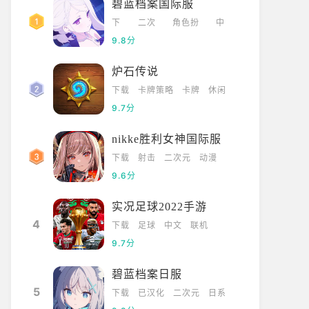
碧蓝档案国际服
下
二次
角色扮
中
载
元
演
文
9.8分
炉石传说
下载
卡牌策略
卡牌
休闲
9.7分
nikke胜利女神国际服
下载
射击
二次元
动漫
9.6分
实况足球2022手游
4
下载
足球
中文
联机
9.7分
碧蓝档案日服
5
下载
已汉化
二次元
日系