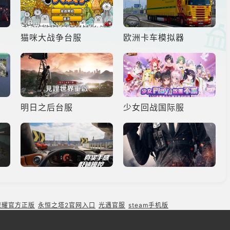
猫咪大战争台服
欧洲卡车模拟器
明日之后台服
少女回战国际服
巅峰极速
穿越火线手游
荣耀官方正版
永恒之塔2官网入口
光遇官服
steam手机版