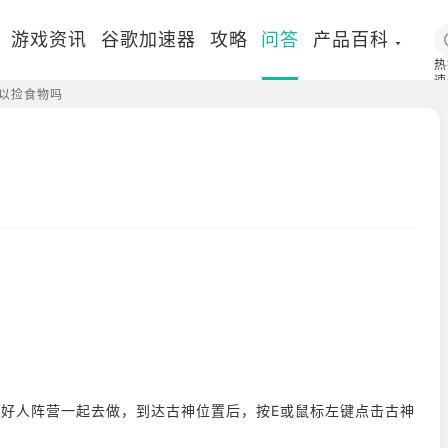
游戏资讯
谷歌加速器
攻略
问答
产品百科
热
速
以捡食物吗
国
议好人阵营一起去做，到达古神位置后，按E或鼠标左键点击古神