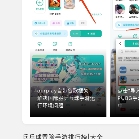
ourplay自带谷歌框架，
点击“导
解决国际服乒乓球手游运
PUBG手
行环境问题
中
乒乓球冒险手游排行榜|大全