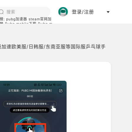
登录/注册
搜:
pubg加速器
steam官网加
器
Pubg mobile下载
Pubg m
际服
碧蓝档案下载
费加速欧美服/日韩服/东南亚服等国际服乒乓球手