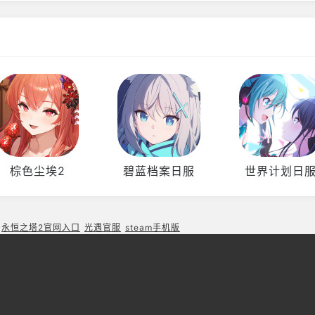
棕色尘埃2
碧蓝档案日服
世界计划日
永恒之塔2官网入口
光遇官服
steam手机版