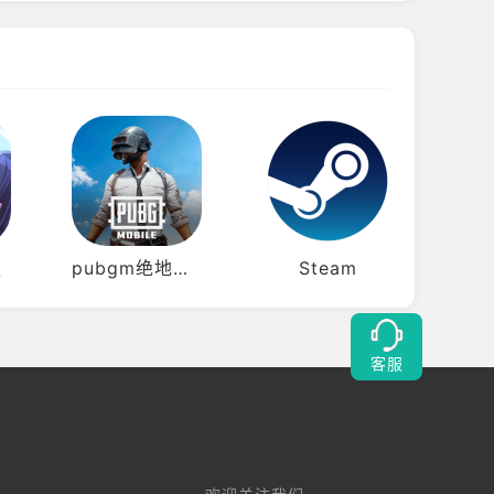
服
pubgm绝地求生
Steam
三
客服