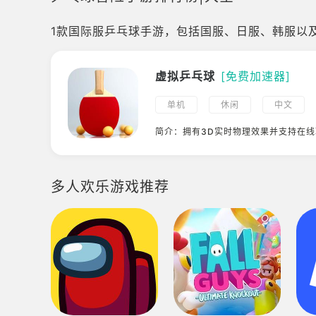
1款国际服乒乓球手游，包括国服、日服、韩服以
虚拟乒乓球
[免费加速器]
单机
休闲
中文
联机
模拟
多人
简介：拥有3D实时物理效果并支持在
球游戏
体育
双人
乒乓球
多人欢乐游戏推荐