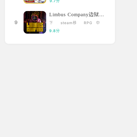
9.7分
Limbus Company边狱巴士
9
下
steam移
RPG
中
载
植
文
9.8分