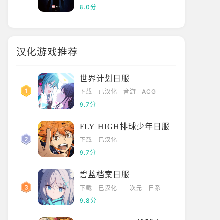
8.0分
汉化游戏推荐
世界计划日服
下载
已汉化
音游
ACG
9.7分
FLY HIGH排球少年日服
下载
已汉化
9.7分
碧蓝档案日服
下载
已汉化
二次元
日系
9.8分