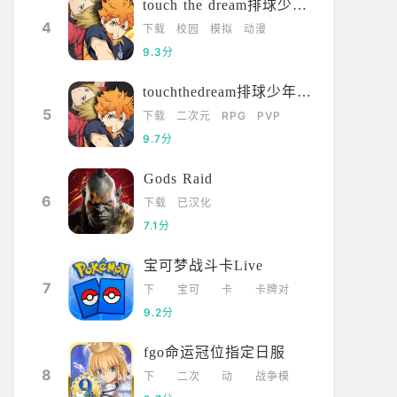
touch the dream排球少年韩服
4
下载
校园
模拟
动漫
9.3分
touchthedream排球少年日服
5
下载
二次元
RPG
PVP
9.7分
Gods Raid
6
下载
已汉化
7.1分
宝可梦战斗卡Live
7
下
宝可
卡
卡牌对
载
梦
牌
战
9.2分
fgo命运冠位指定日服
8
下
二次
动
战争模
载
元
漫
拟