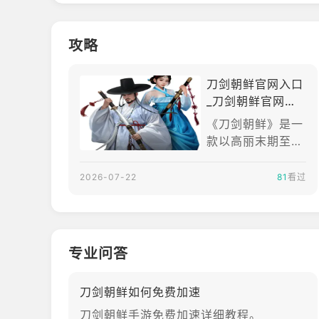
攻略
刀剑朝鲜官网入口
_刀剑朝鲜官网版
下载介绍
《刀剑朝鲜》是一
款以高丽末期至朝
鲜王朝建立前后为
背景的3D武侠MM
2026-07-22
81
看过
ORPG，由GNISO
FT开发、VNGGa
mes负责台港澳地
区运营。游戏围绕
专业问答
高丽末期的政治动
荡、李成桂崛起、
刀剑朝鲜如何免费加速
威化岛回军以及新
秩序建立等历史事
刀剑朝鲜手游免费加速详细教程。