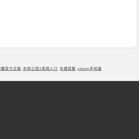
荣耀官方正版
永恒之塔2官网入口
光遇官服
steam手机版
7