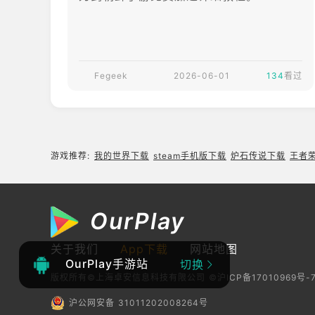
件展开，玩家将以
侠客身份参与乱世
纷争。一、刀剑朝
鲜官网入口《刀剑
Fegeek
2026-06-01
朝鲜》官方网站：
134
看过
https://cs2.vngg
ames.com/官网
是玩家了解游戏世
界观、职业资料、
游戏推荐:
我的世界下载
steam手机版下载
炉石传说下载
王者
测试安排和运营公
告的主要官方
OurPlay
关于我们
App下载
网站地图
OurPlay手游站
切换
版权所有©上海卓安信息科技有限公司
©沪ICP备17010969号-
沪公网安备 31011202008264号