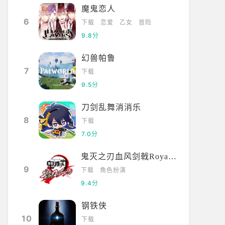
魔鬼恋人
6
下载
恋爱
乙女
冒险
9.8分
幻兽帕鲁
7
下载
9.5分
刀剑乱舞消消乐
8
下载
7.0分
鬼灭之刃血风剑戟Royale国际服
9
下载
角色扮演
9.4分
钢铁侠
10
下载