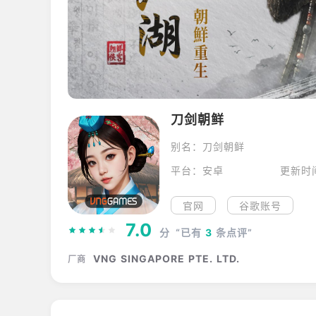
刀剑朝鲜
别名：刀剑朝鲜
平台：安卓
更新时
官网
谷歌账号
7.0
分
“已有
3
条点评”
VNG SINGAPORE PTE. LTD.
厂商