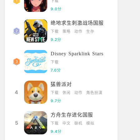
下载
9.0分
绝地求生刺激战场国服
下载
策略
动作
生存
9.2分
Disney Sparklink Stars
下载
7.0分
猛兽派对
4
下载
休闲
动作
角色扮演
9.7分
方舟生存进化国服
5
下载
中文
联机
模拟
9.4分