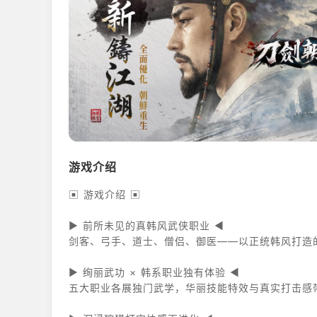
游戏介绍
▣ 游戏介绍 ▣
▶ 前所未见的真韩风武侠职业 ◀
剑客、弓手、道士、僧侣、御医——以正统韩风打造
▶ 绚丽武功 × 韩系职业独有体验 ◀
五大职业各展独门武学，华丽技能特效与真实打击感