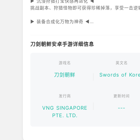
▶ 沉浸狩猎打宝快感再进化 ◀
挑战副本、狩猎怪物即可获得珍稀掉落，享受一击逆
▶ 装备合成化万物为神奇 ◀
利用素材锻造与合成强力装备，追求属性极限，战力
▶ 无拘束的自由交易系统 ◀
刀剑朝鲜安卓手游详细信息
自由买卖装备与素材，宝物价值完全由你决定，打造
▣ 必要权限及其他注意事项 ▣
游戏名
英文名
当您的装置容量不足时，游戏会使用装置照片、媒体
刀剑朝鲜
Swords of Kor
发行商
更新时间
VNG SINGAPORE
---
PTE. LTD.