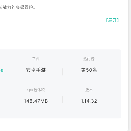
转战力的爽感冒险。
【展开】
翻倍不再是梦。
真正开放的武侠市场。
平台
热门榜
、档案中的可用空间。
ea
安卓手游
第50名
apk包体积
版本
148.47MB
1.14.32