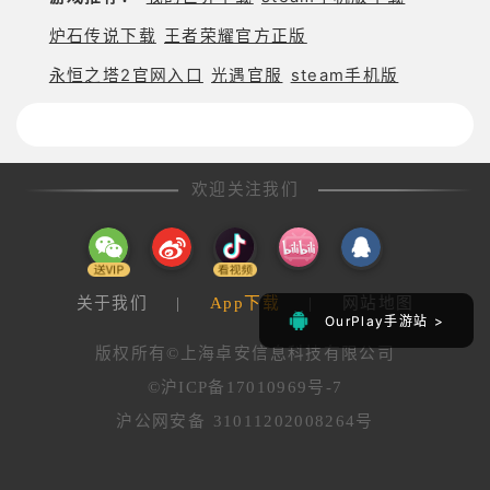
标，并利用高地、树
炉石传说下载
王者荣耀官方正版
林、河流、桥梁和峡
谷等地形组织进攻或
永恒之塔2官网入口
光遇官服
steam手机版
防守。盾兵、弓兵
欢迎关注我们
关于我们
|
App下载
|
网站地图
OurPlay手游站 >
OurPlay手游站 >
版权所有©上海卓安信息科技有限公司
©沪ICP备17010969号-7
沪公网安备 31011202008264号