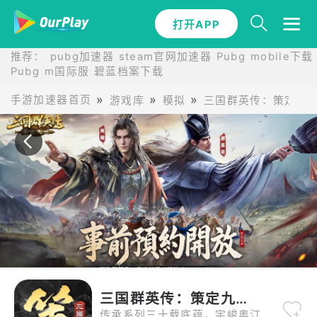
打开APP
打开APP
推荐：
pubg加速器
steam官网加速器
Pubg mobile下载
Pubg m国际服
碧蓝档案下载
手游加速器首页
游戏库
模拟
三国群英传：策定九
三国群英传：策定九州
传承系列三十载底蕴，宇峻奥汀年度正统巨作——《三国群英传：策定九州》震撼登场。