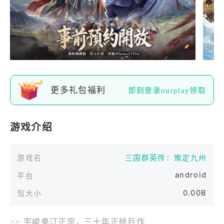
更多礼包福利
即刻登录ourplay领取
游戏介绍
游戏名
三国群英传：策定九州
android
平台
0.00B
包大小
>> 宇峻奥汀正宗，三十年正统巨作