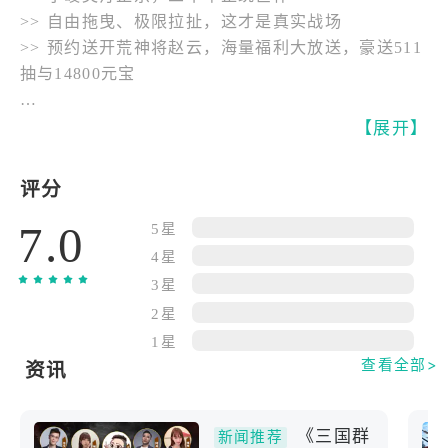
>> 自由拖曳、极限拉扯，这才是真实战场
>> 预约送开荒神将赵云，海量福利大放送，豪送511
抽与14800元宝
我们在经典的根基上，以立体维度革新沙盘体验。于
【展开】
深邃策略与极致控场之间，重塑跨越时代的战争美
学。这一次，策定九州，由你主宰！
评分
7.0
真RTS即时微操，尽享极致操控感
5星
告别战报与回合制！战场全面解放，不再受格子限
4星
制，多支队伍皆可自由行军、即时拖曳。无论是精准
3星
走位、风筝拉扯，还是绕背夹击，胜负全凭指尖微
2星
操，以无可挑剔的操控感主宰瞬息万变的战局！
1星
查看全部>
资讯
善用地势攻防，开创立体战场
突破平面疆界，地形不再只是行军障碍！指挥弓兵据
《三国群
守高地，以绝对优势远程狙击敌军；或让骑兵隐蔽于
新闻推荐