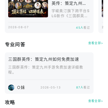
英传：策定九州》
深林之中，伺机发动致命奇袭。结合独创的空战部队
将于8月12日开放
凌空御敌，在三维立体战场中完美展现深不见底的策
宇峻奥汀旗下跨平台S
预先下载携手「可
LG新作《三国群英
略深度。
传：策定九州》今
口可乐」跨界应援
（7）日宣布，事前预
2026-08-07
202
45人
看过
一键降肝减负，专注策略对弈
约人数已正式突破50
摆脱繁琐的日常操作，游戏内建「武将共鸣」系统，
万。为感谢玩家支
持，确定释出预约50
只需升级主力，其余武将即刻共享等级，免除重复练
查看全部>
专业问答
万达成序号，帮助玩
级之苦！搭配预约自动攻城、盟友一键托管机制与夜
家在开荒期轻松起
间宵禁系统，将彻底告别爆肝，回归纯粹的权谋之
跑，无负担体验自由
三国群英传：策定九州如何免费加速
乐。
挥军战场的乐趣。
《三国群英传：策定
三国群英传：策定九州手游免费加速详细教
九州》将于8月13日
程。
极致视觉飨宴，重现史诗三国
（四）11:00在PC版
采用最新高精细写实渲染技术，精心打造武将与兵种
及AppStore、Googl
模组。从武将细腻的表情动作，到四季天气的阴晴雨
ePlay双平台正式开
O妹
2026-05-13
87人
看过
雪，呈现最具历史底蕴的沉浸式感受，三国战场高度
战，并于8月12日
（三）12:00开放预
还原，带来全新策略体验！
查看全部>
攻略
先下载。此外，官方
抢先曝光「KOL阵容