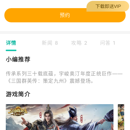
预约
详情
新闻 8
攻略 2
问答 1
小编推荐
传承系列三十载底蕴，宇峻奥汀年度正统巨作——
《三国群英传：策定九州》震撼登场。
游戏简介