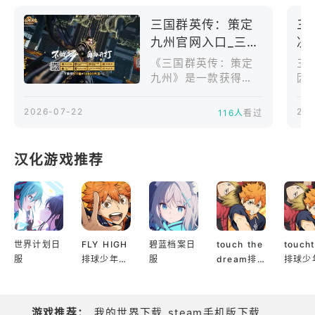
佛心福利狂赏，定向招募英才
马拉松」活
三国群英传：策定
三
预约送开荒神将赵云，无课也能轻松畅玩！ S1赛季海
九州官网入口_三国
决
量福利大放送，豪送511抽与14800元宝，更有多个自
群英传：策定九州
选武将和兵书技能宝箱。高透明度的「定向抽卡」机
《三国群英传：策定
三
官网版下载介绍
九州》是一款获得宇
因
制，核心武将精准锁定，让每一位主公都能轻松组建
峻奥汀《三国群英
专属的最强阵容，征伐天下！
传》正版授权、由星
2026-07-22
202
116人
看过
辉游戏发行的三国即
公平竞技至上，谋略以弱胜强
时战争策略手游。游
戏于2025年10月11
游戏不卖资源、不卖加速道具、无VIP特权，将舞台
汉化游戏推荐
日在中国大陆开启全
还给真正的谋略。彻底打破数值疆界，只要战略得
平台公测，支持安
宜、活跃度高，平民玩家也能靠着操作与人数优势，
卓、iOS和PC平台，
在公平的竞技环境中智取强敌，实现以多胜强的战略
主打战中自由操控、
真实地形作战、多人
巅峰。
攻城和赛季制沙盘玩
世界计划日
FLY HIGH
碧蓝档案日
touch the
touch
法。与传统自动碰撞
服
排球少年日
服
dream排
排球少
式SLG不同，本作允
服
球少年韩服
服
许玩家在战斗过程中
拖动部队、调整行军
游戏推荐：
我的世界下载
steam手机版下载
路线、选择集火目