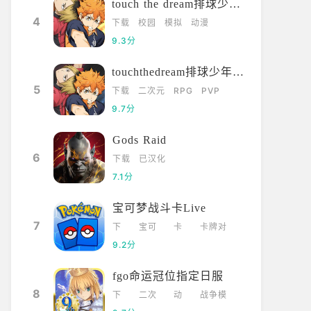
touch the dream排球少年韩服
4
下载
校园
模拟
动漫
9.3分
touchthedream排球少年日服
5
下载
二次元
RPG
PVP
9.7分
Gods Raid
6
下载
已汉化
7.1分
宝可梦战斗卡Live
7
下
宝可
卡
卡牌对
载
梦
牌
战
9.2分
fgo命运冠位指定日服
8
下
二次
动
战争模
载
元
漫
拟