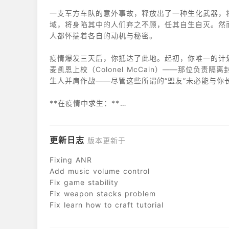
一支军方车队的意外事故，释放出了一种生化武器，
域，将身陷其中的人们弃之不顾，任其自生自灭。然
人都怀揣着各自的动机与秘密。
疫情爆发三天后，你抵达了此地。起初，你唯一的计
麦凯恩上校（Colonel McCain）——那位负
生人并肩作战——尽管这些所谓的“盟友”未必能与你
**在疫情中求生：**
迎战成群结队的受感染者——从行动迟缓、腐烂不堪
随着每一次击杀而不断进化。每一发子弹都至关重要
更新日志
版本更新于
**组建你的团队：**
Fixing ANR
Add music volume control
结识形形色色的幸存者：劳拉·黑尔博士（Dr. Laura
Fix game stability
Pavel），一位引领迷途之人​​的牧师；以及埃琳娜
Fix weapon stacks problem
你们将携手并肩，成为人类最后的希望——前提是你
Fix learn how to craft tutorial
**探索与搜刮：**