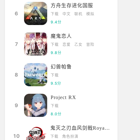
方舟生存进化国服
6
下载
中文
联机
模拟
9.4分
魔鬼恋人
7
下载
恋爱
乙女
冒险
9.8分
幻兽帕鲁
8
下载
9.5分
Project RX
9
下载
8.0分
鬼灭之刃血风剑戟Royale国际服
10
下载
角色扮演