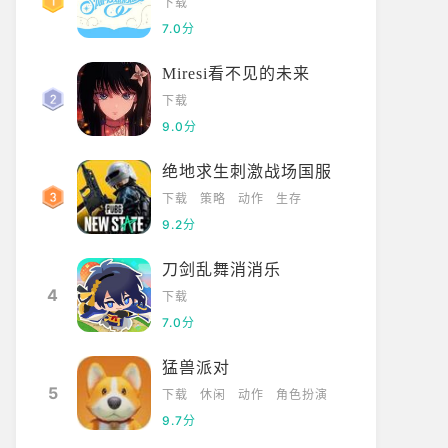
下载
7.0分
Miresi看不见的未来
下载
9.0分
绝地求生刺激战场国服
下载
策略
动作
生存
9.2分
刀剑乱舞消消乐
4
下载
7.0分
猛兽派对
5
下载
休闲
动作
角色扮演
9.7分