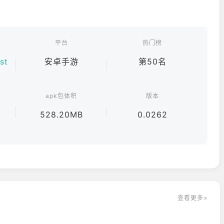
武器、弹药和食物。修复无线电塔，抢修废弃车辆，并解锁山谷
毒是如何逃逸扩散的真相。
平台
热门榜
st
安卓手游
第50名
搜集到的材料来修复工具、提升火力，从而在不断进化的受感染
apk包体积
版本
528.20MB
0.0262
药，大张旗鼓地正面强攻；也可以潜行于漆黑的密林之中，悄无
你的战术策略。
了什么的真相。这场疫情的爆发究竟是一场意外，还是某个阴谋计
存，以及人类文明最终将以何种面貌留存下来。游戏特色
查看更多>