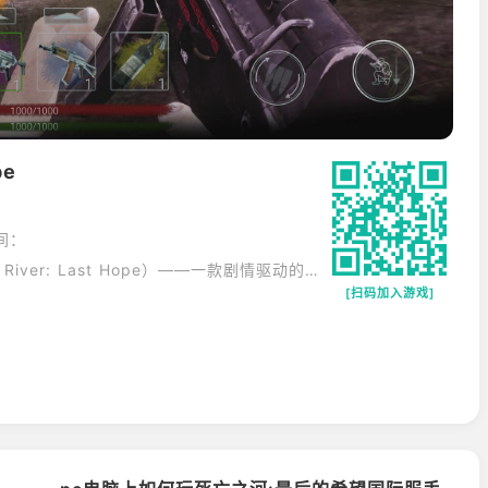
pe
间：
《死河：最后的希望》（Dead River: Last Hope）——一款剧情驱动的僵尸生存射击游戏，将你直接投身于一场致命疫情爆发的核心地带。
[扫码加入游戏]