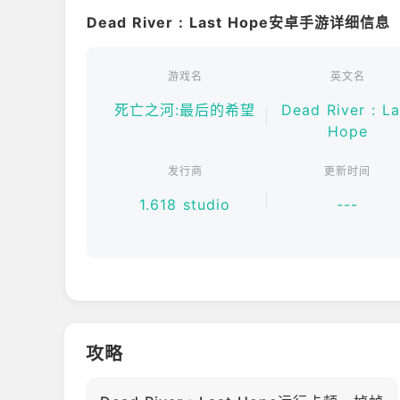
Dead River : Last Hope安卓手游详细信息
搜寻废弃的小木屋、教堂以及山地前哨站，从中获取
中的全新区域。发掘隐藏的日志与数据资料，揭开病
游戏名
英文名
**制作与升级：**
死亡之河:最后的希望
Dead River : La
Hope
升级你的武器、防具以及各类生存装备。利用在野外
者面前始终保持先发优势。
发行商
更新时间
**战术化战斗：**
1.618 studio
---
选择你的作战风格——你可以手持步枪、引爆烈性炸
声息地暗中渗透。针对不同的敌人与环境，灵活调整
**剧情驱动的生存体验：**
每一个任务都将揭示更多关于“死河”之地究竟发生
划中的一环？你的每一个抉择，都将决定谁能最终幸
攻略
逼真的僵尸题材第一人称射击（FPS）生存玩法