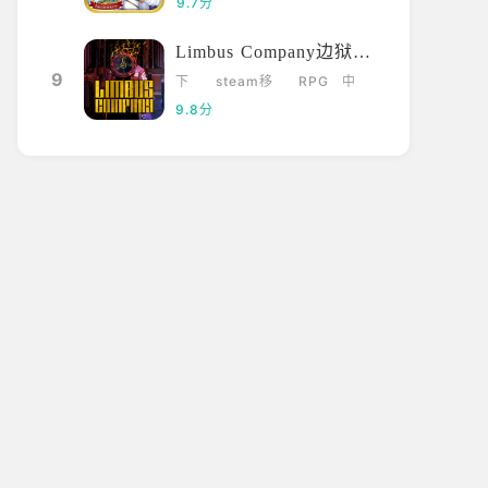
9.7分
Limbus Company边狱巴士
9
下
steam移
RPG
中
载
植
文
9.8分