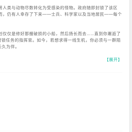
将人类与动物尽数转化为受感染的怪物。政府随即封锁了该区
而，仍有人幸存了下来——士兵、科学家以及当地居民——每个
划仅仅是修好那艘破损的小船，然后扬长而去……直到你邂逅了
责隔离封锁任务的指挥官。如今，若想求得一线生机，你必须与一群陌
长久为伴。
【展开】
的行尸走肉，到身手敏捷、变异凶残的掠食者；这些怪物甚至会
，而任何声响都可能引来更多的怪物。
 Hale），那位导致实验失控的科学家；帕维尔神父（Father
（Elena），一位足智多谋的搜寻者，正是她维系着营地的生机。
们能够彼此信任。