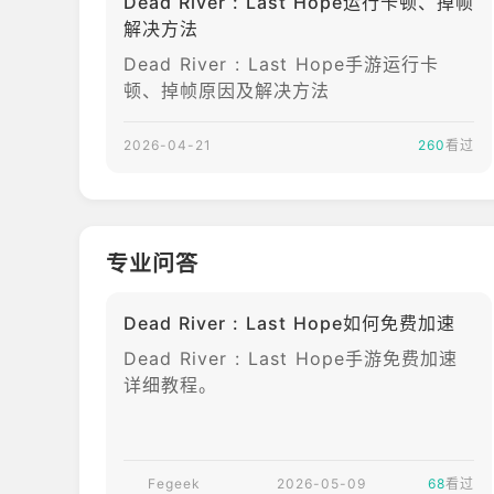
Dead River : Last Hope运行卡顿、掉帧
解决方法
剧情深度丰富，角色故事线充满分支变化
Dead River : Last Hope手游运行卡
离线模式——随时随地，尽情求生
顿、掉帧原因及解决方法
动态昼夜交替与天气系统
2026-04-21
260
看过
武器制作与基地升级强化
深入隔离区执行战术任务
专业问答
遭遇随时间不断进化的变异敌人
Dead River : Last Hope如何免费加速
当死亡仅仅是开端，你是否还能幸存？
欢迎来到隔离区。欢迎来到《死河：最后的希望》（Dead R
Dead River : Last Hope手游免费加速
详细教程。
Fegeek
2026-05-09
68
看过