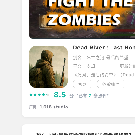
Dead River : Last Ho
别名：死亡之河:最后的希望
平台：安卓
更新时
官网
谷歌账号
8.5
分
“已有
2
条点评”
1.618 studio
厂商