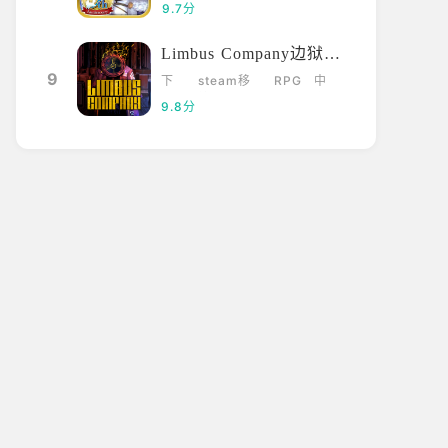
载
元
漫
拟
9.7分
Limbus Company边狱巴士
9
下
steam移
RPG
中
载
植
文
9.8分