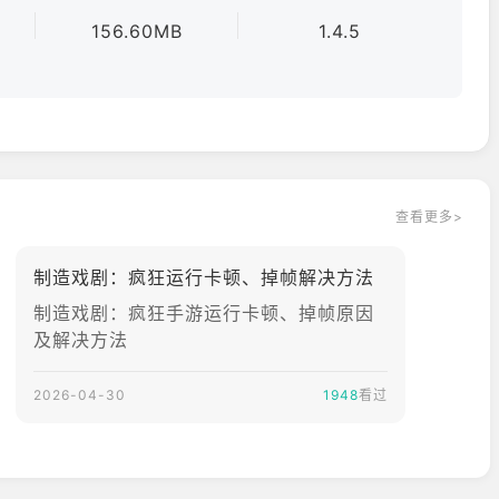
能动画！
156.60MB
1.4.5
升！
享受！
！
查看更多>
紧张局势，体验刺激！
制造戏剧：疯狂运行卡顿、掉帧解决方法
斗！
制造戏剧：疯狂手游运行卡顿、掉帧原因
及解决方法
2026-04-30
1948
看过
了夺回世界第一故障排除专家的称号，展开一场激烈的战斗！