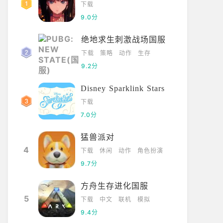
下载
9.0分
绝地求生刺激战场国服
下载
策略
动作
生存
9.2分
Disney Sparklink Stars
下载
7.0分
猛兽派对
4
下载
休闲
动作
角色扮演
9.7分
方舟生存进化国服
5
下载
中文
联机
模拟
9.4分