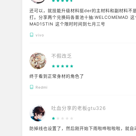
- 麦克风：用于录制视频时进行语音录制
还可以，就技能升级材料挺der的主材料和副材料不
打。分享两个兑换码各普池十抽:WELCOMEMAD 这个限时未知
* 即使您不同意授予可选访问权限，您仍然可以使用
MAD1STIN 这个限时时间到七月三号
【如何撤销访问权限】
vivo
设置 > 应用 > 制作电视剧：选择 MAD > 权限 > 
不假改乏
---- 开发者联系方式：
Wemade Connect Co.,Ltd. 6楼，京畿道城
终于看到正常身材的角色了
韩国 220-87-48481 京畿道城南市京畿道2015号
Redmi
吐血分享的老板gtu326
防掉线也设置了，然后刚开始下雨啦哗啦啦啦，就自