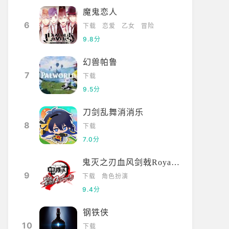
魔鬼恋人
6
下载
恋爱
乙女
冒险
9.8分
幻兽帕鲁
7
下载
9.5分
刀剑乱舞消消乐
8
下载
7.0分
鬼灭之刃血风剑戟Royale国际服
9
下载
角色扮演
9.4分
钢铁侠
10
下载