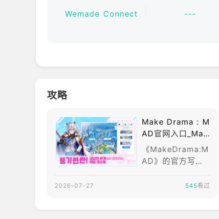
由你精心培养的美丽少女们带来的华丽可爱的特殊技
Wemade Connect
---
充满力量的动画过场动画，带来令人兴奋的多巴胺飙
高质量的动画，角色间的默契配合，带来极致的视觉
■ 策略战斗！扎实的2D动态动作角色扮演游戏！
攻略
利用角色间的默契和协同作用，享受策略战斗的乐趣
在霓虹闪烁的战场上，预测无数种可能性，完美掌控
Make Drama : M
AD官网入口_Mak
超越简单的战斗，探索终极组合，体验真正的实时战
e Drama : MAD
《MakeDrama:M
官网版下载介绍
■ 全新的开始！打造你独一无二的终极派对！
AD》的官方写法
为《MAkeDram
运用自由训练系统，组建你的专属战队！
a:MAD》，是一款
2026-07-27
545
看过
由FluffyDuck开
用深厚的爱意强化你心仪的美女，自信挑战巅峰！为
发、WemadeCon