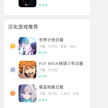
8.0分
汉化游戏推荐
世界计划日服
下载
已汉化
音游
ACG
9.7分
FLY HIGH排球少年日服
下载
已汉化
9.7分
碧蓝档案日服
下载
已汉化
二次元
日系
9.8分