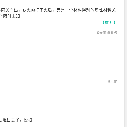
是同关产出，缺火的打了火后，另外一个材料得别的属性材料关
该服务。
【展开】
5天前修改过
选择“同意”或“撤销”
南市盆唐区板桥路240号，邮编：13493
，邮编：1372
5天前
动退出去了。没招