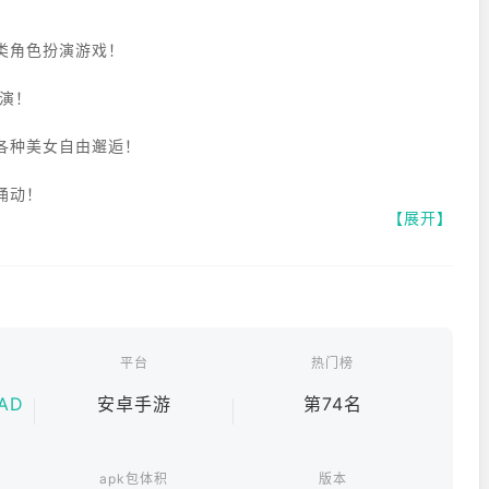
类角色扮演游戏！
演！
各种美女自由邂逅！
涌动！
【展开】
藏的精彩故事！
穷！
平台
热门榜
！培养感情、增进羁绊、提升好感度，让她们成为你珍贵的伴
AD
安卓手游
第74名
apk包体积
版本