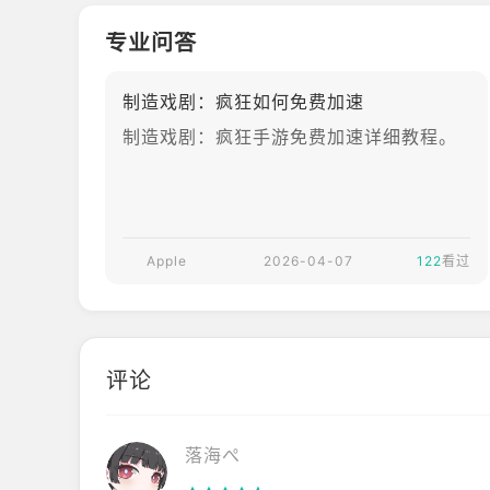
nect发行的二次元
■ 心跳加速！只属于你我二人的甜蜜秘密时光！
美少女收集RPG。
专业问答
玩家将扮演一名
通过深入的交流和情感的分享，解锁秘密而精彩的故
“解决师”，进入一
制造戏剧：疯狂如何免费加速
在刺激感官、满足五感的浪漫故事中，体验极致的感
个男性极为罕见的
异世界，与多位性
制造戏剧：疯狂手游免费加速详细教程。
通过大胆的互动，逐一发现美女们隐藏的魅力，感受
格不同的女性角色
[访问权限指南]
共同处理盗窃、越
狱及其他离奇事
使用本应用时，我们会请求以下访问权限以提供相关
件。游戏将角色收
Apple
2026-04-07
集、Live2D动
122
看过
【可选访问权限】
画、实时战斗、好
感度培养和剧情选
- 追踪：用于提供符合您兴趣的内容和活动
择结合在一起。玩
家既要根据角色属
- 通知：用于应用推送通知
评论
性与技能搭配战斗
- 相机：用于拍照等
队伍，也可以
落海ぺ
- 照片：用于上传设备上存储的照片