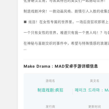
化身硬汉主角，与各具特色的美女们一起撼动世界！
制造戏剧冲突！一款动画风格、剧情引人入胜的收集
■ 炫目！在女性专属的世界里，一场后宫狂欢即将上
一个只有女性的世界，难道只有我一个男人吗！？与
在神秘与喜剧交织的事件中，希望与特殊情感的浪潮
沉浸在这个会随着你的行动而改变的世界里，体验隐
■ 混乱的收集！与各种美女共度浪漫时光！
Make Drama : MAD安卓手游详细信息
汇集众多拥有无与伦比视觉效果的美女，收集乐趣无
游戏名
英文名
即使她们性格各异，最终都渴望与你建立浪漫的联系
制造戏剧:疯狂
메이크 드라마 : M
侣，这种令人心跳加速的兴奋感令人难以抗拒！
■ 扣人心弦！激情四射的过场动画震撼登场！
发行商
更新时间