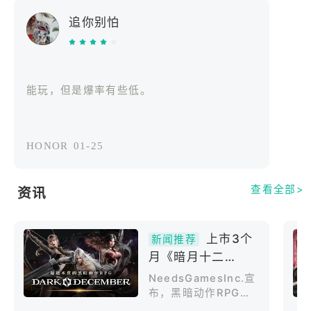
追你别怕
2. 游侠（Raven）
以华丽而迅捷的弓术制压敌人的远程输出。
以精准射击与多样的特殊箭矢为武器，辅以敏捷机动
性所展开的战略型战斗风格。
能玩，但是爆率有些低。
3. 魔导师（Morgana）
操控火焰与毒系魔法的魔法师。
HONOR
01-25
以强力的减益效果与召唤魔法为核心，打造稳定却极
具威胁性的战斗风格。
查看全部>
资讯
■ 主要玩法
1. 统御混乱之力的战场——混沌深渊
上市3个
只有证明过实力的存在才能踏入此地。
新闻推荐
月《暗月十二
探索这片危险地城，选择不同区域与等级对应的难
Dark
度，夺取更丰厚的奖励。
NeedsGamesInc.宣
December》宣布
布，黑暗动作RPG
5/27终止游戏服务
《暗月十二DarkDec
2. 挑战自身极限之地——混沌神域