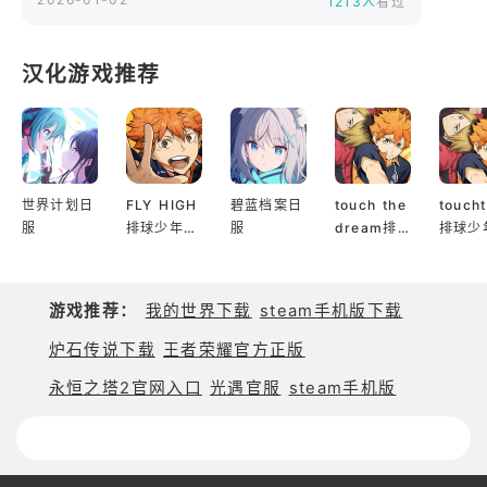
1213人
看过
在沉浸感十足的黑暗奇幻世界中，以你这位符文骑士
的意志继续战斗下去。
汉化游戏推荐
▣ 关注更多《暗月十二》信息 ▣
- 官方网站：https://www.darkdecember.net/
- 官方社区：https://community.withhive.com/ddc/zh-
hans
世界计划日
FLY HIGH
碧蓝档案日
touch the
touch
服
排球少年日
服
dream排
排球少
服
球少年韩服
服
游戏推荐：
我的世界下载
steam手机版下载
炉石传说下载
王者荣耀官方正版
永恒之塔2官网入口
光遇官服
steam手机版