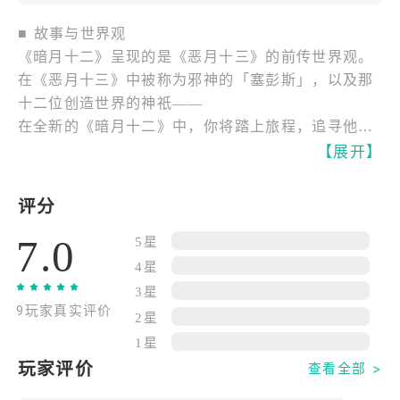
■ 故事与世界观
《暗月十二》呈现的是《恶月十三》的前传世界观。
在《恶月十三》中被称为邪神的「塞彭斯」，以及那
十二位创造世界的神祇——
在全新的《暗月十二》中，你将踏上旅程，追寻他们
真正的秘密。
【展开】
■ 主要特色
评分
游戏设计让任何玩家都能轻松上手，同时也提供组队
7.0
玩法，让你在合作中体验更多乐趣。
5星
4星
■ 职业介绍
3星
9玩家真实评价
1. 狂战士（Berserker）
2星
挥舞巨型双手武器、在战场上横扫八方的战士。
1星
以高生命值与高防御力为基础，能同时碾压大量敌人
玩家评价
查看全部 >
的压倒性近战风格。