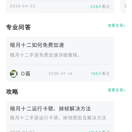
ember》（PC／iOS
2026-04-23
202
236人
看过
在混沌深渊中，不定时出现的混沌神域正等待你的挑
／Android）决定于2
战。
026年5月27日
讨伐前所未见的强大Boss，获取珍稀的货币与材料。
（三）终止游戏的服
查看全部>
专业问答
务。《暗月十二》是
一款结合多种系统与
3. 挑战者的试炼——遗忘回廊
俐落动作、并采用自
暗月十二如何免费加速
挑战来自各个区域汇聚而成的强大战斗Boss。
由视角的动作RPG，
针对每位 Boss 制定策略，击败你的敌人。
其故事背景设定在
暗月十二手游免费加速详细教程。
《恶月十三》之前，
选择适合你的难度，体验击溃更强敌人时的成就感。
玩家将踏上旅程，寻
找属于邪神「塞彭
O酱
2026-01-14
195人
看过
4. 生存到最后的勇者——次元裂缝：贝勒斯
斯」以及十二位创世
面对无尽涌来的敌人，击败他们并坚持生存下去。
神祇的真相。游戏设
查看全部>
攻略
计让任何玩家都能轻
与最多 4 名伙伴携手合作，一同突破到最后。
松上手，同时也能透
挑战自我极限，通过协作迈向更高层次。
过组队玩法，享受合
暗月十二运行卡顿、掉帧解决方法
作带来的
■ 探险指南
暗月十二手游运行卡顿、掉帧原因及解决方法
跟随故事与任务探索各个区域，利用获得的战利品打
造并强化你的装备。
2026-01-02