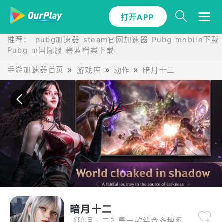
打开APP
打开APP
推荐：
pubg加速器
steam官网加速器
Pubg mobile下载
Pubg m国际服
碧蓝档案下载
手游加速器首页
游戏库
动作
暗月十二
暗月十二
《暗月十二》是一款结合多种系统与爽快动作、并采用自由视角的动作RPG。