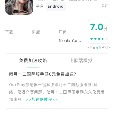
关注
平台
android
7.0
分
下载
热度
厂商
——
——
Needs Games Inc.
"已有
9
条点评"
免费加速攻略
电脑端模拟
暗月十二国际服手游0元免费加速？
OurPlay加速器一键解决暗月十二国际服卡顿|掉
线、延迟高等问题，暗月十二国际服手游永久免费版
加速器。
>>加速器教程<<