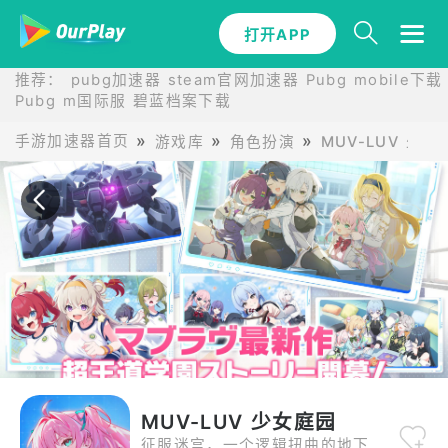
打开APP
打开APP
推荐：
pubg加速器
steam官网加速器
Pubg mobile下载
Pubg m国际服
碧蓝档案下载
手游加速器首页
游戏库
角色扮演
MUV-LUV 少女
MUV-LUV 少女庭园
征服迷宫，一个逻辑扭曲的地下深渊。在这款全自动放置RPG游戏中，你将扮演一位失忆的指挥官，带领一群操控名为“MG”的人形机器人的少女。