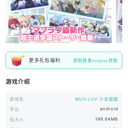
更多礼包福利
即刻登录ourplay领取
游戏介绍
游戏名
MUV-LUV 少女庭园
android
平台
199.64MB
包大小