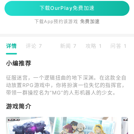
下载OurPlay免费加速
下载App预约该游戏
免费加速
详情
评论 7
新闻 7
攻略 1
问答 1
小编推荐
征服迷宫，一个逻辑扭曲的地下深渊。在这款全自
动放置RPG游戏中，你将扮演一位失忆的指挥官，
带领一群操控名为“MG”的人形机器人的少女。
游戏简介