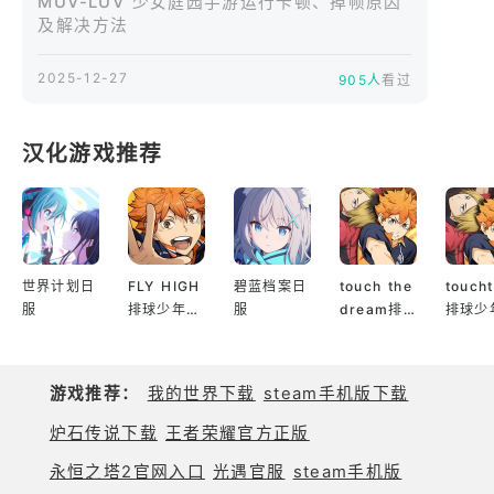
MUV-LUV 少女庭园手游运行卡顿、掉帧原因
巨型人形机甲：迷宫守卫者——通常被称为MG（迷
及解决方法
宫守卫者）。这台机甲专为塔姆亚矿山而开发，拥有
极高的机动性，使其能够穿梭于迷宫的复杂地形之
2025-12-27
905人
看过
中。它还具备应对未知威胁的能力，能够应对迷宫中
的任何情况。
汉化游戏推荐
【一支星光熠熠的创作团队】齐聚一堂！
・世界观重构：田代隼人
世界计划日
FLY HIGH
碧蓝档案日
touch the
touch
・主角设计：Siino / Pro-p
服
排球少年日
服
dream排
排球少
服
球少年韩服
服
・机械重制：稻田涉
游戏推荐：
我的世界下载
steam手机版下载
在传承《Muv-Luv》精神的同时，一段全新的故事就
炉石传说下载
王者荣耀官方正版
此展开。
永恒之塔2官网入口
光遇官服
steam手机版