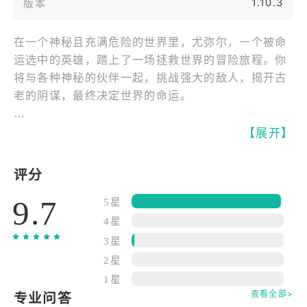
1.10.3
版本
在一个神秘且充满危险的世界里，尤弥尔，一个被命
运选中的英雄，踏上了一场拯救世界的冒险旅程。你
将与各种神秘的伙伴一起，挑战强大的敌人，揭开古
老的阴谋，最终决定世界的命运。
▼ 史诗级冒险：尤弥尔传奇。
【展开】
沉浸在一个充满魔法与战斗的奇幻世界。在这个充满
未知与挑战的世界里，你将与各种角色互动，共同经
评分
历一段惊心动魄的冒险旅程。通过探索不同的区域、
9.7
解锁谜题和与敌人的激烈战斗，你将一步步揭开隐藏
5星
在世界背后的真相。
4星
3星
▼ 战术战斗与技能组合。
2星
在尤弥尔传奇官网最新版本中，你将体验到深度的战
1星
斗系统。通过策略性地选择队友与技能，利用不同的
查看全部>
专业问答