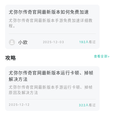
角色搭配，制定最有效的战术，迎接各种强大的敌
人。每一场战斗都充满挑战，考验你的智慧与操作能
尤弥尔传奇官网最新版本如何免费加速
力。
尤弥尔传奇官网最新版本手游免费加速详细教
程。
▼ 全语音剧情与沉浸式体验。
沉浸在富有情感的故事剧情中，体验角色们栩栩如生
的对话和互动。游戏采用全语音配音，随着剧情的推
小欧
2025-12-03
192人
看过
进，角色之间的关系也将逐渐展开。你将与每个角色
建立深厚的情感纽带，探索他们背后的故事和秘密。
查看全部>
攻略
▼ 组建最强团队。
尤弥尔传奇官网最新版本运行卡顿、掉帧
选择你最喜欢的角色，组建强大的队伍，提升他们的
解决方法
战斗能力。通过培养角色和装备，打造一个无敌的团
尤弥尔传奇官网最新版本手游运行卡顿、掉帧
队，在战斗中展现出色的配合与力量。每个角色都有
原因及解决方法
独特的技能和背景，你的选择将直接影响战斗的结
果。
2025-12-12
322人
看过
▼ 多种游戏模式与挑战。