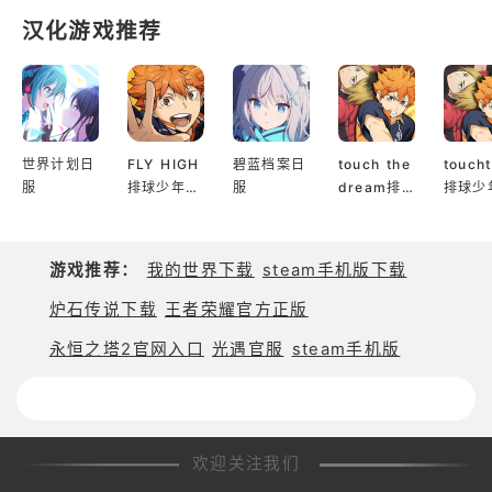
尤弥尔传奇官网最新版本提供了丰富的游戏模式，包
汉化游戏推荐
括剧情任务、PVP竞技、合作副本等。每个模式都能
为你带来不同的挑战与奖励，帮助你提升角色的实
力，解锁更多精彩内容。
世界计划日
FLY HIGH
碧蓝档案日
touch the
touch
在尤弥尔传奇官网最新版本中，你将经历一次次跌宕
服
排球少年日
服
dream排
排球少
起伏的冒险，挑战强大的敌人，解锁丰富的剧情与任
服
球少年韩服
服
务。准备好了吗？与尤弥尔一起，开启属于你的传奇
游戏推荐：
我的世界下载
steam手机版下载
炉石传说下载
王者荣耀官方正版
永恒之塔2官网入口
光遇官服
steam手机版
欢迎关注我们