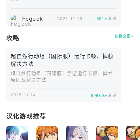
2.国风场景&沉浸音效，探秘华夏古迹
一踏入遗迹，千年时光瞬间倒转，幽暗的烛火映出石
壁上各种奇怪图腾，浓厚的民族风格建筑，和各种神
Fegeek
2025-11-19
561人
看过
秘景象令人震撼不已。对讲机传来断断续续的呼救，
越来越近的脚步声和角落里若有似无的低语，让人感
查看全部>
攻略
觉到阵阵寒意。
超自然行动组（国际服）运行卡顿、掉帧
3.恐怖怪物出没，刺激追逃体验
解决方法
在感叹古文明的同时，也要注意潜在的危险！鬼新
超自然行动组（国际服）手游运行卡顿、掉帧
娘、狐妖、精绝女王、木偶......超多中式恐怖怪物随
原因及解决方法
机出没！拿到宝藏后请迅速撤离，古墓附近还有神秘
人影，碰上了千万不要惊叫出声！
2025-11-14
69639人
看过
4.大量道具傍身，应对未知风险
利用探索、进攻、支援三类道具，武装自己，与队友
汉化游戏推荐
密切合作，共同应对未知的挑战！