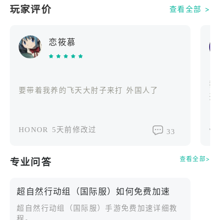
玩家评价
查看全部 >
2.你的目标——活下去
这不是一场轻松的旅途，而是一场生死较量的探险。
恋筱慕
途中你可能会面对狰狞的怪物、险象环生的陷阱，甚
至迷失在错综复杂的迷宫之中。每一步都可能是你冒
险的终点，所以请利用好你的生存道具。与你的队友
多多配合，共同克服难关。记住，一定要带着宝物活
我
要带着我养的飞天大肘子来打 外国人了
着回来，这可不是公费旅游，是你入职超自然公司的
开
必要试炼，通过的话，升职加薪就指日可待啦。
HONOR
5天前修改过
vi
【游戏特色】
33
1.寻宝小队集结，合作冒险寻宝
神秘区域危机四伏，与其他员工四人成行，来一场紧
查看全部>
专业问答
张刺激的探险！在合作中破解重重机关，取回传说中
的奇珍异宝，快速达成目标，向着更危险的遗迹迈
超自然行动组（国际服）如何免费加速
进！
超自然行动组（国际服）手游免费加速详细教
程。