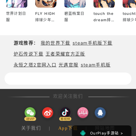
世界计划日
FLY HIGH
碧蓝档案日
touch the
touch
服
排球少年日
服
dream排
排球少
服
球少年韩服
服
游戏推荐：
我的世界下载
steam手机版下载
炉石传说下载
王者荣耀官方正版
永恒之塔2官网入口
光遇官服
steam手机版
欢迎关注我们
关于我们
|
App下载
|
网站地图
OurPlay手游站 >
OurPlay手游站 >