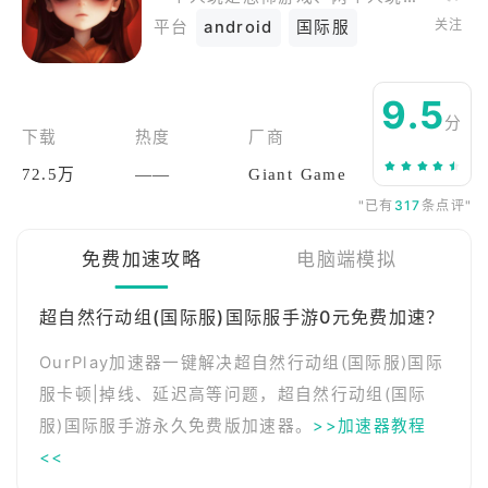
关注
平台
android
国际服
9.5
分
下载
热度
厂商
72.5万
——
Giant Game
"已有
317
条点评"
免费加速攻略
电脑端模拟
超自然行动组(国际服)国际服手游0元免费加速？
OurPlay加速器一键解决超自然行动组(国际服)国际
服卡顿|掉线、延迟高等问题，超自然行动组(国际
服)国际服手游永久免费版加速器。
>>加速器教程
<<