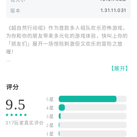
1.31.11.031
版本
《超自然行动组》作为首款多人组队欢乐恐怖游戏，
为你和你的朋友带来多元化的游戏体验，快叫上你的
「损友们」展开一场惊险刺激但又欢乐的冒险之旅
喔！
【新员工入职培训手册】
【展开】
欢迎加入超自然公司，小心摸鱼会被开除，所以这本
【超自然公司职场生存指南】请收好，祝你入职愉
评分
快。
9.5
1. 你的主要工作职责
5星
你可以选择独自踏上探险之旅，也能与其他三位工友
4星
建立冒险小队，前往未知的神秘古迹，收集奇珍异
3星
317玩家真实评价
宝，把这些宝贝带回来，我们会根据你带回的宝贝价
2星
值替你升职加薪，当然，前提是你得活着回来。
1星