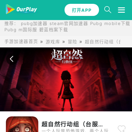
打开APP
打开APP
推荐：
pubg加速器
steam官网加速器
Pubg mobile下载
Pubg m国际服
碧蓝档案下载
手游加速器首页
游戏库
冒险
超自然行动组（台服
超自然行动组（台服）
一个人玩是恐怖游戏、两个人玩是冒险游戏、三个人玩是寻宝游戏，四个人玩……就变成搞笑游戏啦！