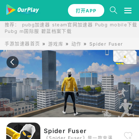
打开APP
打开APP
推荐：
pubg加速器
steam官网加速器
Pubg mobile下载
Pubg m国际服
碧蓝档案下载
手游加速器首页
游戏库
动作
Spider Fuser
Spider Fuser
《Spider Fuser》是一款充满活力的开放世界动作游戏，你将在星陨城中挥舞、跳跃、战斗。