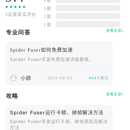
4星
【英雄与世界的交汇】
3星
城市的秩序正在崩坏，来自多重维度的力量开始相互
3玩家真实评价
侵蚀。熟悉的城市天际线下，隐藏着未知的危机。神
2星
秘裂隙、失控的融合体以及操纵一切的幕后黑影逐渐
1星
查看全部>
专业问答
浮现。随着你不断深入调查，英雄的命运与世界的真
相将被逐一揭开。
Spider Fuser如何免费加速
【轻松交流与协力冒险】
Spider Fuser手游免费加速详细教程。
支持单手操作与即时聊天系统，战斗之余也能轻松交
流。无论是临时组队还是固定伙伴，都能快速建立默
契，在合作战斗中实现逆转胜利。
小欧
2025-09-03
404人
看过
【多样化角色定制】
查看全部>
攻略
丰富的外观与能力模块可自由搭配，打造属于你的独
特蜘蛛英雄。不同风格的战斗路线与成长方向，让每
Spider Fuser运行卡顿、掉帧解决方法
一次冒险都充满变化。
Spider Fuser手游运行卡顿、掉帧原因及解决
方法
【多阶段合作挑战】