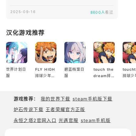
面对强大的融合敌人，单打独斗并非唯一选择。通过
2025-09-16
8600人
看过
多人协作与策略配合，释放融合技能，突破极限，赢
得属于英雄的荣耀。
汉化游戏推荐
世界计划日
FLY HIGH
碧蓝档案日
touch the
touch
服
排球少年日
服
dream排
排球少
服
球少年韩服
服
游戏推荐：
我的世界下载
steam手机版下载
炉石传说下载
王者荣耀官方正版
永恒之塔2官网入口
光遇官服
steam手机版