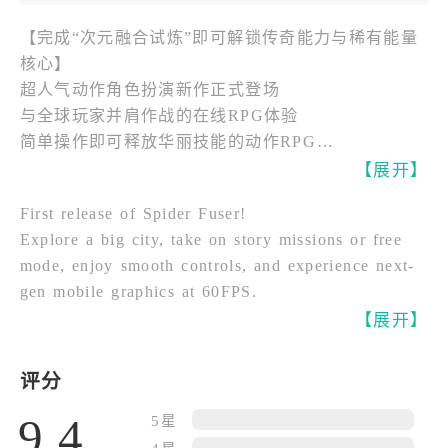
【完成“次元融合试炼”即可解锁传奇能力与稀有能量
核心】
超人气动作角色扮演新作正式登场
与全球玩家并肩作战的在线RPG体验
简单操作即可释放华丽技能的动作RPG
即时交流系统让协作更加顺畅
【展开】
融合英雄力量的全新冒险世界就此开启
First release of Spider Fuser!
Explore a big city, take on story missions or free
游戏概要：
mode, enjoy smooth controls, and experience next-
【融合战斗风格动作RPG】
gen mobile graphics at 60FPS.
蜘蛛侠融合者是一款以高速战斗与角色成长为核心的
【展开】
在线动作角色扮演游戏。玩家将在手机端体验流畅爽
快的战斗节奏，通过切换能力与技能组合，应对不断
来袭的强敌。在多人协作模式中，与伙伴实时配合，
评分
共同挑战高难度关卡，感受团队作战的乐趣。
9.4
5星