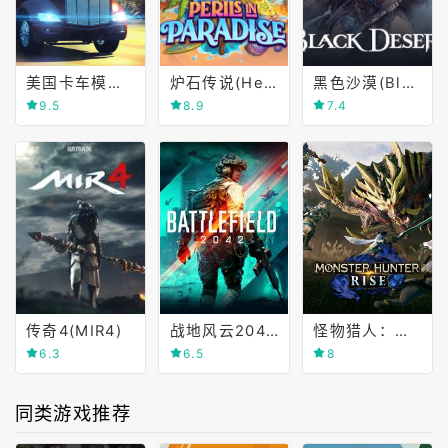
美国卡车模拟(American Truck Simulator)
炉石传说(Hearthstone)
黑色沙漠(Black Desert Online)
9.5
8.9
7.4
传奇4(MIR4)
战地风云2042(Battlefield 2042)
怪物猎人：崛起(Monster Hunter Rise)
6.3
6.5
8
同类游戏推荐