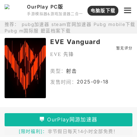
OurPlay PC版
打开APP
电脑版下载
手游模拟器&游戏加速器二合一
推荐：
pubg加速器
steam官网加速器
Pubg mobile下载
Pubg m国际服
碧蓝档案下载
EVE Vanguard
暂无评分
EVE 先锋
类型：
射击
2025-09-18
发售时间：
[限时福利]：
非节假日每天14小时全部免费！