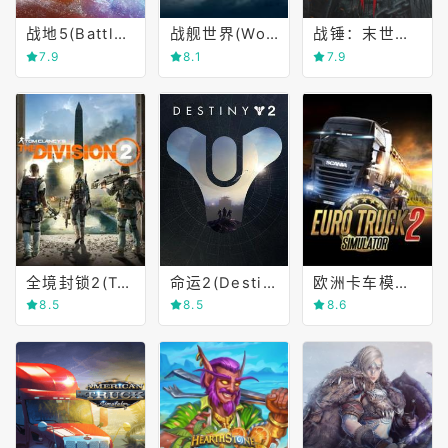
战地5(Battlefield Ⅴ)
战舰世界(World of Warships)
战锤：末世鼠疫2(Warhammer)
7.9
8.1
7.9
全境封锁2(Tom Clancy's The Division 2)
命运2(Destiny 2)
欧洲卡车模拟2(Euro Truck Simulator 2)
8.5
8.5
8.6