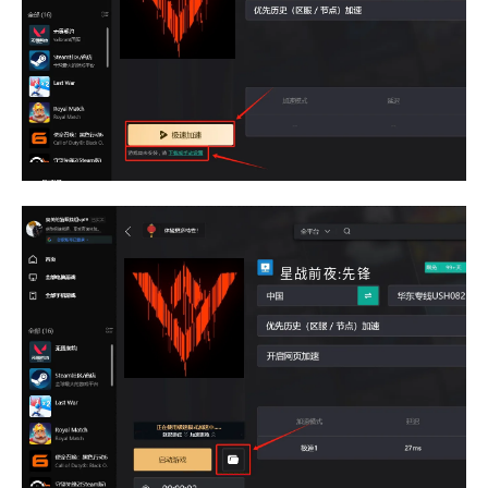
星战前夜:先锋