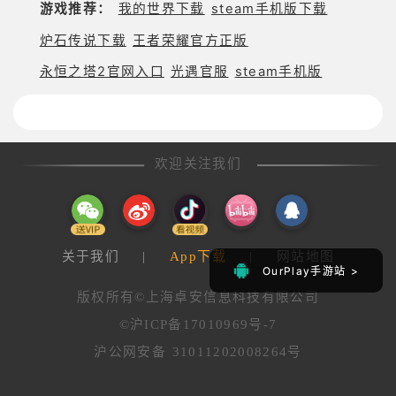
游戏推荐：
我的世界下载
steam手机版下载
炉石传说下载
王者荣耀官方正版
永恒之塔2官网入口
光遇官服
steam手机版
欢迎关注我们
关于我们
|
App下载
|
网站地图
OurPlay手游站 >
OurPlay手游站 >
版权所有©上海卓安信息科技有限公司
©沪ICP备17010969号-7
沪公网安备 31011202008264号