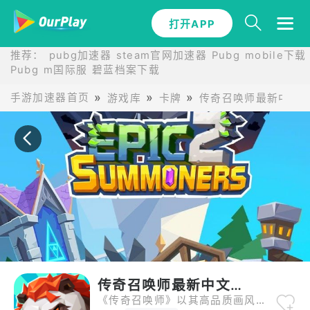
打开APP
打开APP
推荐：
pubg加速器
steam官网加速器
Pubg mobile下载
Pubg m国际服
碧蓝档案下载
手游加速器首页
游戏库
卡牌
传奇召唤师最新中文
传奇召唤师最新中文版
《传奇召唤师》以其高品质画风和磅礴的魔幻世界观吸引了大量玩家。游戏背景设定在一个元素失衡、英雄崛起的时代，玩家将扮演召唤师召集各阵营英雄对抗混乱黑暗。每位英雄都有精美立绘和动态技能动画，视觉效果堪比端游。战斗系统更讲究策略布阵与资源管理，适合喜欢思考与挑战的你。除此之外，游戏中的剧情设定也极具吸引力，主线推进搭配支线任务，让人仿佛置身一部魔幻史诗之中。快来加入召唤师行列，书写属于你的传奇篇章！