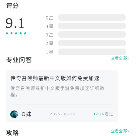
六大阵营构筑独特战场，光暗水火风土属性交织制
评分
衡。搭配英雄羁绊组合，上百种技能衔接与释放时
9.1
机，灵活操作，智斗强敌，开启卡牌对战新体验！​
5星
激情阵营攻防战，冲击跨服排行榜，开启 PVP 竞技
4星
新征程！热血公会团战、抢夺世界 BOSS，全服同屏
3星
实时对战，技能特效清晰呈现，策略交锋酣畅淋漓！​
2星
全新中文界面适配，打造舒适操作体验。个性化英雄
1星
皮肤系统，丰富装饰部件实现外观自由搭配，让每个
查看全部>
专业问答
召唤师的阵容都独具风格，我的队伍我打造！​
公会、师徒、好友等社交体系，助你结识各地召唤伙
传奇召唤师最新中文版如何免费加速
伴，组队冒险情谊深厚！有策略有协作，更有荣耀与
传奇召唤师最新中文版手游免费加速详细教
成就，这才是真卡牌！​
程。
玩家之间自由交易道具，集市摆摊随心定价，轻松处
理闲置资源。更能参与限时拍卖，稀有英雄碎片等你
竞拍，收集变强轻松实现！​
O妹
2025-08-25
120人
看过
查看全部>
攻略