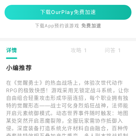
下载OurPlay免费加速
下载App预约该游戏
免费加速
详情
攻略 1
问答 1
小编推荐
在《觉醒勇士》的热血战场上，体验次世代动作
RPG的极致快感！游戏采用无锁定战斗系统，让你
自由组合轻重攻击形成华丽连招，每个职业拥有独
特的觉醒形态——战士可化身烈焰狂战神，法师能
开启元素统御模式。动态世界事件随时触发：地图
某处突然开启恶魔裂隙，全服玩家需协作抵御入
侵。深度装备打造系统允许材料自由融合，百种传
奇套装特效相互叠加产生质变。多人副本挑战机制