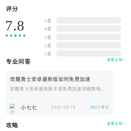
的技能和天赋。从初始的新手村出发，你会遇到各种
评分
各样的敌人，有凶猛的野兽、邪恶的魔法师，还有强
7.8
大的 BOSS。每一次战斗都需要你灵活运用技能，搭
5星
配不同的战术，才能取得胜利。
4星
3星
游戏的天气系统和昼夜循环非常逼真。阴雨天气会影
2星
响你的视野和移动速度，夜间则会有更多的夜行怪物
1星
出现，增加了战斗的不确定性。你需要根据天气和时
查看全部>
专业问答
间的变化，调整自己的战斗策略和探索路线。
觉醒勇士安卓最新版如何免费加速
城镇和村庄是你冒险途中的重要补给点。在这里，你
觉醒勇士安卓最新版手游免费加速详细教程。
可以购买装备、药水，接受任务，与 NPC 交流获取
情报。城镇里的建筑风格各异，有古朴的木屋、宏伟
的城堡，每一处都充满了异域风情。路上还会有许多
小七七
2025-08-10
265人
看过
驿站，让你可以休息恢复体力，也能遇到其他的冒险
者，交流冒险经验。
查看全部>
攻略