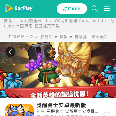
打开APP
打开APP
推荐：
pubg加速器
steam官网加速器
Pubg mobile下载
Pubg m国际服
碧蓝档案下载
手游加速器首页
游戏库
模拟
觉醒勇士安卓最新版
觉醒勇士安卓最新版
别名
觉醒勇士 觉醒勇士安卓最新版