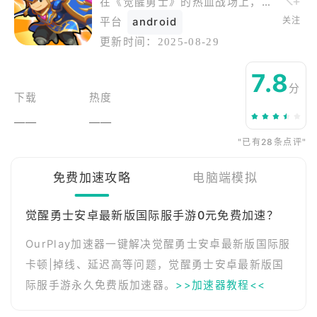
在《觉醒勇士》的热血战场上，体验次世代动作RPG的极致快感！游戏采用无锁定战斗系统，让你自由组合轻重攻击形成华丽连招，每个职业拥有独特的觉醒形态——战士可化身烈焰狂战神，法师能开启元素统御模式。动态世界事件随时触发：地图某处突然开启恶魔裂隙，全服玩家需协作抵御入侵。深度装备打造系统允许材料自由融合，百种传奇套装特效相互叠加产生质变。多人副本挑战机制创新：Boss会学习玩家战术，第五次重复挑战时将进化出反制技能，迫使团队不断调整策略。
关注
平台
android
更新时间：
2025-08-29
7.8
分
下载
热度
——
——
"已有28条点评"
免费加速攻略
电脑端模拟
觉醒勇士安卓最新版国际服手游0元免费加速？
OurPlay加速器一键解决觉醒勇士安卓最新版国际服
卡顿|掉线、延迟高等问题，觉醒勇士安卓最新版国
际服手游永久免费版加速器。
>>加速器教程<<