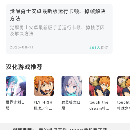
角色养成系统是游戏的核心之一。你可以通过战斗获
觉醒勇士安卓最新版运行卡顿、掉帧解决
得经验值提升等级，解锁新的技能和天赋。游戏提供
方法
了多种职业可供选择，战士、法师、弓箭手等，每种
职业都有其独特的成长路线和技能体系。你可以根据
觉醒勇士安卓最新版手游运行卡顿、掉帧原因
及解决方法
自己的喜好，打造出属于自己的强力角色。
2025-08-11
491人
看过
装备系统丰富多样。从普通的白板装备到稀有的神
器，每一件装备都有不同的属性和特效。你可以通过
打怪掉落、任务奖励、商店购买等方式获取装备。还
汉化游戏推荐
可以对装备进行强化、镶嵌宝石，提升其性能。游戏
中的装备外观也会随着品质的提升而发生变化，让你
的角色更加炫酷。
战斗系统采用实时操作模式，你需要通过虚拟摇杆控
世界计划日
FLY HIGH
碧蓝档案日
touch the
touch
服
排球少年日
服
dream排
排球少
制角色移动，点击技能按钮释放技能。战斗过程紧张
服
球少年韩服
服
刺激，需要你精准地把握技能释放的时机，躲避敌人
的攻击，才能在激烈的战斗中占据优势。游戏还支持