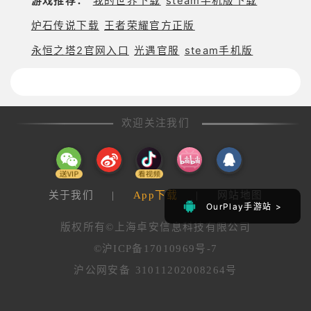
游戏推荐：
我的世界下载
steam手机版下载
自动战斗模式，让你在忙碌的时候也能轻松升级。
炉石传说下载
王者荣耀官方正版
地图种类繁多，有平坦的草原、险峻的山脉、幽暗的
永恒之塔2官网入口
光遇官服
steam手机版
森林、炙热的沙漠等。每一张地图都有其独特的地形
和怪物分布，隐藏着许多秘密和宝藏。你可以在地图
中自由探索，发现隐藏的副本和任务，获得丰厚的奖
励。
欢迎关注我们
社交系统让你在冒险的路上不再孤单。你可以加入公
会，与其他玩家一起组队挑战强大的 BOSS，参与公
会战，为公会的荣誉而战。也可以与好友进行实时聊
关于我们
|
App下载
|
网站地图
天，分享游戏心得，互相赠送礼物。
OurPlay手游站 >
OurPlay手游站 >
版权所有©上海卓安信息科技有限公司
游戏还设置了丰富的活动和福利。每日签到、在线奖
©沪ICP备17010969号-7
励、节日活动等，让你可以轻松获取大量的游戏资
沪公网安备 31011202008264号
源。新手玩家还有专属的成长礼包，帮助你快速度过
前期的成长阶段。