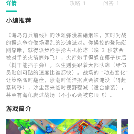
详情
攻略 1
问答 1
小编推荐
《海岛奇兵前线》的沙滩弥漫着硝烟味，实时对战
的据点争夺像场混乱的沙滩派对。你操控的登陆艇
刚靠岸，就得派步枪手抢占机枪塔（晚 3 秒就会
被对手的火箭筒炸飞），火箭炮手得躲在椰子树后
（树干能挡子弹），医生则要跟着大部队跑（给伤
员贴创可贴的速度比谁都快）。战场的 “动态变化”
让策略随时翻盘，涨潮时低洼据点会被淹没（得赶
紧转移），沙尘暴来临时视野骤减（适合偷袭），
甚至有海龟爬过战场（不小心会被它顶飞）。
游戏简介