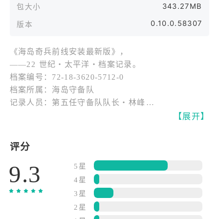
343.27MB
包大小
0.10.0.58307
版本
《海岛奇兵前线安装最新版》，​
——22 世纪・太平洋・档案记录。​
档案编号：72-18-3620-5712-0​
档案所属：海岛守备队​
记录人员：第五任守备队队长・林峰​
建档时间：2123 年​
【展开】
页数：∞​
查阅注意事项：档案已内置高级程序。阅读文字时，
评分
阅读者将会置身其中，获得视、听、动等多重真实效
9.3
果，请在规定时间内阅读完毕，勿将档案以拍照、抄
5星
录或讲读等任一方式告知第三方。请在本基地档案馆
4星
内阅读档案，以上，如有任何违反海岛守备队相关条
3星
例的行为，产生所有后果，自行负责。​
2星
档案索引・・・・・・・・・・・・・・・・・・​