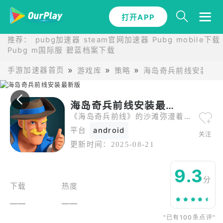
打开APP
打开APP
推荐：
pubg加速器
steam官网加速器
Pubg mobile下载
Pubg m国际服
碧蓝档案下载
手游加速器首页
游戏库
策略
海岛奇兵前线安装最
海岛奇兵前线安装最新版
《海岛奇兵前线》的沙滩弥漫着硝烟味，实时对战的据点争夺像场混乱的沙滩派对。你操控的登陆艇刚靠岸，就得派步枪手抢占机枪塔（晚 3 秒就会被对手的火箭筒炸飞），火箭炮手得躲在椰子树后（树干能挡子弹），医生则要跟着大部队跑（给伤员贴创可贴的速度比谁都快）。战场的 “动态变化” 让策略随时翻盘，涨潮时低洼据点会被淹没（得赶紧转移），沙尘暴来临时视野骤减（适合偷袭），甚至有海龟爬过战场（不小心会被它顶飞）。
平台
android
关注
更新时间：
2025-08-21
9.3
分
下载
热度
——
——
"已有100条点评"