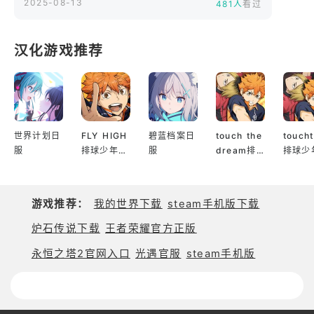
2025-08-13
481人
看过
我们所在的海洋，终将成为何种模样？”​
—— 海岛守备队第五任队长・林峰 于主岛留
汉化游戏推荐
世界计划日
FLY HIGH
碧蓝档案日
touch the
touch
服
排球少年日
服
dream排
排球少
服
球少年韩服
服
游戏推荐：
我的世界下载
steam手机版下载
炉石传说下载
王者荣耀官方正版
永恒之塔2官网入口
光遇官服
steam手机版