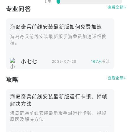
1星
这是一段属于海岛守备队、太平洋乃至整个世界与海
查看全部>
专业问答
洋之间的往事，​
“2123 年，我自远洋归来。此间太平洋，正值动荡之
海岛奇兵前线安装最新版如何免费加速
时代。外有海盗势力虎视眈眈，内有资源争夺接连不
海岛奇兵前线安装最新版手游免费加速详细教
断：反叛势力扩张，海难频发，人类与海洋生物愈有
程。
冲突，海岛岌岌可危，想要改变这样的情况，自需有
这样一群人，首先站在海浪之上。​
多年来，吾辈始终寻求和平，力求解决危机。期间与
小七七
2025-07-28
167人
看过
多方势力往来，有合作，亦有对抗。除却守备队众成
员，亦有普通渔民与海洋研究者身陷困境，在这场全
查看全部>
攻略
球性的风波中，行走于浪尖，只为追寻一个安宁的未
来，​
海岛奇兵前线安装最新版运行卡顿、掉帧
现将往事经历整理归档，施以特别的程序，留存于海
解决方法
岛守备队档案馆中。望后来人开启尘封的信息，亲身
海岛奇兵前线安装最新版手游运行卡顿、掉帧
回到那个年代，勿忘往昔之不易，​
原因及解决方法
后来者，当你寻到这份档案，着手翻阅时，你又看到
了什么？​