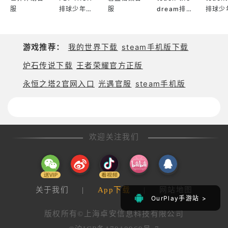
服
排球少年日
服
dream排
排球少
服
球少年韩服
服
游戏推荐：
我的世界下载
steam手机版下载
炉石传说下载
王者荣耀官方正版
永恒之塔2官网入口
光遇官服
steam手机版
欢迎关注我们
关于我们
|
App下载
|
网站地图
OurPlay手游站 >
OurPlay手游站 >
版权所有©上海卓安信息科技有限公司