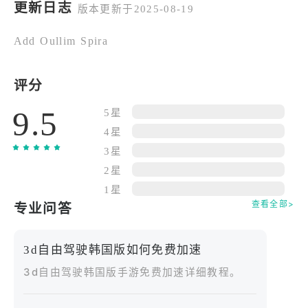
更新日志
版本更新于2025-08-19
收集改装零件 - 组装车辆、升级性能，发现它们的特
殊功能！​
Add Oullim Spira
畅玩每日挑战 - 每次打开游戏都有新任务！​
挑战好友 - 赢取独特的车辆皮肤！​
在手机上探索韩国城市 - 沉醉在逼真的 3D 图像与动
评分
感的音乐中！​
9.5
5星
观赏细致的车辆细节 - 体验真实的驾驶物理效果！​
4星
保持关注 - 留意带来新车辆、地图和活动的定期更
3星
新！​
剧情：​
2星
韩国的街道原本秩序井然，直到一批高性能车辆涌入
1星
查看全部>
专业问答
城市，它们带来的速度与激情让驾驶爱好者们热血沸
腾。现在，这些车手们打算挑战城市的每一条道路，
他们展示技巧，一路征服各种地形！但是，一群热爱
3d自由驾驶韩国版如何免费加速
驾驶的玩家站了出来！当城市的道路成为展示驾驶技
3d自由驾驶韩国版手游免费加速详细教程。
术的舞台时，这些充满热情的车手们要开始解锁所有
车辆以及征服所有道路的精彩旅程。​