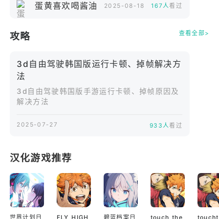
要成为最棒的车手，他们必须在 3d 自由驾驶韩国版
蛋黄喜欢喝酱油
2025-08-18
167人
看过
中证明自己！​
请注意！3d 自由驾驶韩国版可以免费下载和使用，也
查看全部>
攻略
可以用真实货币购买某些游戏物品。要禁用此功能，
请在设备设置中关闭应用内购买。​
3d自由驾驶韩国版运行卡顿、掉帧解决方
隐私政策：https://www.koreandrive3d.com/privacy-
法
policy/​
3d自由驾驶韩国版手游运行卡顿、掉帧原因及
服务条款：https://www.koreandrive3d.com/terms-of-
解决方法
service/​
感谢您对游戏的厚爱与支持！
2025-07-27
933人
看过
汉化游戏推荐
世界计划日
FLY HIGH
碧蓝档案日
touch the
touch