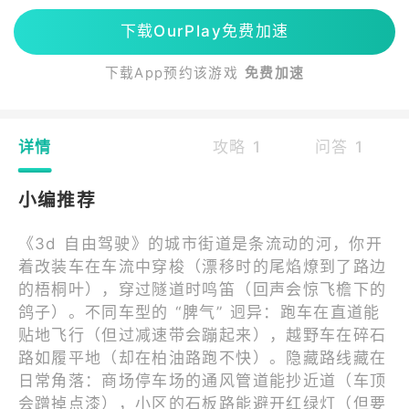
下载OurPlay免费加速
下载App预约该游戏
免费加速
详情
攻略 1
问答 1
小编推荐
《3d 自由驾驶》的城市街道是条流动的河，你开
着改装车在车流中穿梭（漂移时的尾焰燎到了路边
的梧桐叶），穿过隧道时鸣笛（回声会惊飞檐下的
鸽子）。不同车型的 “脾气” 迥异：跑车在直道能
贴地飞行（但过减速带会蹦起来），越野车在碎石
路如履平地（却在柏油路跑不快）。隐藏路线藏在
日常角落：商场停车场的通风管道能抄近道（车顶
会蹭掉点漆），小区的石板路能避开红绿灯（但要