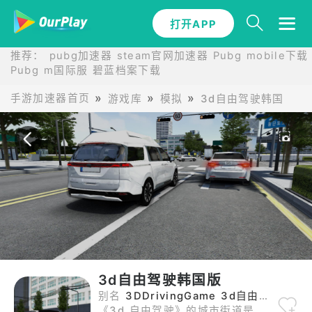
打开APP
打开APP
推荐：
pubg加速器
steam官网加速器
Pubg mobile下载
Pubg m国际服
碧蓝档案下载
手游加速器首页
游戏库
模拟
3d自由驾驶韩国版
3d自由驾驶韩国版
别名
3DDrivingGame 3d自由驾驶韩国版
《3d 自由驾驶》的城市街道是条流动的河，你开着改装车在车流中穿梭（漂移时的尾焰燎到了路边的梧桐叶），穿过隧道时鸣笛（回声会惊飞檐下的鸽子）。不同车型的 “脾气” 迥异：跑车在直道能贴地飞行（但过减速带会蹦起来），越野车在碎石路如履平地（却在柏油路跑不快）。隐藏路线藏在日常角落：商场停车场的通风管道能抄近道（车顶会蹭掉点漆），小区的石板路能避开红绿灯（但要小心突然窜出的猫）。最爽的是雨夜，雨刷器的节奏跟着油门踩，溅起的水花比音乐还带感。