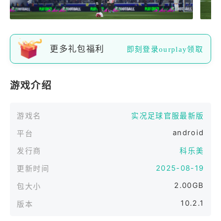
更多礼包福利
即刻登录ourplay领取
游戏介绍
游戏名
实况足球官服最新版
android
平台
发行商
科乐美
2025-08-19
更新时间
2.00GB
包大小
10.2.1
版本