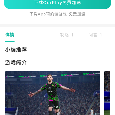
下载OurPlay免费加速
下载App预约该游戏
免费加速
详情
攻略 1
问答 1
小编推荐
游戏简介