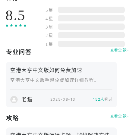
可引入各类商铺提升旅客消费力，三方协同让空港高
8.5
效运转。​
5星
▣ 轻松建设！简单管理！告别繁琐！男女老少都能玩
4星
转！​
3星
点击扩建，能一键增加停机位数量，从最初的 3 个扩
2星
展到 20 个；点击优化，可升级安检设备，将通关时
1星
间从 5 分钟缩短至 1 分钟。无论是调整值机柜台布
查看全部>
专业问答
局，还是设置母婴室位置，只需轻点屏幕即可完成，
所有人都能快速上手！​
空港大亨中文版如何免费加速
▣ 用多样设施打造专属空港！​
空港大亨中文版手游免费加速详细教程。
通过航站楼升级，不仅能让外观从简约风格变为现代
流线型，还能提升旅客吞吐量，从每日 5000 人次增
至 20000 人次。引入磁悬浮捷运连接航站楼与停车
老猫
2025-08-13
152人
看过
场，减少旅客步行时间；建设室内植物园，为等待的
旅客提供舒适休憩空间；安装智能导航屏，方便旅客
查看全部>
攻略
快速找到登机口，每一项设施都能让空港更具特色。​
▣ 海量任务！多种模式！丰厚奖励～♪​