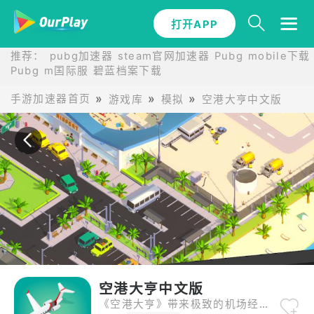
打开APP
打开APP
推荐：
pubg加速器
steam官网加速器
Pubg mobile下载
Pubg m国际服
碧蓝档案下载
手游加速器首页
游戏库
模拟
空港大亨中文版
空港大亨中文版
《空港大亨》带来极致的机场经营体验，细致还原机场的方方面面。你可以自由设计跑道布局、航站楼分布和物流体系，提升机场的运行效率。同时游戏注重细节管理，从航班调度到乘客服务，每一个环节都考验你的决策能力。丰富的任务系统和多样化的挑战，保证游戏耐玩且充满成就感。无论你是策略游戏新手还是资深玩家，都能在这里找到乐趣。快来打造属于你的空港帝国，感受掌控全局的畅快体验吧！