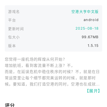
游戏名
空港大亨中文版
android
平台
2025-08-18
更新时间
99.67MB
包大小
1.5.15
版本
您觉得一座机场的辉煌从何开始？​
增加航班，看到客流量不断上涨？不，​
而是，在延误危机中稳住秩序的时候？不，就是在日
常运营里让每个细节都完美运转的时候，就是那时
候。要知道，我们打造空港的同时，空港也在成就我
们。担心运营复杂吗？别担心！地勤、调度、商贸各
【展开】
部门团队与您同行！地勤团队会高效完成行李托运与
分拣，调度团队能精准规划航班起降时刻，商贸团队
评分