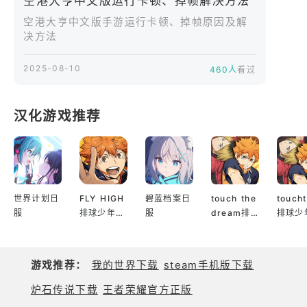
空港大亨中文版运行卡顿、掉帧解决方法
每日任务包括保障 10 架航班准点起降、处理 3 起旅
客投诉、商铺营收达 5 万元，完成后可获得扩建材料
空港大亨中文版手游运行卡顿、掉帧原因及解
决方法
与金币。挑战模式中，需在雷雨天气下协调 6 架备降
航班，考验应急调度能力；经营模式则要在一个月内
2025-08-10
460人
看过
将中转旅客比例提升至 30%，解锁国际航线权限。不
要错过每日获取丰厚奖励的机会！大家的每一条建议
都会让游戏变得更好。
汉化游戏推荐
世界计划日
FLY HIGH
碧蓝档案日
touch the
touch
服
排球少年日
服
dream排
排球少
服
球少年韩服
服
游戏推荐：
我的世界下载
steam手机版下载
炉石传说下载
王者荣耀官方正版