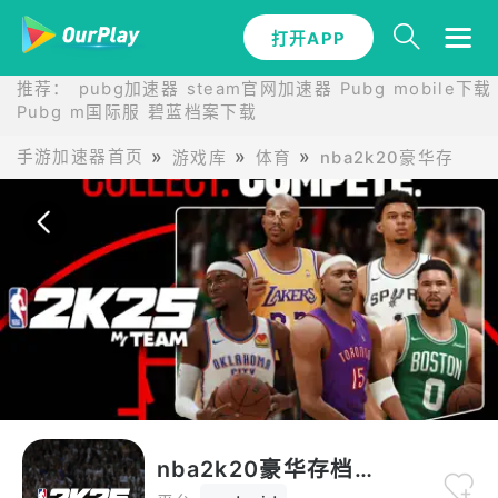
打开APP
打开APP
推荐：
pubg加速器
steam官网加速器
Pubg mobile下载
Pubg m国际服
碧蓝档案下载
手游加速器首页
游戏库
体育
nba2k20豪华存档版9
nba2k20豪华存档版98.0.2