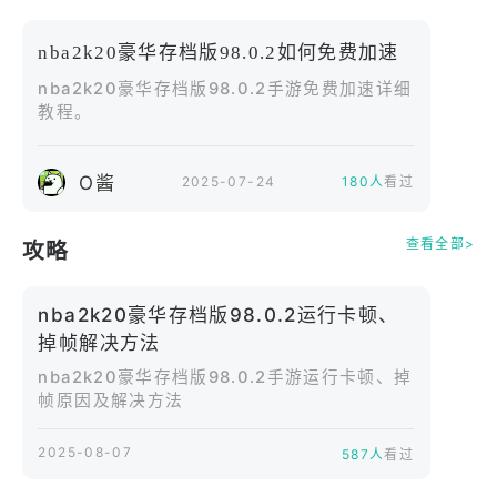
【特色功能】
nba2k20豪华存档版98.0.2如何免费加速
nba2k20豪华存档版98.0.2手游免费加速详细
豪华存档：无需从头开始，解锁所有明星球员与球
教程。
队，直接进入紧张激烈的比赛模式。
实时赛事：基于真实的NBA赛季进行设计，赛季模式
O酱
2025-07-24
180人
看过
和季后赛让你感受到与真实比赛一样的紧张氛围。
查看全部>
攻略
球员定制：通过游戏内的自由操作，玩家可以根据自
己的喜好调整球员的外貌、球技和打法，打造属于自
nba2k20豪华存档版98.0.2运行卡顿、
己的篮球明星。
掉帧解决方法
nba2k20豪华存档版98.0.2手游运行卡顿、掉
精细操作：采用先进的AI系统，使得每一次控球、传
帧原因及解决方法
球、投篮都更加精准，体验流畅的操作与真实的物理
效果。
2025-08-07
587人
看过
全新挑战：游戏内设有丰富的任务和挑战，玩家不仅