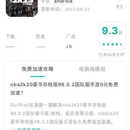
平台
android
关注
更新时间：
2025-08-15
9.3
分
下载
热度
厂商
——
——
2K
"已有54条点评"
免费加速攻略
电脑端模拟
nba2k20豪华存档版98.0.2国际服手游0元免费
加速？
OurPlay加速器一键解决nba2k20豪华存档版
98.0.2国际服卡顿|掉线、延迟高等问题，nba2k20
豪华存档版98.0.2国际服手游永久免费版加速器。