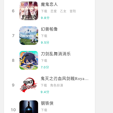
魔鬼恋人
6
下载
恋爱
乙女
冒险
9.8分
幻兽帕鲁
7
下载
9.5分
刀剑乱舞消消乐
8
下载
7.0分
鬼灭之刃血风剑戟Royale国际服
9
下载
角色扮演
9.4分
钢铁侠
10
下载