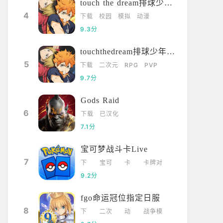
touch the dream排球少年韩服
4
下载
校园
模拟
动漫
9.3分
touchthedream排球少年日服
5
下载
二次元
RPG
PVP
9.7分
Gods Raid
6
下载
已汉化
7.1分
宝可梦战斗卡Live
7
下
宝可
卡
卡牌对
载
梦
牌
战
9.2分
fgo命运冠位指定日服
8
下
二次
动
战争模
载
元
漫
拟