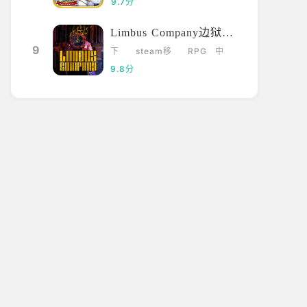
9.7分
Limbus Company边狱巴士
9
下
steam移
RPG
中
载
植
文
9.8分