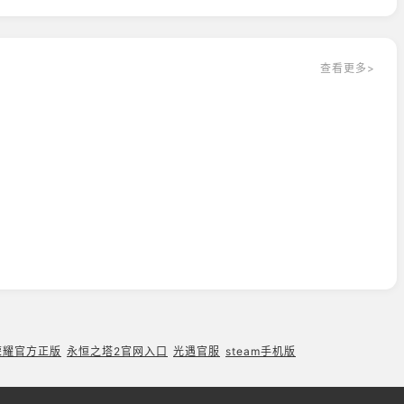
查看更多>
荣耀官方正版
永恒之塔2官网入口
光遇官服
steam手机版