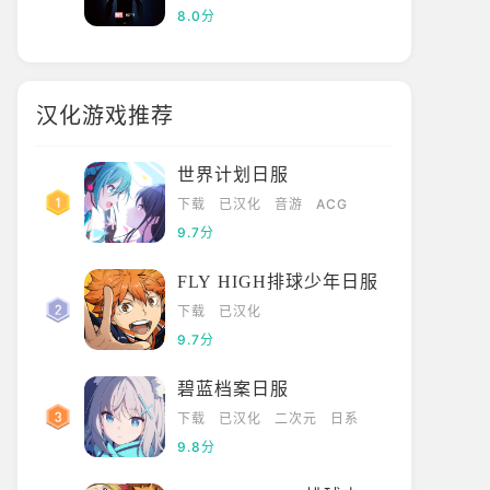
8.0分
汉化游戏推荐
世界计划日服
下载
已汉化
音游
ACG
9.7分
FLY HIGH排球少年日服
下载
已汉化
9.7分
碧蓝档案日服
下载
已汉化
二次元
日系
9.8分