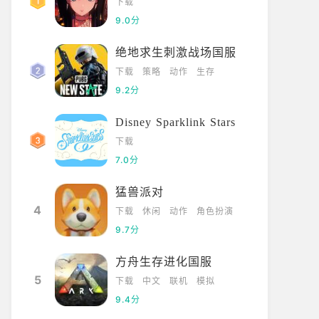
下载
9.0分
绝地求生刺激战场国服
下载
策略
动作
生存
9.2分
Disney Sparklink Stars
下载
7.0分
猛兽派对
4
下载
休闲
动作
角色扮演
9.7分
方舟生存进化国服
5
下载
中文
联机
模拟
9.4分