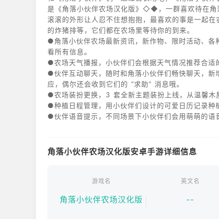
是《角落小伙伴农场汉化版》◇◆，一群喜欢待在角
滚滚的外形让人忍不住想抱抱，最喜欢的事是一起在
的炸猪排等，它们都在农场里等待你的到来。​
●角落小伙伴农场最新资讯，新作物、限时活动、各
看所有信息。​
●农场天气播报，小伙伴们会根据天气情况推荐合适
●伙伴互动聊天，随时和角落小伙伴们畅快聊天，新增
应，偶尔还会收到它们的 “求助” 消息哦。​
●农场装扮更换，3 套全新主题装扮上线，从温馨木
●种植日程管理，用小伙伴们设计的可爱日历记录种
●伙伴语音提示，不同场景下小伙伴们会用萌萌的语音
＜推荐给这样的人＞​
・喜欢可爱萌系角色和农场经营​
・想和角落小伙伴们日常互动​
角落小伙伴农场汉化版安卓手游详细信息
・喜欢轻松治愈的游戏氛围​
・需要简单的种植计划提醒​
・想在闲暇时享受经营乐趣​
游戏名
英文名
・喜欢收集各种农场装饰
角落小伙伴农场汉化版
--