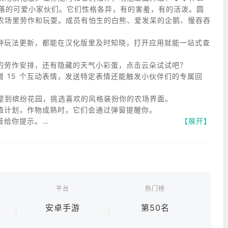
落的可爱小家伙们。它们性格各异，有的害羞，有的活泼。圆
农场里劳作和玩耍。成员有怕生的白熊、爱发呆的企鹅、慢吞吞
种玩法更新，都能在汉化版里及时知晓，打开应用就能一站式查
的劳作安排，还有隐藏的天气小彩蛋，点击云朵试试吧？​
 15 个互动表情，发送特定表情还能触发小伙伴们的专属回
屋到缤纷花园，挑选喜欢的风格装扮你的农场界面。​
植计划，作物成熟时，它们会通过弹窗提醒你。​
给你提示。​
【展开】
平台
热门榜
安卓手游
第50名