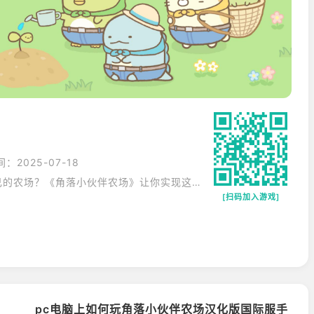
：2025-07-18
你是否幻想过拥有一片属于自己的农场？《角落小伙伴农场》让你实现这一梦想！从种植蔬菜到饲养小动物，你可以亲手打造一个绿色的乐园。游戏中丰富的资源和多样的建造元素，让你可以自由设计和规划农场的布局。随着农场规模的不断扩大，你还可以开设自己的农产品摊位，体验到经营的乐趣。不管是农场模拟还是与好友互动，这款游戏都能带给你无穷的乐趣。
[扫码加入游戏]
？
pc电脑上如何玩角落小伙伴农场汉化版国际服手