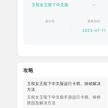
• 章鱼线：通过铁群岛掠夺快速积累资源
王权女王陛下中文版
--
【硬核策略玩法】
• 永久死亡模式：角色被毒杀将强制重新开局
发行商
更新时间
• 炼金术配方系统：研制"寡妇之血"等毒药
• 双摇杆操作：左摇杆移动朝臣，右摇杆批阅奏章
2025-07-11
关键要素：
· 与50+历史人物互动，包括真实存在的黑死神
· 12种结局取决于最后统治的领地数量
· 隐藏"布兰登之眼"成就需保持100天理智值
· 收集30+王室珍宝如瓦雷利亚钢冠
· 解锁"血婚"等特殊事件需要特定条件
攻略
更新日志：
2023.7.15 新增"长夜"生存模式
王权女王陛下中文版运行卡顿、掉帧解决
方法
王权女王陛下中文版手游运行卡顿、掉帧
原因及解决方法