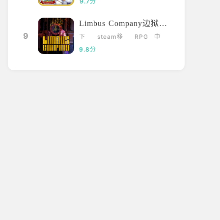
9.7分
Limbus Company边狱巴士
9
下
steam移
RPG
中
载
植
文
9.8分