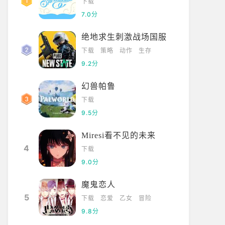
下载
7.0分
绝地求生刺激战场国服
下载
策略
动作
生存
9.2分
幻兽帕鲁
下载
9.5分
Miresi看不见的未来
4
下载
9.0分
魔鬼恋人
5
下载
恋爱
乙女
冒险
9.8分