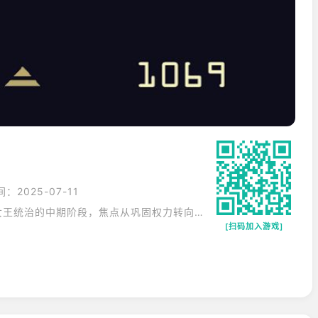
：2025-07-11
《王权：女王陛下》深入探索女王统治的中期阶段，焦点从巩固权力转向治理成就。新增的建设系统允许你规划城市发展，投资教育、医疗或军事等不同领域。继承人培养成为重要内容，你的教育方式将决定下一代统治者的能力与性格。国际舞台更加活跃，通过公主外交、文化输出等方式扩大王国影响力。季节变化影响事件类型，冬季要应对粮食短缺，春季则适合举办外交盛会。更细致的人物关系网让宫廷政治更加真实复杂。作为女王，你的每个决定都在书写历史。
[扫码加入游戏]