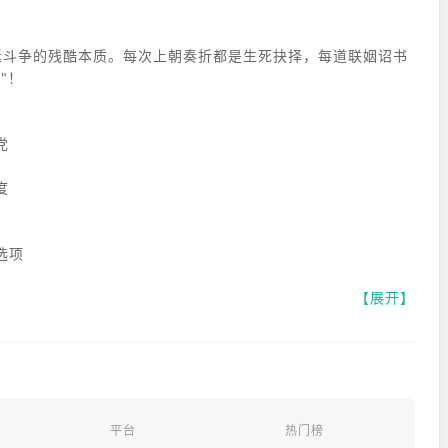
面宫廷斗争的残酷本质。每次上朝奏折都是生死抉择，每道联姻诏书
"！
党
度
选项
【展开】
平台
热门榜