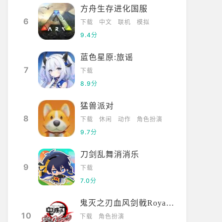
方舟生存进化国服
6
下载
中文
联机
模拟
9.4分
蓝色星原:旅谣
7
下载
8.9分
猛兽派对
8
下载
休闲
动作
角色扮演
9.7分
刀剑乱舞消消乐
9
下载
7.0分
鬼灭之刃血风剑戟Royale国际服
10
下载
角色扮演