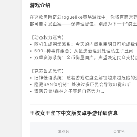
游戏介绍
在这款黑暗奇幻roguelike策略游戏中，你将直
都可能引发血案——保持理智值，别成为下一个"疯王
【动态权力迷宫】
• 随机生成朝堂派系：今天的内阁重臣明日可能成叛
• 500+种事件组合：从鼠患治理到处理私生子丑闻
• 双重资源系统：金币衡量国库，声望决定民众支持
【克苏鲁式恐怖】
• 旧神低语系统：随着游戏进度会解锁越来越危险的
• 隐藏SAN值机制：处决过多臣民会导致幻觉幻听
• 遭遇异鬼/森林之子等超自然势力
【五大家族剧本】
• 狼家线：在北境资源匮乏条件下抵御异鬼
王权女王陛下中文版安卓手游详细信息
• 狮家线：用阴谋维系摇摇欲坠的财政体系
• 龙家线：平衡三条巨龙的暴走风险
• 玫瑰线：用联姻编织全大陆的关系网
游戏名
英文名