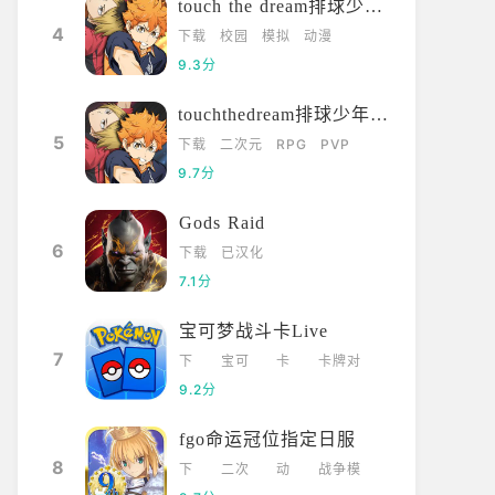
touch the dream排球少年韩服
4
下载
校园
模拟
动漫
9.3分
touchthedream排球少年日服
5
下载
二次元
RPG
PVP
9.7分
Gods Raid
6
下载
已汉化
7.1分
宝可梦战斗卡Live
7
下
宝可
卡
卡牌对
载
梦
牌
战
9.2分
fgo命运冠位指定日服
8
下
二次
动
战争模
载
元
漫
拟