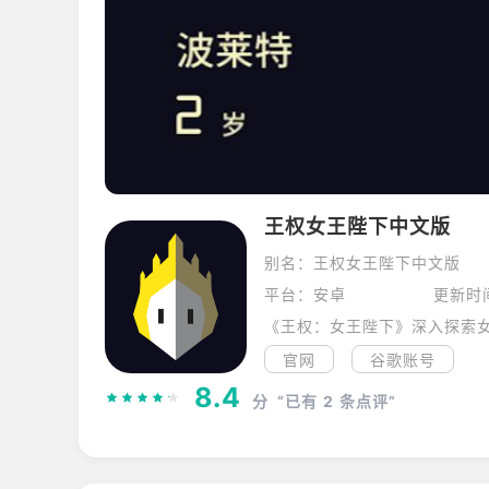
王权女王陛下中文版
别名：王权女王陛下中文版
平台：安卓
更新时间
官网
谷歌账号
8.4
分
“已有
2
条点评”