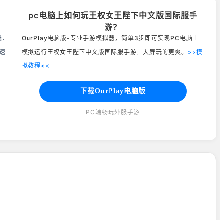
pc电脑上如何玩王权女王陛下中文版国际服手
游？
线、
OurPlay电脑版-专业手游模拟器，简单3步即可实现PC电脑上
速
模拟运行王权女王陛下中文版国际服手游，大屏玩的更爽。
>>模
拟教程<<
下载OurPlay电脑版
PC端畅玩外服手游