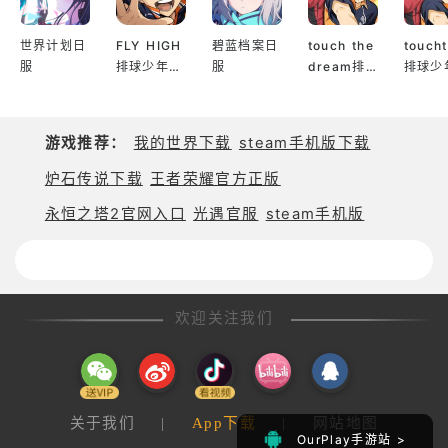
玩家对抗​
世界计划日
FLY HIGH
碧蓝档案日
touch the
touch
建立属于自己的末世基地，打造坚不可摧的防御工
服
排球少年日
服
dream排
排球少
事。​
服
球少年韩服
服
招募并训练精英守卫，在你离线时守护资源不被掠
夺。​
游戏推荐：
我的世界下载
steam手机版下载
对其他玩家基地发动策略进攻，突破防御，掠夺生存
炉石传说下载
王者荣耀官方正版
资源。​
专为喜爱策略、末世、科幻、机甲、战姬养成、基地
永恒之塔2官网入口
光遇官服
steam手机版
建设以及剧情紧凑的 RPG 玩家打造。
欢迎关注我们
关于我们
|
App下载
|
网站地图
OurPlay手游站 >
OurPlay手游站 >