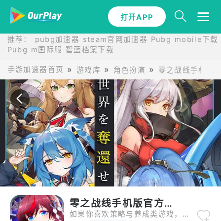
打开APP
打开APP
推荐：
pubg加速器
steam官网加速器
Pubg mobile下载
Pubg m国际服
碧蓝档案下载
手游加速器首页
游戏库
角色扮演
零之战线手机版
零之战线手机版官方入口
如果你喜欢策略与养成类游戏，那么《零之战线》绝对不容错过。这款游戏以其精美的画面和丰富的内容吸引了众多玩家。在游戏里，玩家将进入一个充满未知与挑战的世界，与众多强大的敌人展开激烈的战斗。游戏的战斗系统设计得非常巧妙，玩家需要不断提升自己的策略思维，才能在战斗中取得胜利。同时，角色养成系统也极具趣味性，玩家可以通过收集资源、升级技能等方式，打造出属于自己的强大团队。而且，游戏中的剧情丰富多样，每个角色都有自己独特的经历和故事，玩家在游戏过程中可以深入了解这些角色，与他们共同成长。无论是战斗的激情，还是角色养成的乐趣，都能让玩家在《零之战线》中找到属于自己的快乐。