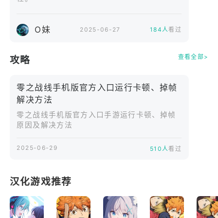
怀绝技的战姬，对抗机械威胁，见证科技与异能的碰
撞，拯救受困的幸存者。​
从肃清钢铁森林的机械潮到突袭生化实验室的变异
O妹
2025-06-27
184人
看过
体，多样冒险历程是其他末世游戏无法比拟的。​
策略战争​
查看全部>
攻略
专为手机设计的策略系统，让玩家畅享沉浸式策略战
斗，可在战局中部署多样战术，实现战姬部队的协同
零之战线手机版官方入口运行卡顿、掉帧
作战，打造专属策略风格。​
解决方法
在战场布置防御工事与陷阱，利用地形优势，面对海
零之战线手机版官方入口手游运行卡顿、掉帧
量设计精良的史诗级敌人，高清画质与流畅动作让每
原因及解决方法
场战斗身临其境。​
发动战姬专属终极技能，完成策略连招，让来犯之敌
2025-06-29
510人
看过
溃败而逃。​
末世养成​
收集炫酷的未来武器与动力装甲，为战姬装备并投入
汉化游戏推荐
战斗。​
升级战姬装备与能力，自定义战力配置与战术风格。​
对敌人释放科技脉冲与异能魔法，施展毁灭性攻击。​