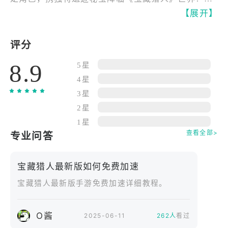
成联动探索任务，即可获得传奇探险家“亚特兰蒂斯后
【展开】
裔”！限时获取联动角色、专属神器及珍稀资源！■联
动期间：7月10日10:00 - 8月5日09:59
评分
◆全球探险家集结，突破800万！◆
8.9
*不包含重复注册用户。
5星
地形×机关×陷阱×遗物=策略∞（无限）。
4星
---你追寻谁的足迹，跨越致命陷阱，揭开千年尘封之
3星
谜？---
2星
OP动画监督：今石洋之，作曲：菅野洋子。 震撼视
1星
效、恢弘乐章与全明星声优阵容，共同演绎波澜壮阔
查看全部>
专业问答
的夺宝传奇！
◆以全3D动态场景展开的深度策略寻宝战！◆
宝藏猎人最新版如何免费加速
跟随不同传奇猎人的视角，体验环环相扣的冒险史
宝藏猎人最新版手游免费加速详细教程。
诗，瞬息万变的战场局势考验你的即时决策！
◆多元职业与遗物技能组合系统◆
“探险家”、“机关大师”、“守护者”等特色职业深度影
O酱
2025-06-11
262人
看过
响战术，自由搭配独特的古代遗物技能，创造属于你