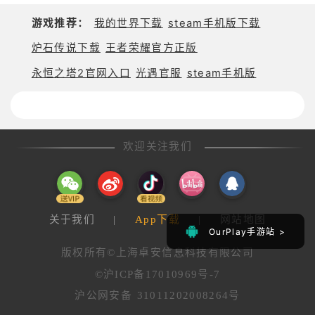
・全语音剧情演绎，沉浸感十足的角色扮演体验！
游戏推荐：
我的世界下载
steam手机版下载
・四人联机合作模式，共享策略博弈与协作破关的成
就感！
炉石传说下载
王者荣耀官方正版
・逼真的3D场景与精细的角色建模，带来身临其境的
永恒之塔2官网入口
光遇官服
steam手机版
寻宝体验！
[推荐给这样的探险家]
・钟爱需要深度思考地形与策略的战术RPG玩家。
・渴望在充满机关谜题与失落文明的幻想世界展开冒
欢迎关注我们
险的人。
・喜欢培养拥有独特职业（如寻宝专家、陷阱解除
者）与遗物技能角色的模拟RPG爱好者。
・乐于观察战场，运用智谋与精心策划的战术击败对
关于我们
|
App下载
|
网站地图
手的谋略家。
OurPlay手游站 >
OurPlay手游站 >
・希望组建专属探险队，与好友联机攻克传奇地下城
版权所有©上海卓安信息科技有限公司
与团队副本的玩家。
©沪ICP备17010969号-7
・想体验由全明星声优演绎的史诗级冒险故事的剧情
沪公网安备 31011202008264号
党。