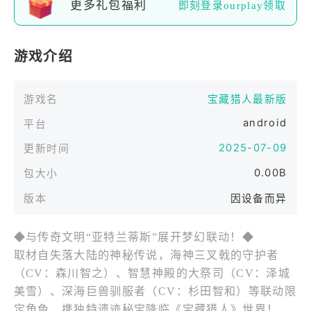
更多礼包福利
即刻登录ourplay领取
游戏介绍
游戏名
宝藏猎人最新版
android
平台
2025-07-09
更新时间
0.00B
包大小
版本
因设备而异
◆与传奇文明“亚特兰蒂斯”展开梦幻联动！◆
取材自失落大陆的神秘传说，海神三叉戟的守护者
（CV：森川智之）、智慧神殿的大祭司（CV：泽城
美雪）、深海巨兽驯服者（CV：杉田智和）等联动限
定角色，携独特遗迹秘宝降临《宝藏猎人》世界！完