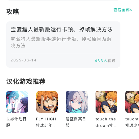
的致胜方程式！
查看全部>
攻略
◆超豪华声优阵容倾情献声◆
花泽香菜 / 神谷浩史 / 悠木碧 / 子安武人 / 水树奈奈
宝藏猎人最新版运行卡顿、掉帧解决方法
/ 小野大辅 / 茅野爱衣 / 福山润 / 早见沙织 / 樱井孝
宏 等（按日文五十音顺）演绎魅力角色，伴随你的探
宝藏猎人最新版手游运行卡顿、掉帧原因及解
决方法
险之旅。
[宝藏猎人最新版是这样的游戏]
2025-06-14
433人
看过
・真正的立体策略冒险！活用高低差、视野遮蔽与机
关互动，智取强敌！
・体验拥有壮丽世界观与深度剧情的战术RPG，与伙
汉化游戏推荐
伴共闯神秘遗迹！
・享受提升角色、解锁新职业、搭配强力遗物技能的
养成与战斗乐趣！
・支持多人协作，集结好友智慧，挑战高难度团队遗
迹探索任务！
世界计划日
FLY HIGH
碧蓝档案日
touch the
touch
服
排球少年日
服
dream排
排球少
・由知名厂商“探秘者游戏”打造的免费在线策略模拟
服
球少年韩服
服
RPG，操作流畅易上手！