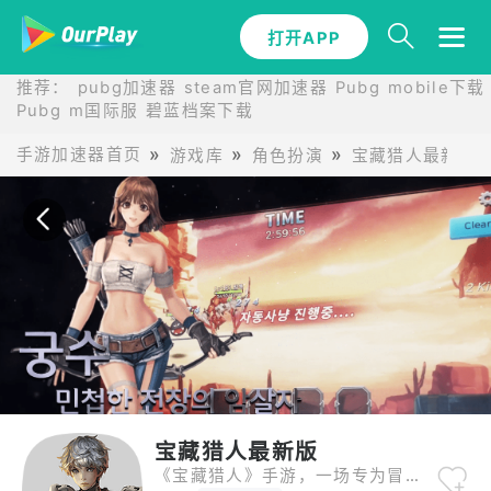
打开APP
打开APP
推荐：
pubg加速器
steam官网加速器
Pubg mobile下载
Pubg m国际服
碧蓝档案下载
手游加速器首页
游戏库
角色扮演
宝藏猎人最新版
宝藏猎人最新版
《宝藏猎人》手游，一场专为冒险家量身打造的寻宝冒险正在等您！游戏采用先进的图形引擎，打造出细腻逼真的游戏画面，让每一位玩家都能沉浸在这片充满机遇的宝藏大陆。独特的寻宝机制结合了策略与操作，您需要巧妙运用各种工具和技能，分析线索，精准定位宝藏所在。海量的宝藏类型和随机生成的关卡地图，确保了每次寻宝之旅都独一无二，充满新鲜感。同时，游戏中丰富的装备收集和升级系统，让您的角色不断成长强大。不仅如此，您还可以参与公会战、竞技场等多种互动玩法，与无数玩家展开激烈角逐。选择《宝藏猎人》，就是选择开启一段充满激情与惊喜的寻宝人生，快来证明您是真正的宝藏猎人吧！