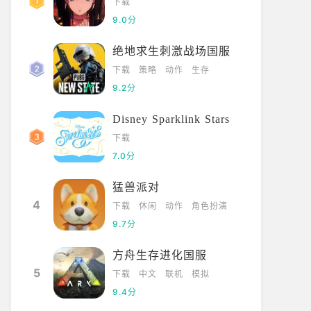
下载
9.0分
绝地求生刺激战场国服
下载
策略
动作
生存
9.2分
Disney Sparklink Stars
下载
7.0分
猛兽派对
4
下载
休闲
动作
角色扮演
9.7分
方舟生存进化国服
5
下载
中文
联机
模拟
9.4分