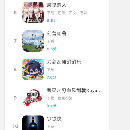
魔鬼恋人
6
下载
恋爱
乙女
冒险
9.8分
幻兽帕鲁
7
下载
9.5分
刀剑乱舞消消乐
8
下载
7.0分
鬼灭之刃血风剑戟Royale国际服
9
下载
角色扮演
9.4分
钢铁侠
10
下载