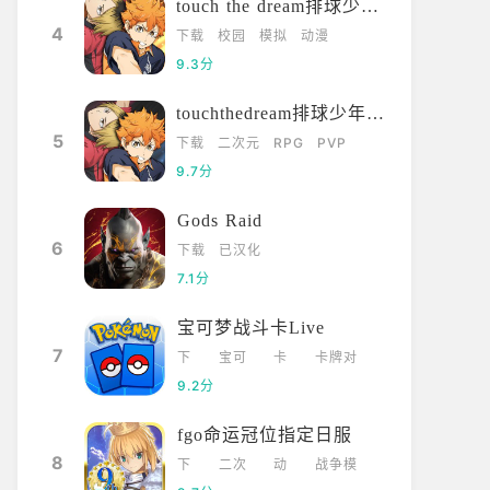
touch the dream排球少年韩服
4
下载
校园
模拟
动漫
9.3分
touchthedream排球少年日服
5
下载
二次元
RPG
PVP
9.7分
Gods Raid
6
下载
已汉化
7.1分
宝可梦战斗卡Live
7
下
宝可
卡
卡牌对
载
梦
牌
战
9.2分
fgo命运冠位指定日服
8
下
二次
动
战争模
载
元
漫
拟