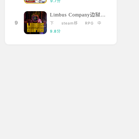
9.7分
Limbus Company边狱巴士
9
下
steam移
RPG
中
载
植
文
9.8分