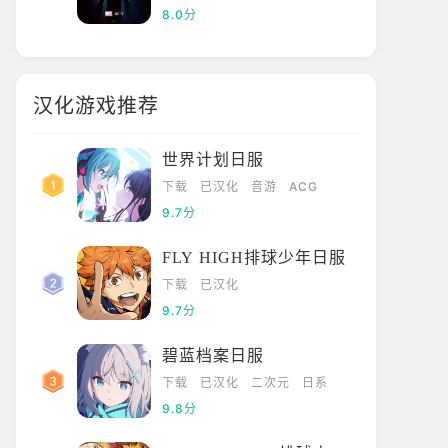
8.0分
汉化游戏推荐
世界计划日服
下载
已汉化
音游
ACG
9.7分
FLY HIGH排球少年日服
下载
已汉化
9.7分
碧蓝档案日服
下载
已汉化
二次元
日系
9.8分