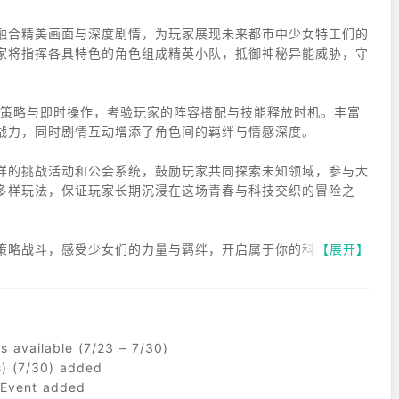
融合精美画面与深度剧情，为玩家展现未来都市中少女特工们的
家将指挥各具特色的角色组成精英小队，抵御神秘异能威胁，守
合策略与即时操作，考验玩家的阵容搭配与技能释放时机。丰富
战力，同时剧情互动增添了角色间的羁绊与情感深度。
样的挑战活动和公会系统，鼓励玩家共同探索未知领域，参与大
多样玩法，保证玩家长期沉浸在这场青春与科技交织的冒险之
策略战斗，感受少女们的力量与羁绊，开启属于你的科幻青春篇
【展开】
s available (7/23 – 7/30)
s) (7/30) added
e Event added