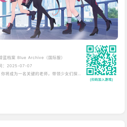
案 Blue Archive（国际服）
：2025-07-07
踏入《蔚蓝档案》的游戏世界，你将成为一名关键的老师，带领少女们探索未知。游戏中的「基沃托斯」充满了神秘色彩，隐藏着许多秘密等待你去揭开。你将与少女们一起，经历各种有趣的事件，从解决校园纠纷，到对抗神秘势力。在这个过程中，你会逐渐了解每个少女的性格和背景，与她们建立深厚的情感纽带。游戏的美术风格清新可爱，角色设计萌趣十足。战斗时，技能特效绚丽多彩，给你带来震撼的视觉体验。快来加入这个充满魅力的游戏世界，与少女们一起书写属于你们的传奇吧。
[扫码加入游戏]