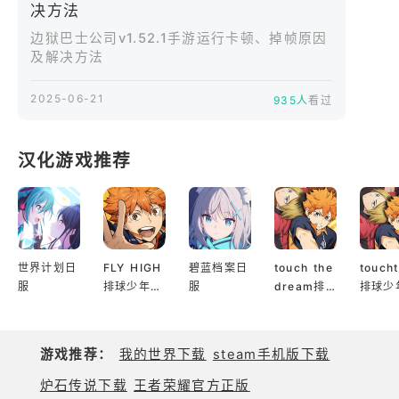
决方法
边狱巴士公司v1.52.1版本新增任务章节、优化界面布
局，并支持更多安卓设备。该版本含免费单人模式与
边狱巴士公司v1.52.1手游运行卡顿、掉帧原因
及解决方法
挑战任务，适合想在移动端体验高强度剧情战斗的玩
家。
2025-06-21
935人
看过
游戏特点：
独特克苏鲁式世界观与压抑美术风格，
汉化游戏推荐
可离线畅玩的高质量策略战斗，
精致Live2D演出与动态配音剧情，
世界计划日
FLY HIGH
碧蓝档案日
touch the
touch
服
排球少年日
服
dream排
排球少
安卓系统全机型适配优化，
服
球少年韩服
服
支持账户备份与跨设备登录，
游戏推荐：
我的世界下载
steam手机版下载
立刻加入这场无尽的边狱旅程，组建你的罪人小队，
炉石传说下载
王者荣耀官方正版