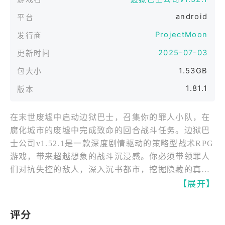
android
平台
ProjectMoon
发行商
2025-07-03
更新时间
1.53GB
包大小
1.81.1
版本
在末世废墟中启动边狱巴士，召集你的罪人小队，在
腐化城市的废墟中完成致命的回合战斗任务。边狱巴
士公司v1.52.1是一款深度剧情驱动的策略型战术RPG
游戏，带来超越想象的战斗沉浸感。你必须带领罪人
们对抗失控的敌人，深入沉书都市，挖掘隐藏的真
相！但请时刻保持冷静，因为敌人将以极端扭曲的形
【展开】
式出现，任何犹豫都可能招致毁灭！
评分
为什么边狱巴士公司如此与众不同？