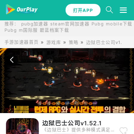
打开APP
打开APP
推荐：
pubg加速器
steam官网加速器
Pubg mobile下载
Pubg m国际服
碧蓝档案下载
手游加速器首页
游戏库
策略
边狱巴士公司v1.52.1
边狱巴士公司v1.52.1
《边狱巴士》提供多种模式满足不同玩家需求，包括“经典闯关”“限时挑战”和“合作副本”。在“合作副本”中，玩家需与好友组队对抗巨型列车车厢，后者拥有高达310生命值和18护甲等级，需通过精准打击与战术配合才能击败 。这种模式设计不仅提升了可玩性，还增强了社交互动性。