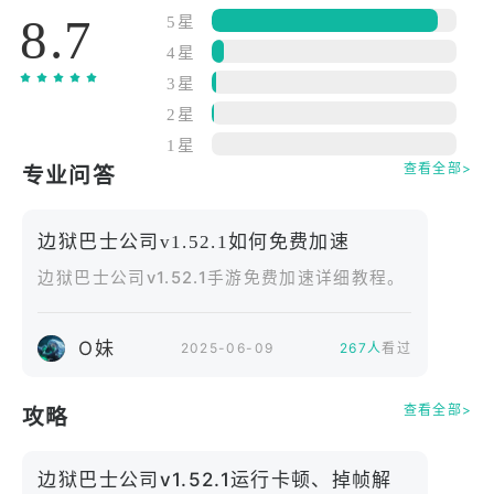
8.7
5星
主线探索模式：在这一模式中，你将穿越多个区域，
4星
完成与角色身份相关的主线任务，揭示他们曾经的罪
3星
与救赎，
2星
1星
战斗连锁系统：独创的链式攻击机制让每一场战斗充
查看全部>
专业问答
满策略变数，利用身份与E.G.O组合来突破极限，
边狱巴士公司v1.52.1如何免费加速
深渊特别任务：特殊剧情事件将在随机节点触发，包
边狱巴士公司v1.52.1手游免费加速详细教程。
括怪物伏击、资源争夺与突发E.G.O暴走，
装备强化养成系统：解锁并升级独特面具技能，强化
O妹
2025-06-09
267人
看过
角色性能，为任务提供稳定输出保障，
查看全部>
攻略
罪人协作支援：在关键战斗中可触发协同攻击动画，
展现专属过场演出，极具视觉冲击力。
边狱巴士公司v1.52.1运行卡顿、掉帧解