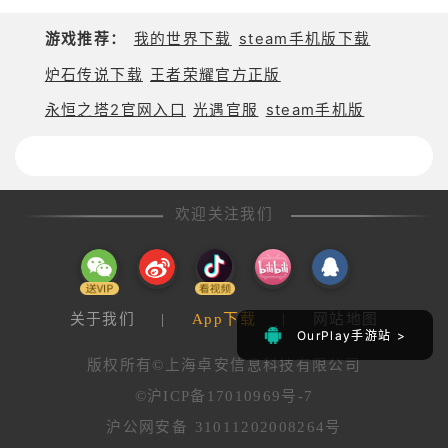
动态天气系统：实时变化的云层分布、雷电干扰，考
游戏推荐：
我的世界下载
steam手机版下载
验复杂环境下的作战能力
炉石传说下载
王者荣耀官方正版
全球实时对战
永恒之塔2官网入口
光遇官服
steam手机版
跨服锦标赛：与来自中、美、俄等 20 + 国家的玩家
同场竞技，冲击全球段位排名
联队对抗赛：创建专属飞行中队，定制队徽与战术体
欢迎关注我们
系，参与每周全球联队联赛
好友实时协作：支持语音指挥，共同完成高难度剧情
关卡与 BOSS 挑战
关于我们
|
App下载
|
网站地图
单人剧情模式
OurPlay手游站 >
OurPlay手游站 >
版权所有©上海卓安信息科技有限公司
横跨二战至未来科技的 5 大章节剧情，还原 100 +
©沪ICP备17010969号-7
经典空战战役
沪公网安备 31011202008264号
30 + 款历史名机与未来概念战机，解锁隐藏机型「星