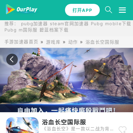
打开APP
打开APP
推荐：
pubg加速器
steam官网加速器
Pubg mobile下载
Pubg m国际服
碧蓝档案下载
手游加速器首页
游戏库
动作
浴血长空国际服
浴血长空国际服
《浴血长空》是一款以二战为背景的3D空战竞技手游，凭借其高度还原的真实历史场景和逼真的战机模型，成为空战爱好者的经典之作。游戏内收录了30余架二战经典战机，如德军“屠夫鸟”Fw190、英军“重战英俊战士”等，玩家可自由改装战机性能，打造专属座驾。操作上支持陀螺仪、虚拟摇杆及手柄等多种方式，流畅度与真实感并存，让玩家仿佛置身战场。此外，游戏提供实时4V4对战、科研系统、装备培养等丰富玩法，结合历史战役任务与PVP竞技，满足不同玩家需求。尽管游戏已停运，但其“二战空战历史还原”与“战机改装自由度”仍被玩家津津乐道，成为经典空战手游的标杆。