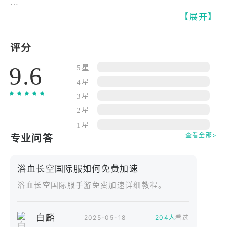
全新战斗模式：ACE 对抗训练
【展开】
专为提升空战技巧设计的 ACE 训练模式，包含两大
核心玩法：
评分
9.6
「领航挑战」：首次飞行作为领队制定战术航线，二
5星
次飞行作为僚机复刻完美轨迹
4星
「100 分 ACE 评估系统」：基于真实空军战术考核
3星
标准，从俯冲角度、射击精度、规避动作等 12 项维
2星
度实时评分
1星
自由切换战机型号与武器配置，测试不同载重下的机
查看全部>
专业问答
动性能，快速掌握各机型战斗特性
浴血长空国际服如何免费加速
战机深度定制系统
浴血长空国际服手游免费加速详细教程。
外观改装：更换机翼涂装、引擎喷口、瞄准镜样式等
20 + 部位组件
白麟
2025-05-18
204人
看过
战术贴纸：数百种国家徽章、战役纪念贴纸，打造独