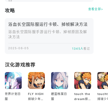
一无二的座驾标识
查看全部>
攻略
性能调校：
空气动力学优化：调整襟翼角度、尾翼配重，适应低
浴血长空国际服运行卡顿、掉帧解决方法
空缠斗 / 高空巡航不同场景
武器系统强化：升级机炮射速、导弹追踪精度、装甲
浴血长空国际服手游运行卡顿、掉帧原因及解
决方法
防护等级
引擎深度改造：涡轮增压压力、燃油混合比精细调
2025-06-05
1345人
看过
节，释放战机极限性能
移动端最真实空战体验
汉化游戏推荐
物理引擎升级：耗时 2000 小时采集真实战机飞行数
据，还原不同海拔的空气阻力变化
环境互动系统：雪地机场的滑行阻力、沙漠战场的热
气流干扰、暴雨中的视野限制
世界计划日
FLY HIGH
碧蓝档案日
touch the
touch
服
排球少年日
服
dream排
排球少
战术任务体系：完成侦察、护航、对地攻击等 20 +
服
球少年韩服
服
类任务，解锁王牌飞行员专属技能