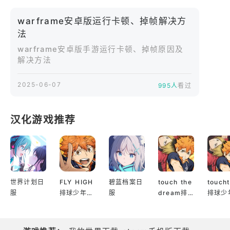
多地淘汰其他玩家。
warframe安卓版运行卡顿、掉帧解决方
✪据点争夺✪ 抢占关键据点，通过占领时间累计分
法
数，策略与火力并重。
✪合作生存✪ 与队友携手，抵御一波又一波外星怪物
warframe安卓版手游运行卡顿、掉帧原因及
解决方法
的进攻，坚持到最后。
✪自定义对战✪ 创建专属房间，设置地图、规则、武
2025-06-07
995人
看过
器限制等，与好友尽情切磋。
=== 更多 ===
√ 超过 20 款独特星际战甲，每款都有专属技能与外
汉化游戏推荐
观，选择你的战斗风格。
√ 支持最多 16 人同场竞技，感受大规模星际对战的
震撼。
√ 与全球玩家实时匹配对战，或邀请好友组队，并肩
作战。
世界计划日
FLY HIGH
碧蓝档案日
touch the
touch
服
排球少年日
服
dream排
排球少
√ 建立自己的星际氏族，与成员共同成长，参与氏族
服
球少年韩服
服
专属活动。
√ 运用战甲技能与特殊道具，如时空停滞、能量护