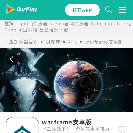
打开APP
打开APP
推荐：
pubg加速器
steam官网加速器
Pubg mobile下载
Pubg m国际服
碧蓝档案下载
手游加速器首页
游戏库
射击
warframe安卓版
warframe安卓版
《星际战甲》手游以未来科技为背景，构建了庞大且自由的太阳系地图，玩家可探索八大行星，参与副本与空战任务。游戏特色鲜明：第三人称射击操作爽快，弓箭蓄力与未来枪械特效惊艳；战甲技能多样，如圣装磁力的冰冻控制、暗影刺客的隐身突袭，搭配副武器苦无、赤毒努克微波等，实现战术组合。多人模式下，团队协作与对战策略并重，考验玩家操作与意识。游戏内设有丰富活动，如限时披风获取、节日主题更新，增强互动性。无论是追求极致输出的“烈焰战神”，还是擅长生存的“夜灵”，都能在战斗中找到乐趣。星际战甲，让你在宇宙中书写属于自己的传奇！