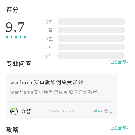
=== 特色 ===
评分
√ 超 50 款未来风格武器，从镭射步枪、电磁狙击
9.7
枪，到能量剑、量子斧，应有尽有。
5星
√ 逼真 3D 画面与炫酷技能特效，打造沉浸式星际体
4星
验。
3星
√ 多样化星际地图，包括废弃空间站、熔岩星球、冰
2星
雪堡垒等，满足不同战术需求。
1星
√ 操作简便，精准流畅的虚拟摇杆与按键设计，轻松
查看全部>
专业问答
掌控战局。
√ 支持离线游玩，随时随地开启星际冒险，无需网络
warframe安卓版如何免费加速
也能畅玩。
warframe安卓版手游免费加速详细教程。
√ 针对各类安卓设备深度优化，即使配置一般也能稳
定运行。
=== 模式 ===
O酱
2025-05-20
284人
看过
✪团队歼灭战✪ 两大阵营激烈对抗，看哪队能率先消
灭对手，赢得胜利。
查看全部>
攻略
✪自由混战✪ 各自为战，在枪林弹雨中生存，尽可能