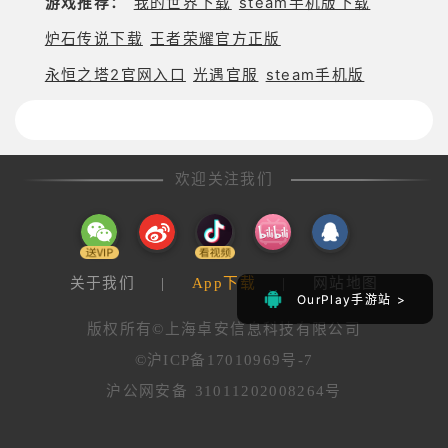
游戏推荐：
我的世界下载
steam手机版下载
盾，让战斗策略千变万化。
√ 参与排位赛，提升段位，展示你的实力，登上荣耀
炉石传说下载
王者荣耀官方正版
排行榜。
永恒之塔2官网入口
光遇官服
steam手机版
√ 与好友互动，完成合作任务，解锁丰厚奖励。
√ 简洁直观的操作界面，轻松上手，快速投入战斗。
√ 持续更新内容，新战甲、武器、地图与活动不断推
出。
欢迎关注我们
=== 支持 ===
你能轻松下载并畅玩此游戏，请注意，游戏内提供购
买虚拟物品的选项，可能还会包含第三方广告，点击
广告可能会跳转至第三方网站。
关于我们
|
App下载
|
网站地图
这款游戏是极具竞争力的 TPS 射击游戏，拥有直观
OurPlay手游站 >
OurPlay手游站 >
的操作、精美的 3D 画面与刺激的玩法。扮演天诺战
版权所有©上海卓安信息科技有限公司
士，驾驭超能战甲，在星际战场中展现你的射击与战
©沪ICP备17010969号-7
斗技巧。
沪公网安备 31011202008264号
今年最棒的 3D 第三人称射击手游体验，让你沉浸在
warframe 安卓版的星际世界中！