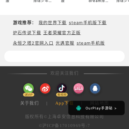
服
排球少年日
服
dream排
排球少
服
球少年韩服
服
游戏推荐：
我的世界下载
steam手机版下载
炉石传说下载
王者荣耀官方正版
永恒之塔2官网入口
光遇官服
steam手机版
欢迎关注我们
关于我们
|
App下载
|
网站地图
OurPlay手游站 >
OurPlay手游站 >
版权所有©上海卓安信息科技有限公司
©沪ICP备17010969号-7