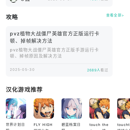
多模式竞技体验。
查看全部>
攻略
单人挑战、剧情关卡与多人实时对战全面开放。
在紧张刺激的对局中不断提升排名，证明你的策略实
pvz植物大战僵尸英雄官方正版运行卡
力。
顿、掉帧解决方法
pvz植物大战僵尸英雄官方正版手游运行卡
经典IP全新演绎。
顿、掉帧原因及解决方法
延续幽默风格与标志性角色设计，同时融入更深度的
策略玩法。
2025-05-30
2689人
看过
在轻松欢乐的氛围中，体验一场真正烧脑又畅快的英
雄对决。
汉化游戏推荐
世界计划日
FLY HIGH
碧蓝档案日
touch the
touch