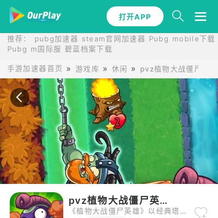
打开APP
打开APP
推荐：
pubg加速器
steam官网加速器
Pubg mobile下载
Pubg m国际服
碧蓝档案下载
手游加速器首页
游戏库
休闲
pvz植物大战僵尸英
pvz植物大战僵尸英雄官方正版
《植物大战僵尸英雄》以经典塔防玩法为根基，创新引入卡牌收集与策略组合系统。玩家可解锁20个独特植物与僵尸英雄，如精准狙击的绿影侠、智慧入侵的超尸等，每个角色拥有专属技能，助你定义战场策略。游戏通过融合三棵植物获取高阶英雄，搭配40张卡组形成无懈可击的战术体系。无论是新手还是老玩家，都能在多变的战斗场景中体验策略深度，感受“智者的战场”魅力。