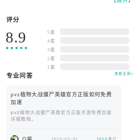
【展开】
你将选择阵营，组建专属卡组，在充满变数的战场上
展开智慧与策略的较量。
评分
面对不断进化的僵尸军团与强力植物英雄，每一回合
8.9
的决策都至关重要。
5星
4星
【游戏特色】
3星
英雄对战策略升级。
2星
数十位植物英雄与僵尸英雄登场，每位英雄都拥有专
1星
属技能与战术风格。
查看全部>
专业问答
合理搭配卡牌与英雄能力，才能在对局中掌控节奏，
扭转战局。
pvz植物大战僵尸英雄官方正版如何免费
加速
丰富卡牌构筑体系。
pvz植物大战僵尸英雄官方正版手游免费加速
植物与僵尸卡牌类型多样，攻击、防御、增益与连锁
详细教程。
效果环环相扣。
通过不断收集与强化卡牌，打造独一无二的战术流
派，应对不同对手。
O酱
2025-05-31
165人
看过