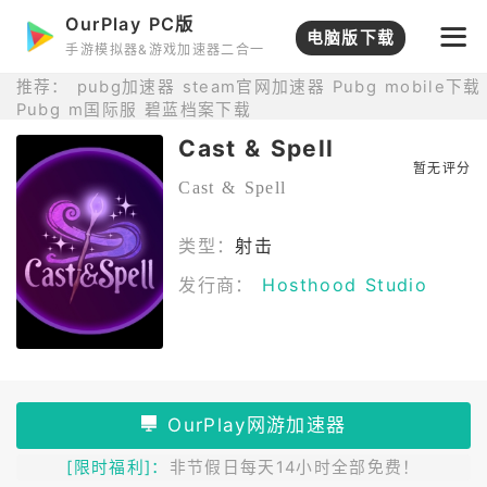
OurPlay PC版
打开APP
电脑版下载
手游模拟器&游戏加速器二合一
推荐：
pubg加速器
steam官网加速器
Pubg mobile下载
Pubg m国际服
碧蓝档案下载
Cast & Spell
暂无评分
Cast & Spell
类型：
射击
发行商：
Hosthood Studio
[限时福利]：
非节假日每天14小时全部免费！