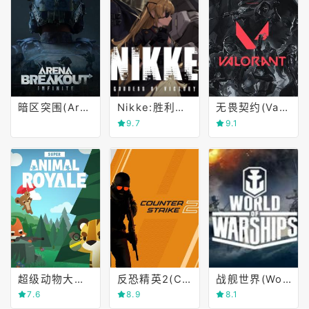
暗区突围(Arena Breakout)
Nikke:胜利女神(GODDESS OF VICTORY)
无畏契约(Valorant)
9.7
9.1
超级动物大逃杀(Super Animal Royale)
反恐精英2(CS 2)
战舰世界(World of Warships)
7.6
8.9
8.1