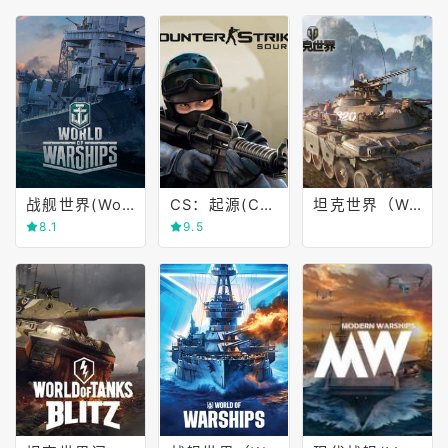
战舰世界(World of Warships)
CS：起源(Counter-Strike： Source)
坦克世界（World of Tanks）
8.1
9.5