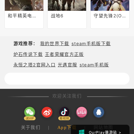
和平精英电脑版
战地6
守望先锋2(Overwatch 2)
游戏推荐：
我的世界下载
steam手机版下载
炉石传说下载
王者荣耀官方正版
永恒之塔2官网入口
光遇官服
steam手机版
欢迎关注我们
关于我们
|
App下载
|
网站地图
OurPlay手游站 >
OurPlay端游站 >