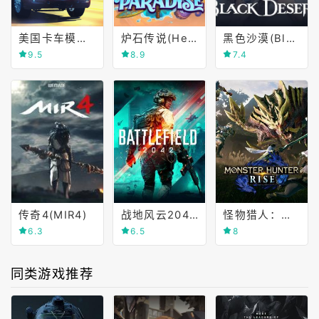
美国卡车模拟(American Truck Simulator)
炉石传说(Hearthstone)
黑色沙漠(Black Desert Online)
9.5
8.9
7.4
传奇4(MIR4)
战地风云2042(Battlefield 2042)
怪物猎人：崛起(Monster Hunter Rise)
6.3
6.5
8
同类游戏推荐