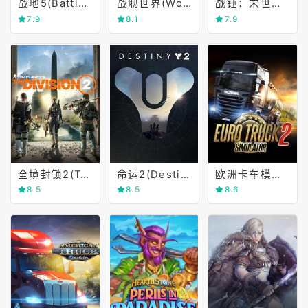
战地5(Battlefield Ⅴ)
战舰世界(World of Warships)
战锤：末世鼠疫2(Warhammer)
7.9
8.1
7.9
全境封锁2(Tom Clancy's The Division 2)
命运2(Destiny 2)
欧洲卡车模拟2(Euro Truck Simulator 2)
8.5
8.5
8.6