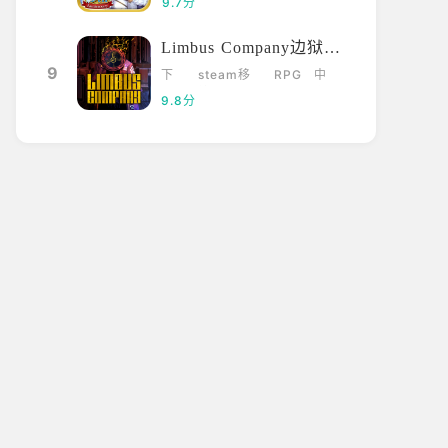
9.7分
Limbus Company边狱巴士
9
下
steam移
RPG
中
载
植
文
9.8分