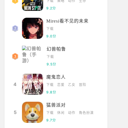
下载
策略
动作
生存
9.2分
Miresi看不见的未来
下载
9.0分
幻兽帕鲁
下载
9.5分
魔鬼恋人
4
下载
恋爱
乙女
冒险
9.8分
猛兽派对
5
下载
休闲
动作
角色扮演
9.7分