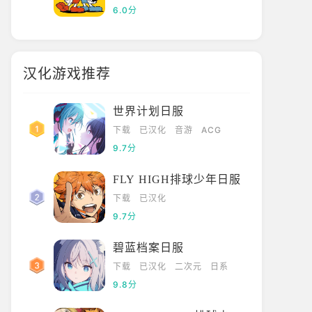
6.0分
汉化游戏推荐
世界计划日服
下载
已汉化
音游
ACG
9.7分
FLY HIGH排球少年日服
下载
已汉化
9.7分
碧蓝档案日服
下载
已汉化
二次元
日系
9.8分