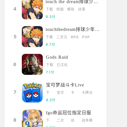
touch the dream排球少年韩服
4
下载
校园
模拟
动漫
9.3分
touchthedream排球少年日服
5
下载
二次元
RPG
PVP
9.7分
Gods Raid
6
下载
已汉化
7.1分
宝可梦战斗卡Live
7
下
宝可
卡
卡牌对
载
梦
牌
战
9.2分
fgo命运冠位指定日服
8
下
二次
动
战争模
载
元
漫
拟