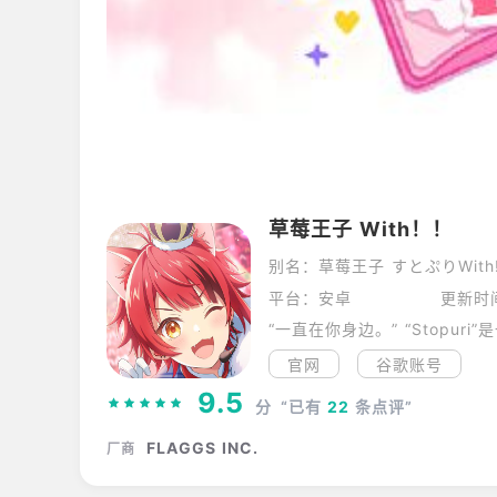
草莓王子 With！！
别名：草莓王子 すとぷりWith!
平台：安卓
更新时间
官网
谷歌账号
9.5
分
“已有
22
条点评”
FLAGGS INC.
厂商