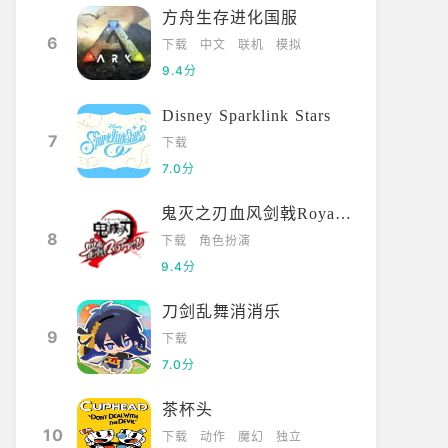
方舟生存进化国服
6
下载
中文
联机
模拟
9.4分
Disney Sparklink Stars
7
下载
7.0分
鬼灭之刃血风剑戟Royale国际服
8
下载
角色扮演
9.4分
刀剑乱舞消消乐
9
下载
7.0分
茶杯头
10
下载
动作
魔幻
独立