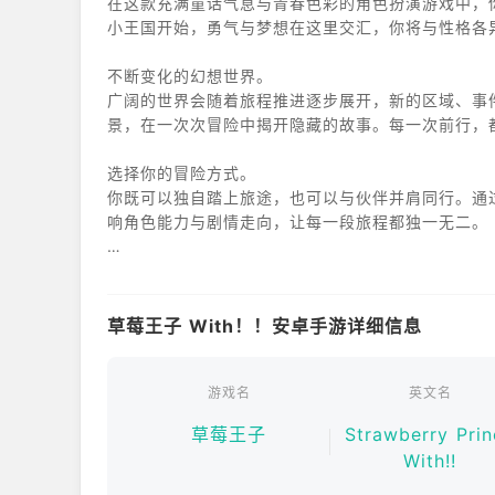
在这款充满童话气息与青春色彩的角色扮演游戏中，
小王国开始，勇气与梦想在这里交汇，你将与性格各
不断变化的幻想世界。
广阔的世界会随着旅程推进逐步展开，新的区域、事
景，在一次次冒险中揭开隐藏的故事。每一次前行，
选择你的冒险方式。
你既可以独自踏上旅途，也可以与伙伴并肩同行。通
响角色能力与剧情走向，让每一段旅程都独一无二。
草莓王子特色。
多样的角色养成系统，解锁不同风格的技能与表现方
风与轻快音乐，营造出治愈又充满希望的氛围。
草莓王子 With！！安卓手游详细信息
在《草莓王子》中，冒险不仅是战斗，更是关于梦想
界中绽放光芒。
游戏名
英文名
草莓王子
Strawberry Prin
With!!