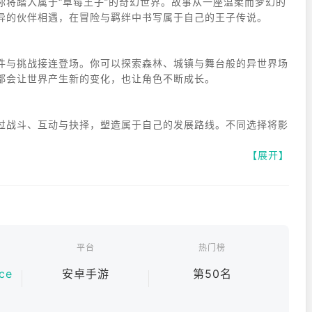
你将踏入属于“草莓王子”的奇幻世界。故事从一座温柔而梦幻的
异的伙伴相遇，在冒险与羁绊中书写属于自己的王子传说。
件与挑战接连登场。你可以探索森林、城镇与舞台般的异世界场
都会让世界产生新的变化，也让角色不断成长。
过战斗、互动与抉择，塑造属于自己的发展路线。不同选择将影
【展开】
式。收集装备与道具，打造契合个性的成长方向。温暖明亮的画
、友情与自我成长的旅程。勇敢前行，让属于你的故事在这个世
平台
热门榜
ce
安卓手游
第50名