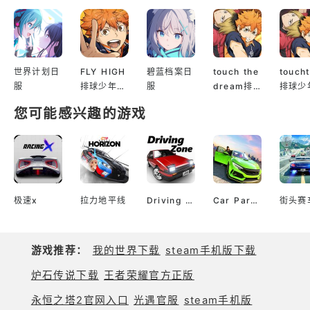
世界计划日
FLY HIGH
碧蓝档案日
touch the
touch
服
排球少年日
服
dream排
排球少
服
球少年韩服
服
您可能感兴趣的游戏
极速x
拉力地平线
Driving Zone Japan驾驶区日本
Car Parking汽车停车处
街头赛
游戏推荐：
我的世界下载
steam手机版下载
炉石传说下载
王者荣耀官方正版
永恒之塔2官网入口
光遇官服
steam手机版