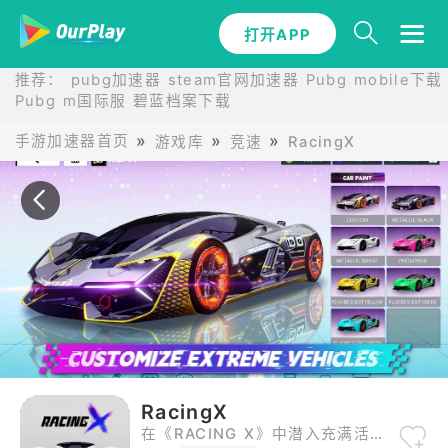
打开APP
打开APP
推荐：
pubg加速器
steam官网加速器
Pubg mobile下载
Pubg m国际服
碧蓝档案下载
手游加速器首页
游戏库
竞速
RacingX
RacingX
在《RACING X》中潜入充满活力的开放世界，在那里，一系列顶级豪华车和下一代图形等待着您，点燃速度和激情的快感。众多标志性赛道任您使用，准备好在车轮上征服世界。通过排名天梯比赛和扣人心弦的定时事件，开拓你的传奇地位 - 赛道传奇就在你的指尖！