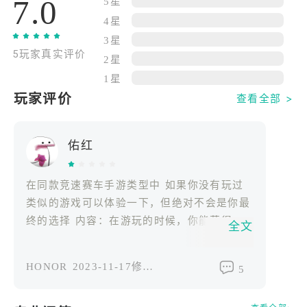
7.0
入原始玛雅遗址，或潜入外星人基地。将每场比赛变
5星
成轰动一时的电影体验！
4星
3星
5玩家真实评价
各种赛车模式
2星
以单人模式踏上旅程，以自己的节奏解锁大型超级跑
1星
车。或者，潜入在线多人活动，您将与来自全球各个
玩家评价
查看全部 >
角落的多达 11 位玩家对决，证明您作为真正赛车传
奇的勇气。
佑红
享受多样化的社交活动
派对永不止步！加入俱乐部，成为我们庞大的俱乐部
在同款竞速赛车手游类型中 如果你没有玩过
场景中社交盛会的一部分。与全球汽车爱好者分享 20
类似的游戏可以体验一下，但绝对不会是你最
多种豪华汽车的奇观。跳舞，社交，并就你们对赛车
终的选择 内容：在游玩的时候，你能获得的
全文
的共同热爱进行热情讨论。
车辆还是挺多的，跑赛道获得足够的星，解锁
后面的赛道。 画质手感：不如很早年前15年
HONOR
2023-11-17修改过
5
到19年极品飞车出的手游