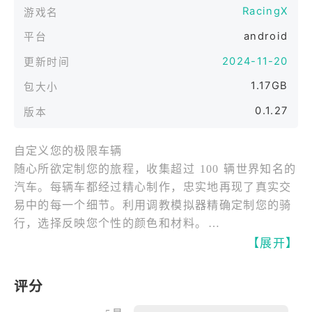
RacingX
游戏名
android
平台
2024-11-20
更新时间
1.17GB
包大小
0.1.27
版本
自定义您的极限车辆
随心所欲定制您的旅程，收集超过 100 辆世界知名的
汽车。每辆车都经过精心制作，忠实地再现了真实交
易中的每一个细节。利用调教模拟器精确定制您的骑
行，选择反映您个性的颜色和材料。
【展开】
视觉和令人惊叹的赛道
受标志性地标的启发，探索 80 条轨道上令人惊叹的
评分
真实世界和奇幻地点。飞驰穿过好莱坞环球影城，深