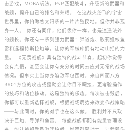
击游戏，MOBA玩法，PvP匹配战斗，升级新的武器和
战舰，提升自己的排名和荣耀。 在这战火纷飞的宇宙
世界里，你俯瞰着太阳系的一片片殖民地。但你并非孤
身一人。 你还有同伴，他们像你一样，也是逍遥法外
的舰长。你还有一系列强力武器：弹道炮、歌莉娅核鱼
雷和远程特斯拉炮等，让你的军械库拥有地动山摇的力
量。 《无畏战舰》具有独特的战斗节奏，起初你觉得
会有点慢，甚至会让你有充分的时间去应对无常的战场
情况。但事实上当你身陷敌军包围时，来自四面八方
360°方位的攻击或援助会让你目不暇接，更考验操作
的技巧和站位移动，这是独特的乐趣。每次被击毁后，
你都可以重新选择战舰，根据战场局势来改变作战策略
——与此同时，你的对手也在这么做。 胜利并不只取
决于巨炮、导弹和鱼雷。 每艘战舰都配有能量管理设
备，能让战舰乘员激活护盾，增强引擎动力，让武器伤