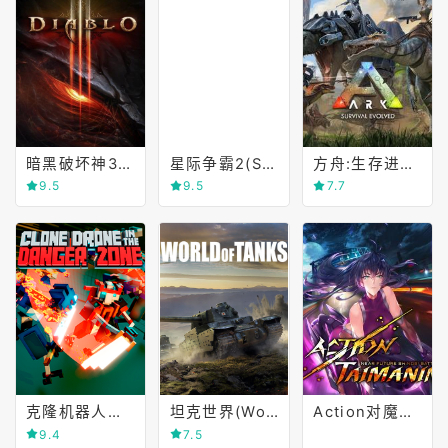
暗黑破坏神3(DIABLO3)
星际争霸2(StarCraft II)
方舟:生存进化(Ark Survival and Evolution)
9.5
9.5
7.7
克隆机器人角斗场(Clone Drone in the Danger Zone)
坦克世界(World of Tanks)
Action对魔忍(Action Taimanin)
9.4
7.5