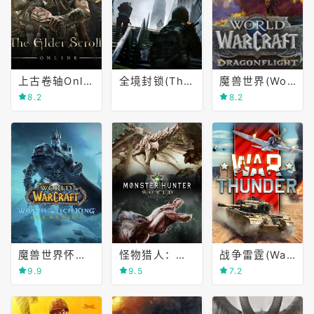
上古卷轴Online(The Elder Scrolls Online)
全境封锁(The Division)
魔兽世界(World of Warcraft)
8.2
8.2
魔兽世界怀旧服(World of Warcraft Classic)
怪物猎人：世界(MONSTER HUNTER WORLD)
战争雷霆(War Thunder)
9.9
9.5
7.2