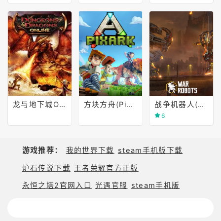
龙与地下城OnLine(Dungeons & Dragons Online)
方块方舟(PixARK)
战争机器人(Gears of War)
6
游戏推荐：
我的世界下载
steam手机版下载
炉石传说下载
王者荣耀官方正版
永恒之塔2官网入口
光遇官服
steam手机版