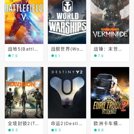
战地5(Battlefield Ⅴ)
战舰世界(World of Warships)
战锤：末世鼠疫2(Warhammer)
7.9
8.1
7.9
全境封锁2(Tom Clancy's The Division 2)
命运2(Destiny 2)
欧洲卡车模拟2(Euro Truck Simulator 2)
8.5
8.5
8.6