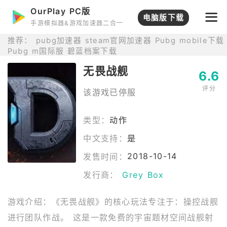
OurPlay PC版
打开APP
电脑版下载
手游模拟器&游戏加速器二合一
推荐：
pubg加速器
steam官网加速器
Pubg mobile下载
Pubg m国际服
碧蓝档案下载
无畏战舰
6.6
评分
该游戏已停服
类型：
动作
中文支持：
是
2018-10-14
发售时间：
发行商：
Grey Box
游戏介绍：《无畏战舰》的核心玩法专注于：操控战舰
进行团队作战。 这是一款免费的宇宙题材空间战舰射