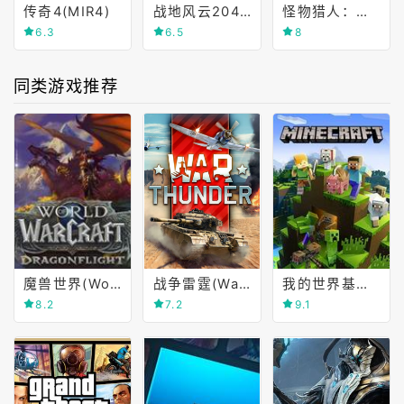
传奇4(MIR4)
战地风云2042(Battlefield 2042)
怪物猎人：崛起(Monster Hunter Rise)
6.3
6.5
8
同类游戏推荐
魔兽世界(World of Warcraft)
战争雷霆(War Thunder)
我的世界基岩版(Minecraft)
8.2
7.2
9.1