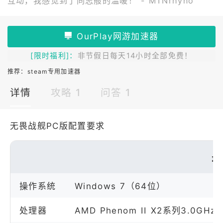
互动，我感觉到了同志般的温暖！ - MTNrhyno
[限时福利]：
非节假日每天14小时全部免费！
推荐：
steam专用加速器
详情
攻略 1
问答 1
无畏战舰PC版配置要求
最
操作系统
Windows 7（64位）
处理器
AMD Phenom II X2系列3.0GHz /