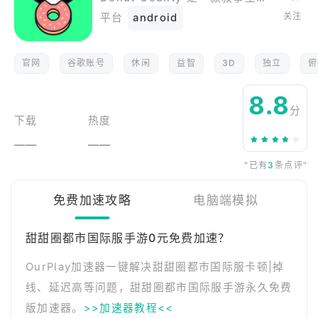
关注
平台
android
官网
谷歌账号
休闲
益智
3D
独立
俯
8.8
分
下载
热度
——
——
"已有
3
条点评"
免费加速攻略
电脑端模拟
甜甜圈都市国际服手游0元免费加速？
OurPlay加速器一键解决甜甜圈都市国际服卡顿|掉
线、延迟高等问题，甜甜圈都市国际服手游永久免费
版加速器。
>>加速器教程<<