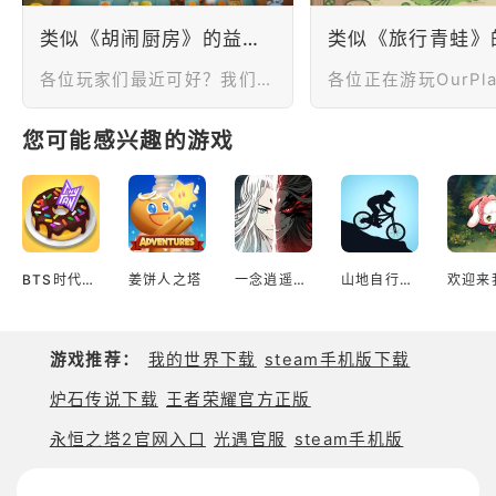
类似《胡闹厨房》的益智类游戏！欢乐又轻松！
各位玩家们最近可好？我们又见面了！这次小编给大家带来的是类似《胡闹厨房》的益智类游戏，让各位玩家在轻松愉快的氛围中享受游戏的乐趣。这些游戏不仅给予您欢乐的体验，还能锻炼您的思维能力和反应速度。无论是在消除游戏中寻找相同颜色的方块，还是在数字游戏中合并数字方块，您都将享受到挑战自我、决策和计算的乐趣。乔布斯曾说过：“设计不仅是外观和感觉。设计是使事物变得有意义的过程。”无论您是想放松一下大脑，还是找到一种有趣的方式来锻炼思维能力，这个游戏单都将为您提供丰富的选择。让我们一起享受这些类似《胡闹厨房》的益智类游戏，让欢乐和轻松充满您的游戏时光！
您可能感兴趣的游戏
BTS时代少年团料理王
姜饼人之塔
一念逍遥国际服
山地自行车Mountain Bike Xtreme
欢迎来
游戏推荐：
我的世界下载
steam手机版下载
炉石传说下载
王者荣耀官方正版
永恒之塔2官网入口
光遇官服
steam手机版