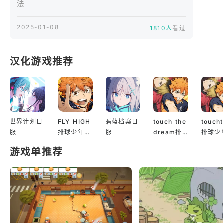
法
2025-01-08
1810人
看过
汉化游戏推荐
世界计划日
FLY HIGH
碧蓝档案日
touch the
touch
服
排球少年日
服
dream排
排球少
服
球少年韩服
服
游戏单推荐