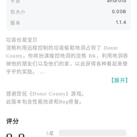
android
平台
0.00B
包大小
1.1.4
版本
垃圾也是宝贝
浣熊利用远程控制的垃圾偷取地洞占领了 Donut
County。你将扮演操控地洞的浣熊 BK，利用地洞吞
掉他的朋友们以及他们的家，以此获得各种看起来傻
乎乎的奖励。
有一天，BK 不小心掉进了自己挖出的一个地洞里，
【展开】
并在里面遇到他最好的朋友 Mira 以及 Donut County
感谢您玩《Donut County》游戏。
的居民们。他们全部被困在距离地面 999 英尺的地底
此版本包含性能改进和Bug修复。
之下，浣熊必须给他们一个解释！
不断变大的地洞
- 探索每个角色的家，注意看每个人的家都有着独特
评分
的环境。
5星
- 移动地洞吞掉他们的东西，地洞会随着每次吞噬变