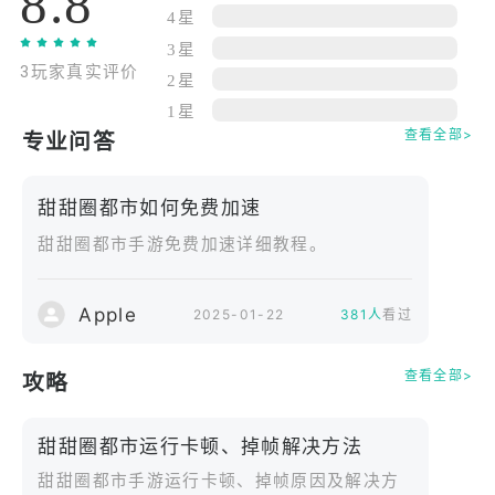
8.8
4星
得越来越大。
3星
- 在地洞中组合各种物体可获得神奇的效果：熬汤、
3玩家真实评价
饲养兔子、发射烟火，等等。
2星
- 将各种东西弹射到地洞外面。你可以通过这种手段
1星
查看全部>
专业问答
来解谜...或单纯地当一个破坏王。
- 吞噬一切。在整个小镇全部消失之前，地洞将一直
存在。
甜甜圈都市如何免费加速
Donut County 是由 What Remains of Edith Finch
甜甜圈都市手游免费加速详细教程。
和 The Unfinished Swan 的设计者 Ben Esposito 创
作。经历六年的独力开发，在消耗掉几十个甜甜圈
（用于研究）以及与一只浣熊发生一场命中注定的邂
Apple
2025-01-22
381人
看过
逅之后，他终于推出了这款游戏。
更新日期
查看全部>
攻略
2021年2月23日
甜甜圈都市运行卡顿、掉帧解决方法
甜甜圈都市手游运行卡顿、掉帧原因及解决方