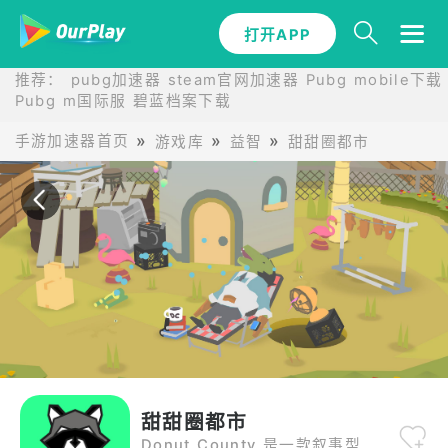
打开APP
打开APP
推荐：
pubg加速器
steam官网加速器
Pubg mobile下载
Pubg m国际服
碧蓝档案下载
手游加速器首页
游戏库
益智
甜甜圈都市
甜甜圈都市
Donut County 是一款叙事型物理解谜游戏。在游戏中，玩家将扮演地上一个不断变大的地洞。让我们一起来认识各种可爱的角色、偷偷拿走他们的垃圾并丢进地洞里。