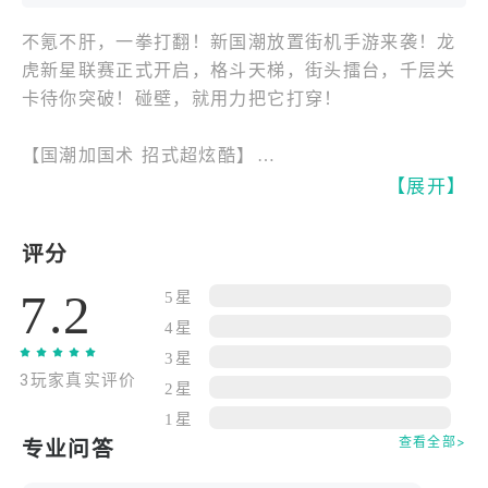
不氪不肝，一拳打翻！新国潮放置街机手游来袭！龙
虎新星联赛正式开启，格斗天梯，街头擂台，千层关
卡待你突破！碰壁，就用力把它打穿！
【国潮加国术 招式超炫酷】
极道武学，超能异术，剧情硬核招式炫酷；放置玩
【展开】
法，街机奥义，强强结合绝对犀利
评分
【挂机练功夫 叶问也发怵】
7.2
挂机练功，微操布阵，神功大成干翻叶问；拒绝烧
5星
脑，以力破巧，不招不架一拳撂倒
4星
3星
3玩家真实评价
【站桩要站马 养成要抽卡】
2星
风林山火，阴雷六系，流派传承各怀绝技；定向招
1星
募，轻松收集，经典角色破壁来袭
查看全部>
专业问答