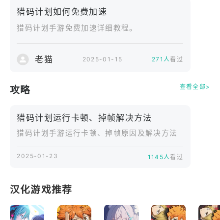
【打人不够狠 练功下副本】
猎码计划如何免费加速
趣味探宝，欧皇竞技，游戏厅内先投一币；龙虎联
猎码计划手游免费加速详细教程。
赛，街头争霸，高手名宿通通打炸
老猫
2025-01-15
271人
看过
查看全部>
攻略
猎码计划运行卡顿、掉帧解决方法
猎码计划手游运行卡顿、掉帧原因及解决方法
2025-01-23
1145人
看过
汉化游戏推荐