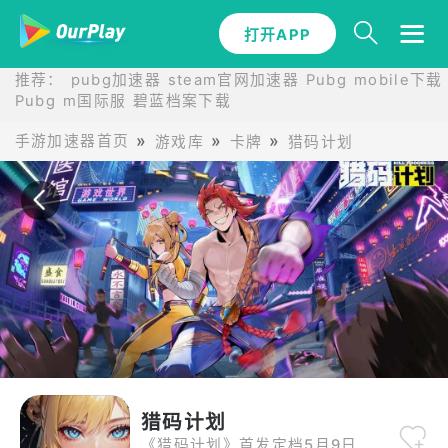
打开APP
打开APP
推荐：
pubg加速器
steam官网加速器
Pubg mobile下载
Pubg m国际服
碧蓝档案下载
手游加速器首页
游戏库
卡牌
猎码计划
猎码计划
《猎码计划》首发定档5月9日！各位武道家们不见不散！