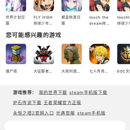
世界计划日
FLY HIGH
碧蓝档案日
touch the
touch
服
排球少年日
服
dream排
排球少
服
球少年韩服
服
您可能感兴趣的游戏
僵尸塔
大征服者2战国时代传奇幕府将军
大周列国志台服
七人传奇光与暗之交战
游戏推荐：
我的世界下载
steam手机版下载
炉石传说下载
王者荣耀官方正版
永恒之塔2官网入口
光遇官服
steam手机版