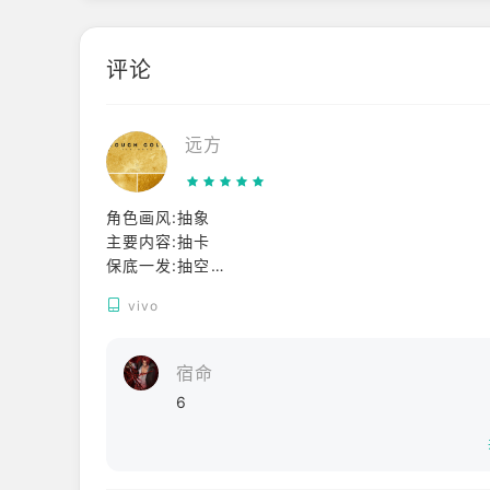
评论
远方
角色画风:抽象
主要内容:抽卡
保底一发:抽空
关闭屏幕:抽搐
vivo
（doge
宿命
6