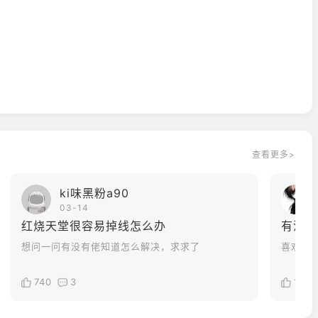
查看更多>
ki味黑粉a90
03-14
红烧天堂很容易掉线怎么办
有没有
想问一问有没有佬知道怎么解决，求求了
喜欢偏
740
3
1101