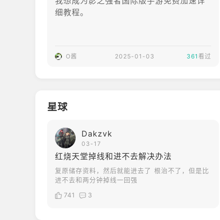
我想成为影之强者国际版手游免费加速详
细教程。
O酱
2025-01-03
361
看过
星球
Dakzvk
03-17
红烧天堂掉线和进不去解决办法
复原储存资料，然后就能进去了 根治不了，但是比
进不去和两分钟掉线一回强
741
3