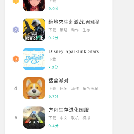
下载
9.0分
绝地求生刺激战场国服
下载
策略
动作
生存
9.2分
Disney Sparklink Stars
下载
7.0分
猛兽派对
4
下载
休闲
动作
角色扮演
9.7分
方舟生存进化国服
5
下载
中文
联机
模拟
9.4分