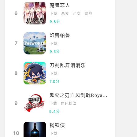
魔鬼恋人
6
下载
恋爱
乙女
冒险
9.8分
幻兽帕鲁
7
下载
9.5分
刀剑乱舞消消乐
8
下载
7.0分
鬼灭之刃血风剑戟Royale国际服
9
下载
角色扮演
9.4分
钢铁侠
10
下载