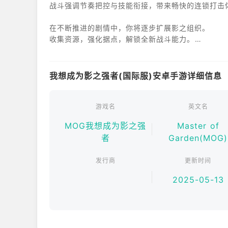
战斗强调节奏把控与技能衔接，带来畅快的连锁打击
在不断推进的剧情中，你将逐步扩展影之组织。
收集资源，强化据点，解锁全新战斗能力。
面对潜藏于世界深处的威胁，必须提前布局。
只有在幕后完成一切，才能让胜利看似理所当然。
我想成为影之强者(国际服)安卓手游详细信息
游戏特色
结合策略指挥与高速战斗的复合玩法。
多角色协同作战，打造专属影之阵容。
游戏名
英文名
通过成长与装备系统，不断强化整体实力。
MOG我想成为影之强
Master of
在黑暗中行动，在关键时刻左右世界走向。
者
Garden(MOG)
发行商
更新时间
2025-05-13