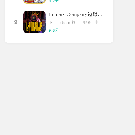
9.7分
Limbus Company边狱巴士
9
下
steam移
RPG
中
载
植
文
9.8分