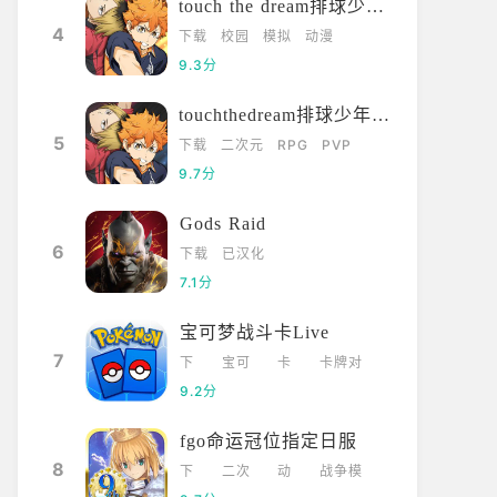
touch the dream排球少年韩服
4
下载
校园
模拟
动漫
9.3分
touchthedream排球少年日服
5
下载
二次元
RPG
PVP
9.7分
Gods Raid
6
下载
已汉化
7.1分
宝可梦战斗卡Live
7
下
宝可
卡
卡牌对
载
梦
牌
战
9.2分
fgo命运冠位指定日服
8
下
二次
动
战争模
载
元
漫
拟