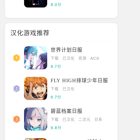
8.0分
汉化游戏推荐
世界计划日服
下载
已汉化
音游
ACG
9.7分
FLY HIGH排球少年日服
下载
已汉化
9.7分
碧蓝档案日服
下载
已汉化
二次元
日系
9.8分