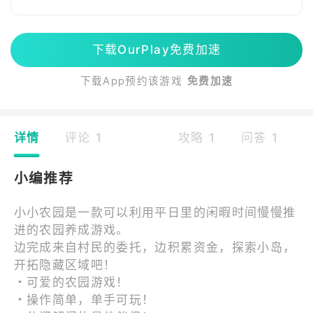
下载OurPlay免费加速
下载App预约该游戏
免费加速
详情
评论 1
攻略 1
问答 1
小编推荐
小小农园是一款可以利用平日里的闲暇时间慢慢推
进的农园养成游戏。
边完成来自村民的委托，边积累资金，探索小岛，
开拓隐藏区域吧！
・可爱的农园游戏！
・操作简单，单手可玩！