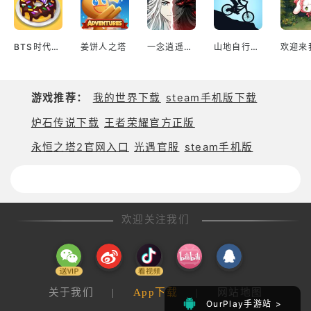
BTS时代少年团料理王
姜饼人之塔
一念逍遥国际服
山地自行车Mountain Bike Xtreme
欢迎来
游戏推荐：
我的世界下载
steam手机版下载
炉石传说下载
王者荣耀官方正版
永恒之塔2官网入口
光遇官服
steam手机版
欢迎关注我们
关于我们
|
App下载
|
网站地图
OurPlay手游站 >
OurPlay手游站 >