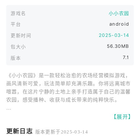
游戏名
小小农园
android
平台
2025-03-14
更新时间
56.30MB
包大小
7.1
版本
《小小农园》是一款轻松治愈的农场经营模拟游戏，
画风清新可爱，玩法简单却充满乐趣。你将远离城市
喧嚣，在这片宁静的土地上亲手打造属于自己的温馨
农园，感受播种、收获与成长带来的纯粹快乐。
经营属于你的梦想农园。
【展开】
从一块小小的土地开始，种植蔬菜、水果与花卉，悉
更新日志
版本更新于2025-03-14
心照料作物成长，按时收获并加工农产品。通过合理