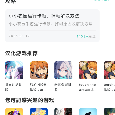
攻略
小小农园运行卡顿、掉帧解决方法
小小农园手游运行卡顿、掉帧原因及解决方法
2025-01-12
1408人
看过
汉化游戏推荐
世界计划日
FLY HIGH
碧蓝档案日
touch the
touch
服
排球少年日
服
dream排
排球少
服
球少年韩服
服
您可能感兴趣的游戏