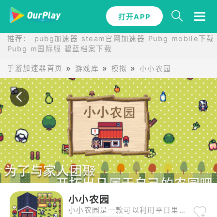
打开APP
打开APP
推荐：
pubg加速器
steam官网加速器
Pubg mobile下载
Pubg m国际服
碧蓝档案下载
手游加速器首页
游戏库
模拟
小小农园
小小农园
小小农园是一款可以利用平日里的闲暇时间慢慢推进的农园养成游戏。 边完成来自村民的委托，边积累资金，探索小岛，开拓隐藏区域吧！ ・可爱的农园游戏！ ・操作简单，单手可玩！ ・休闲解闷的最佳伴侣！