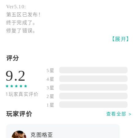
规划农田与建筑布局，不断扩大农园规模，让荒地逐
Ver5.10:
渐变成生机勃勃的田园世界。
第五区已发布！
终于完成了。
轻松玩法，随时畅玩。
修复了错误。
游戏节奏舒缓，不需要复杂操作，也没有紧张对抗。
【展开】
即使离线，农作物也会持续生长，让你随时上线都有
收获。简单点触即可完成播种、浇水与收割，适合任
何时间放松心情。
评分
9.2
5星
丰富内容，乐趣不断。
4星
解锁多种作物、加工设施与装饰物，自由装扮你的农
3星
园风格。完成每日任务与限时活动，获得稀有种子和
1玩家真实评价
特殊奖励，让农园发展更具成就感。
2星
1星
温暖互动，共享田园时光。
玩家评价
查看全部 >
拜访好友的农园，互相帮助照料作物，分享经营心
得。在轻松友好的氛围中交流，感受慢节奏生活的魅
克图格亚
力。小小农园，用简单与温暖，陪你度过每一段悠闲