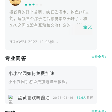
时光。
攒钱真的好辛苦啊，疯狂砍灌木、钓鱼(*꒦ິ⌓
꒦ີ)，解锁三个房子之后感觉索然无味了，和
NPC之间也没有互动和交流什么的，感这个小
全文
小的竖屏世里面，还是只有你一个“人”忙碌穿
梭•᷄ࡇ•᷅
HUAWEI
2022-12-03修改过
查看全部>
专业问答
小小农园如何免费加速
小小农园手游免费加速详细教程。
蛋黄喜欢喝酱油
2025-01-16
336人
看过
查看全部>