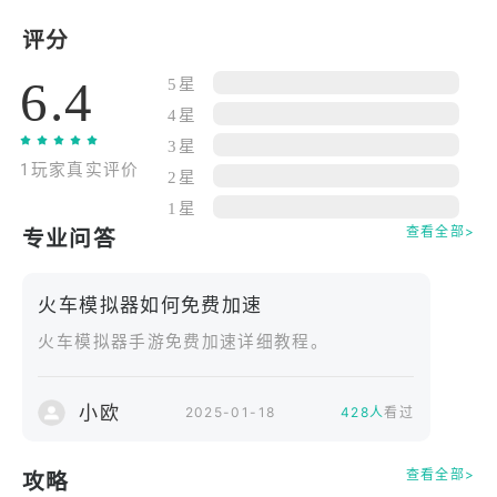
根据您的舒适在这个令人兴奋的火车模拟器免费2018
游戏改变相机视图。铁路环境自给自足。享受拥挤的
评分
车站和现实的铁路轨道。
6.4
5星
火车模拟器免费功能2018年：
4星
- 逼真的模拟器体验
3星
- 令人惊叹的铁轨音效
1玩家真实评价
- 完美的3D图形和环境
2星
- 挑战铁路轨道
1星
查看全部>
专业问答
- 独特的火车解锁
- 多个相机视图
- 易于控制和更改曲目
火车模拟器如何免费加速
- 多个相机视图
火车模拟器手游免费加速详细教程。
- 上瘾的游戏
- 适合所有年龄段
火车模拟器免费2018是完美的火车爱好者，火车爱好
小欧
2025-01-18
428人
看过
者和喜欢玩火车游戏的孩子。
现在免费获得火车模拟器2018！
查看全部>
攻略
更新日期