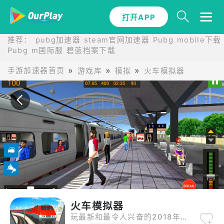
打开APP
打开APP
推荐：
pubg加速器
steam官网加速器
Pubg mobile下载
Pubg m国际服
碧蓝档案下载
手游加速器首页
游戏库
模拟
火车模拟器
火车模拟器
玩最新和最令人兴奋的2018年的游戏 - 2018年免费模拟火车！放开火车刹车，全速前进！驾驶和操作火车，控制火车的路径，接送乘客和赚钱购买更多的火车！