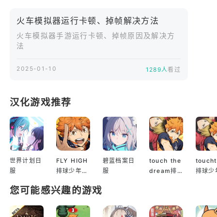
2020年8月10日
火车模拟器运行卡顿、掉帧解决方法
火车模拟器手游运行卡顿、掉帧原因及解决方
法
2025-01-10
1289人
看过
汉化游戏推荐
世界计划日
FLY HIGH
碧蓝档案日
touch the
touch
服
排球少年日
服
dream排
排球少
服
球少年韩服
服
您可能感兴趣的游戏