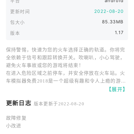
android
平台
2022-08-20
更新时间
85.33MB
包大小
1.17
版本
保持警惕，快速为您的火车选择正确的轨道。你将完
全依赖于信号和跟踪转换开关。吹喇叭，小心驾驶，
避免火车事故或您的游戏将结束！
在进入危险区域之前停车，并安全停放在火车站。火
车模拟器免费2018是一个超级有趣和令人上瘾的游
戏。它有独特的火车，具有挑战性的改变轨道的任
【展开】
务，多个摄像头视图和巨大的火车速度探索！
更新日志
版本更新于2022-08-20
完成任务赚取游戏的钱。你可以花这笔钱购买新的和
更快的列车。火车模拟器免费2018有一个车库，许多
故障修复
令人印象深刻的火车可供选择。每列火车比其他火车
小改进
更快，功率更多！