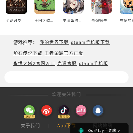
至暗时刻
王国之歌英雄与征服
史莱姆与地下城
最强蜗牛
游戏推荐：
我的世界下载
steam手机版下载
炉石传说下载
王者荣耀官方正版
永恒之塔2官网入口
光遇官服
steam手机版
欢迎关注我们
关于我们
|
App下载
|
网站地图
OurPlay手游站 >
OurPlay手游站 >