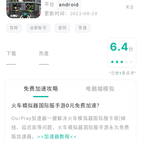
平台
android
关注
更新时间：
2022-08-20
官网
谷歌账号
冒险
竞速
6.4
分
下载
热度
——
——
"已有
1
条点评"
免费加速攻略
电脑端模拟
火车模拟器国际服手游0元免费加速？
OurPlay加速器一键解决火车模拟器国际服卡顿|掉
线、延迟高等问题，火车模拟器国际服手游永久免费
版加速器。
>>加速器教程<<