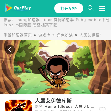
打开APP
打开APP
推荐：
pubg加速器
steam官网加速器
Pubg mobile下载
Pubg m国际服
碧蓝档案下载
手游加速器首页
游戏库
角色扮演
人属艾伊德库斯
人属艾伊德库斯
别名
Homo Idlecus 人属艾伊德库斯