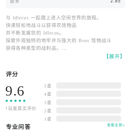
2.85
版本
与 Idlecus 一起踏上进入空闲世界的旅程。
快速轻松地战斗以获得农场物品
并不断发展您的 Idlecus。
探索外观独特的地牢并与强大的 Boss 怪物战斗
获得各种类型的战利品。
密封的传奇物品正在等待他们的新主人。
【展开】
现在加入，认识你的 Homo Idlecus！
让他们闲着。
评分
全面战略MMORPG震撼来袭！集结无数冒险者，探
9.6
索广袤的奇幻大陆《人属艾伊德库斯》！在这里，玩
5星
家将率领强大部队，实时交锋，争夺资源与领地，开
4星
启属于你的王者之路！
3星
1玩家真实评价
2星
◆丰富多样的英雄阵容◆
1星
艾伊德库斯世界汇聚多位风格迥异的英雄，法师、战
查看全部>
专业问答