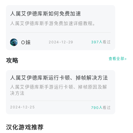
士、刺客应有尽有。每位英雄均拥有独特技能与成长
路线，搭配策略千变万化。配合精美立绘与生动语
人属艾伊德库斯如何免费加速
音，英雄们栩栩如生，战斗激情澎湃！
人属艾伊德库斯手游免费加速详细教程。
◆实时策略对抗◆
支持多人在线实时对战，玩家可根据战局灵活调整战
O妹
2024-12-29
397人
看过
术。组建最强军团，与好友并肩作战，攻城掠地，抢
夺宝藏。联盟合作成为取胜关键，携手征服这片神秘
查看全部>
攻略
大陆！
人属艾伊德库斯运行卡顿、掉帧解决方法
◆建设与发展系统◆
作为领主，你将亲自治理城镇，发展经济，强化防
人属艾伊德库斯手游运行卡顿、掉帧原因及解
决方法
御。升级建筑，研究科技，打造无坚不摧的军队。合
理规划资源配置，助力军团崛起，迈向荣耀巅峰！
2024-12-25
790人
看过
◆壮阔攻城大战◆
大规模攻城战火爆开启，数百名玩家同场竞技。多样
汉化游戏推荐
战场环境，丰富策略玩法，体验群雄逐鹿的激情时