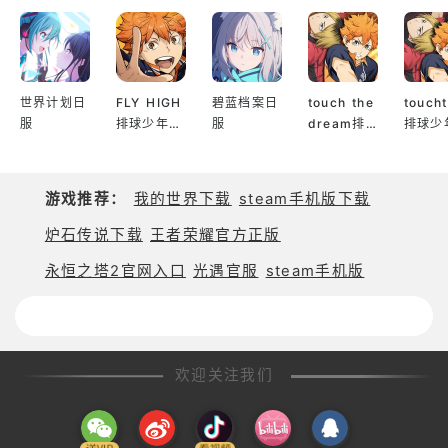
刻。掌控战局，称霸艾伊德库斯大陆！
◆顶级声优倾情献声◆
邀请知名声优加盟，为英雄赋予灵魂。沉浸式音效与
世界计划日
FLY HIGH
碧蓝档案日
touch the
touch
服
排球少年日
服
dream排
排球少
剧情演绎，让你感受前所未有的游戏体验。
服
球少年韩服
服
跨越时空的策略对决，铸就属于你的传奇！立即加入
游戏推荐：
我的世界下载
steam手机版下载
《人属艾伊德库斯》，开启热血征程，书写王者传
奇！
炉石传说下载
王者荣耀官方正版
【支持系统】Android5.0及以上，内存2GB以上，部
永恒之塔2官网入口
光遇官服
steam手机版
分设备兼容性请留意官方公告。
欢迎关注我们