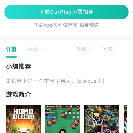
下载OurPlay免费加速
下载App预约该游戏
免费加速
详情
评论 1
攻略 1
问答 1
小编推荐
是世界上第一个空闲型男人，Idlecus人！
游戏简介