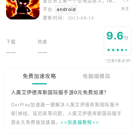
是世界上第一个空闲型男人，Idlecus人！
关注
平台
android
更新时间：
2023-08-10
9.6
分
下载
热度
——
——
"已有
1
条点评"
免费加速攻略
电脑端模拟
人属艾伊德库斯国际服手游0元免费加速？
OurPlay加速器一键解决人属艾伊德库斯国际服卡
顿|掉线、延迟高等问题，人属艾伊德库斯国际服手
游永久免费版加速器。
>>加速器教程<<