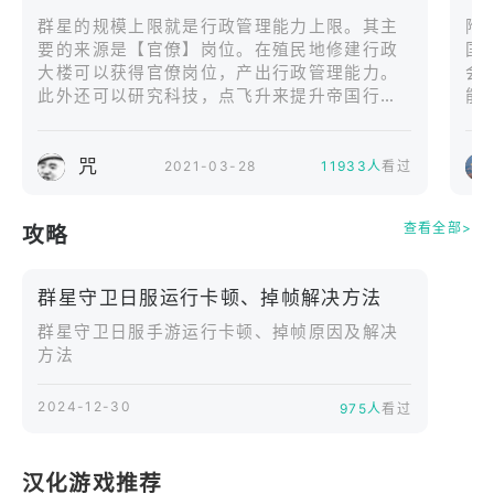
主义者」一派间流传着古老的预言——被宇宙群星所
群星的规模上限就是行政管理能力上限。其主
附
选中的生命「星选者」终有一日会为带来终结。随着
要的来源是【官僚】岗位。在殖民地修建行政
国
「和平主义者」长年在宇宙中进行着探查，终于在遥
大楼可以获得官僚岗位，产出行政管理能力。
会
远的银河系猎户臂中所属太阳系的一颗小小蓝色星球
此外还可以研究科技，点飞升来提升帝国行政
能
上，发现了「星选者」的踪迹。
管理能力。
咒
2021-03-28
11933人
看过
【部分参演声优】
富樫美铃 阿澄佳奈 悠木碧 田中理惠 能登麻美子
查看全部>
攻略
群星守卫日服运行卡顿、掉帧解决方法
群星守卫日服手游运行卡顿、掉帧原因及解决
方法
2024-12-30
975人
看过
汉化游戏推荐