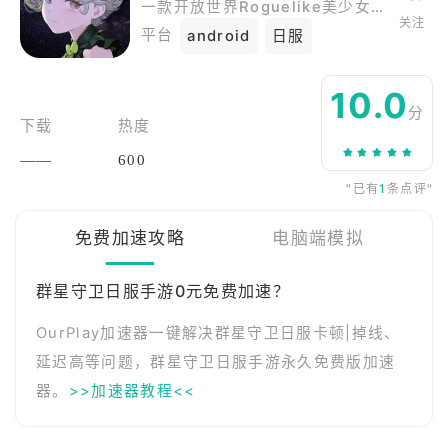
一款开放世界Roguelike美少女RPG
关注
平台
android
日服
10.0
分
下载
热度
——
600
"已有
1
条点评"
免费加速攻略
电脑端模拟
群星守卫日服手游0元免费加速？
OurPlay加速器一键解决群星守卫日服卡顿|掉线、
延迟高等问题，群星守卫日服手游永久免费版加速
器。
>>加速器教程<<