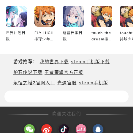
世界计划日
FLY HIGH
碧蓝档案日
touch the
touch
服
排球少年日
服
dream排
排球少
服
球少年韩服
服
游戏推荐：
我的世界下载
steam手机版下载
炉石传说下载
王者荣耀官方正版
永恒之塔2官网入口
光遇官服
steam手机版
欢迎关注我们