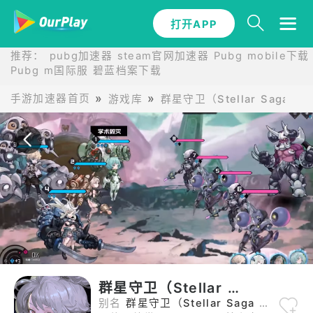
打开APP
打开APP
推荐：
pubg加速器
steam官网加速器
Pubg mobile下载
Pubg m国际服
碧蓝档案下载
手游加速器首页
游戏库
群星守卫（Stellar Saga 日
群星守卫（Stellar Saga 日服）
别名
群星守卫（Stellar Saga 日服） 群星守卫