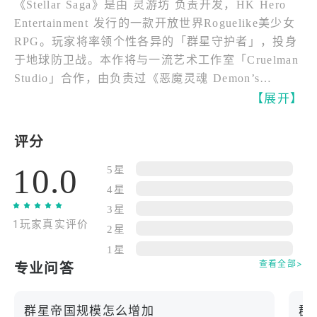
《Stellar Saga》是由 灵游坊 负责开发，HK Hero
Entertainment 发行的一款开放世界Roguelike美少女
RPG。玩家将率领个性各异的「群星守护者」，投身
于地球防卫战。本作将与一流艺术工作室「Cruelman
Studio」合作，由负责过《恶魔灵魂 Demon’s
Souls》《黑暗灵魂 DARK SOULS》等概念美术设
【展开】
计的 Michael Chang 老师担任原画艺术总监职位。以
精致笔触绘制出的100多位美少女角色，将装备各具
评分
特色的机甲作为「群星守护者」在游戏中登场。为了
10.0
展现机甲战斗的魄力和美少女的独特个性，本作采用
5星
「Cruelman Studio」竭尽全力制作的动画并搭配一流
4星
声优为角色配音，致力为玩家带来视听上的享受。
3星
1玩家真实评价
2星
【世界观】
1星
游戏舞台设立于遥远未来的硬核科幻世界。在距地球
查看全部>
专业问答
数百万光年的彼方，高等文明正进行着超过1亿年之久
的「伟大」。在厌倦了，希望取回宇宙和平的「和平
群星帝国规模怎么增加
群