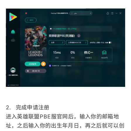
2. 完成申请注册
进入英雄联盟PBE服官网后，输入你的邮箱地
址，之后输入你的出生年月日，再之后就可以创