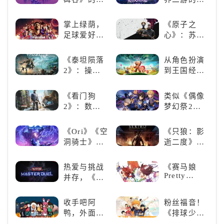
着你！
谜类游戏推
程碑：《原
荐：体验沉
神》
掌上绿荫，
《原子之
浸式解谜，
足球爱好者
心》：苏联
拾取遗失的
必玩：《实
科幻风下的
碎片
况足球》
游戏盛宴与
《泰坦陨落
从角色扮演
瑕疵
2》：操控
到王国经
泰坦，主宰
营，这款手
未来战场；
游为何能俘
《看门狗
类似《偶像
跑酷突袭，
获玩家心？
2》：数字
梦幻祭2》
改写战斗格
世界的精彩
的二次元音
局！
狂欢
游推荐：完
《Ori》《空
《只狼：影
美还原偶像
洞骑士》
逝二度》：
魅力，共同
《死亡细
一场惊心动
打造最强偶
胞》横向对
魄的忍者之
热爱与挑战
《赛马娘
像团
比，不知道
旅
Pretty
并存，《游
入手那个看
Derby》：
戏王：大师
这里
一场跨次元
决斗》，牌
收手吧阿
粉丝福音！
的竞速之旅
佬都爱玩的
鸭，外面全
《排球少
游戏是啥
是好鹅！！
年!!FLY