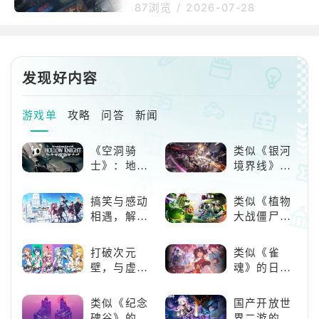
架、底座等3D列印配件。目前各
平台，近期被揭露出现一波利用
装木马程式挖矿
87浏览
/
2026-07-28
大通路仍持续缺货，Valve更新S
「ClickFix」社交工程手法发动
teamMachine的出货进度，确
的攻击行动，骇客假冒成热心玩
认AMD最新FSR4.1技术已透过P
家在论坛上回复求助贴文，实则
rotonExperimental上线，并
诱导受害者在电脑上执行恶意Po
发现好内容
werShell指令，暗中植入挖矿木
马程式。资安媒体bleepingcom
puter是透过读者回报得知此波
游戏单
攻略
问答
新闻
攻击，威胁行为者会建立大量随
机帐号，锁定玩家在论坛上发布
《空洞骑
类似《银河
的游戏当机、道具遗失等技术问
士》：地下
境界线》的
题求助贴文进行回复，佯装提
世界的深度
二次元战棋
探索与极致
类手游推
搞笑与感动
类似《植物
冒险
荐：极致策
相遇，解锁
大战僵尸》
略，无限可
多元化角色
的卡牌策略
能
的魅力
游戏，休闲
打破次元
类似《雀
娱乐尽在手
壁，与虚拟
魂》的日系
中！
歌手共同谱
游戏推荐！
写音符物语
好看的ACG
类似《纪念
国产开放世
看板娘们等
碑谷》的解
界二游的里