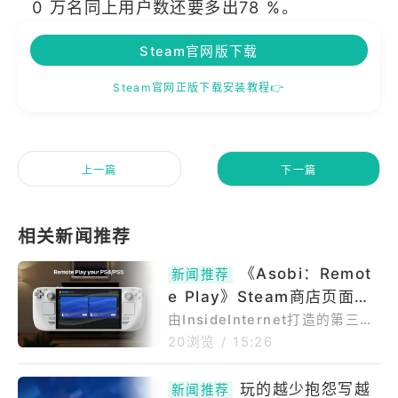
0 万名同上用户数还要多出78 %。
Steam官网版下载
Steam官网正版下载安装教程👉
上一篇
下一篇
《Asobi：Remot
新闻推荐
e Play》Steam商店页面上
线开放测试申请可串流游玩P
由InsideInternet打造的第三方
PS远端游玩App《Asobi：Rem
S5主机游戏
20浏览
/
15:26
otePlay》发表Steam商店页
面，提供透过SteamDeck、Ste
玩的越少抱怨写越
新闻推荐
amMachine，以及其他Linux系