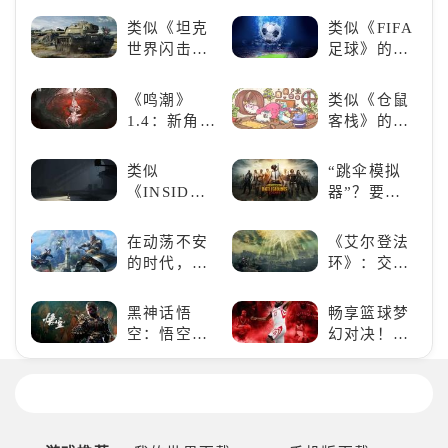
样？
HIGH!!》手
类似《坦克
类似《FIFA
游还原经典
世界闪击
足球》的足
名场面
战》
球类比赛推
（WOTB）
荐！快来赢
《鸣潮》
类似《仓鼠
的军事类游
得世界冠军
1.4：新角
客栈》的萌
戏推荐！快
吧！
色、新剧
宠类游戏推
带上你最心
情，全新冒
荐！快来养
类似
“跳伞模拟
爱的装备出
险体验！
赛博宠物
《INSIDE》
器”？要
发吧！
吧！
的解谜类游
“苟”还是要
戏！快动起
“刚”？
在动荡不安
《艾尔登法
你的小脑筋
的时代，踏
环》：交界
来通关！
入暗影世界
地的史诗传
奇与魂系新
黑神话悟
畅享篮球梦
巅峰
空：悟空携
幻对决！
万钧之力归
《NBA
来，游戏界
2K24梦幻球
的东方巨
队》类似游
兽，引爆全
戏精选
球期待！