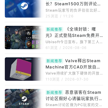
长？Steam1500万则评论研
统平台，让玩家无须连接自家PS
4／PS5主机，也能透过云端串
究玩家好评与负评的差异
Steam玩家写的负评往往比好评
流方式游玩PlayStation游戏的
写得更长，且通常只碰一下游戏
25浏览
/
11:26
方案，现正开放Playtest申请。
就发评论。匈牙利潘诺尼亚大学
相较于过往玩家普遍使用的《Ch
（UniversityofPannonia）研
《全境封锁：曙
iaki》或《Chiaki4Deck》，《
新闻推荐
究团队近期发表一项大规模研
光》正式登陆Steam免费开
究，团队分析超过1,500万则Ste
am英文评论发现，玩家的游玩模
打！支援跨平台连线与进度
Ubisoft今日宣布，旗下第三人
式会影响评论长度与发表时机，
称角色扮演射击游戏《全境封
61浏览
/
2026-08-06
也会反映截然不同的情绪表现。
锁：曙光》正式在PCSteam平台
研究名为《游戏中的情绪：不同
免费推出。《全境封锁：曙光》
Valve释出Steam
玩家参与模式下Steam评论篇幅
新闻推荐
于今年3月底率先登上手机游戏
与情感分析》，在7月23日获Ce
Machine官方CAD开放自制
平台，强调针对手机游戏环境进
llPress旗下Else
行最佳化的操作系统，后来研发
外壳配件 年底前候补有望拿
Valve持续扩大旗下硬体的开放
团队于4月底透过UbisoftConn
性，SteamHardware官方部落
购买资格
110浏览
/
2026-07-30
ect应用程式推出PC版抢先体
格7月29日释出抢手家机Steam
验，如今正式登陆PCSteam平
Machine外壳的3DCAD设计
恶意骇客在Steam
台，希望结合行动装置与PC间的
新闻推荐
档，让玩家与改装爱好者能依照
跨平台游玩与跨平台进度，以扩
讨论区假好心诱骗玩家执行修
精确尺寸设计制作各式客制化配
大市场。Ubisoft指出，《全境
件，包括前面板、替换外壳、支
复指令以「ClickFix」手法暗
Steam讨论区做为PC玩家的交流
封