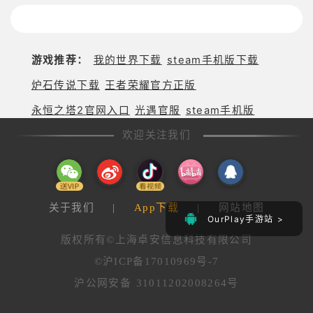
六号M》是
线》
否值得入
的养
手？
成类
游
游戏推荐：
我的世界下载
steam手机版下载
戏！
养成
炉石传说下载
王者荣耀官方正版
你的
梦
永恒之塔2官网入口
光遇官服
steam手机版
想！
欢迎关注我们
关于我们
|
App下载
|
网站地图
OurPlay手游站 >
版权所有©上海卓安信息科技有限公司
©沪ICP备17010969号-7
沪公网安备 31011202008264号