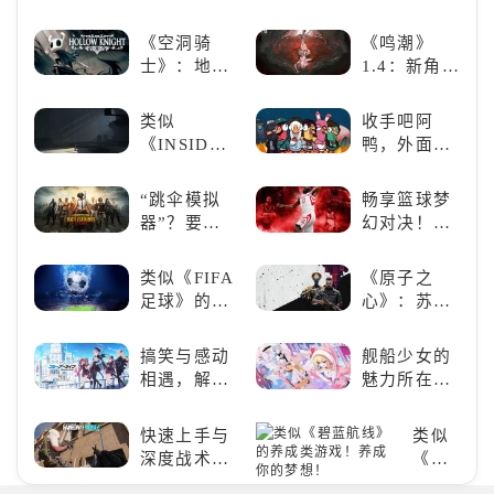
中！
名场面
戏王：大师
地的史诗传
决斗》，牌
奇与魂系新
《空洞骑
《鸣潮》
佬都爱玩的
巅峰
士》：地下
1.4：新角
游戏是啥
世界的深度
色、新剧
样？
探索与极致
情，全新冒
类似
收手吧阿
冒险
险体验！
《INSIDE》
鸭，外面全
的解谜类游
是好鹅！！
戏！快动起
“跳伞模拟
畅享篮球梦
你的小脑筋
器”？要
幻对决！
来通关！
“苟”还是要
《NBA
“刚”？
2K24梦幻球
类似《FIFA
《原子之
队》类似游
足球》的足
心》：苏联
戏精选
球类比赛推
科幻风下的
荐！快来赢
游戏盛宴与
搞笑与感动
舰船少女的
得世界冠军
瑕疵
相遇，解锁
魅力所在：
吧！
多元化角色
《碧蓝航
的魅力
线》
快速上手与
类似
深度战术兼
《碧
备，《彩虹
蓝航