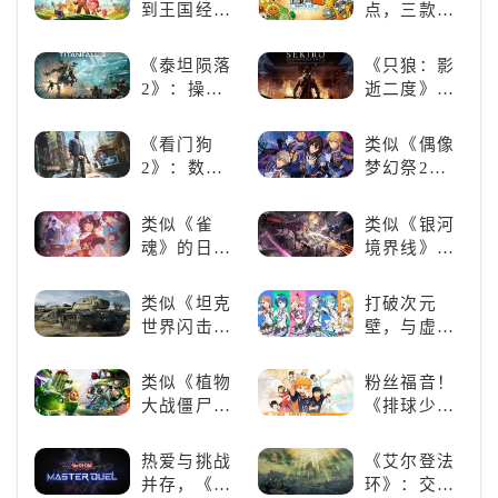
赛博宠物
比，不知道
到王国经
点，三款不
吧！
入手那个看
营，这款手
容错过的塔
这里
游为何能俘
防佳作
《泰坦陨落
《只狼：影
获玩家心？
2》：操控
逝二度》：
泰坦，主宰
一场惊心动
未来战场；
魄的忍者之
《看门狗
类似《偶像
跑酷突袭，
旅
2》：数字
梦幻祭2》
改写战斗格
世界的精彩
的二次元音
局！
狂欢
游推荐：完
类似《雀
类似《银河
美还原偶像
魂》的日系
境界线》的
魅力，共同
游戏推荐！
二次元战棋
打造最强偶
好看的ACG
类手游推
类似《坦克
打破次元
像团
看板娘们等
荐：极致策
世界闪击
壁，与虚拟
着你！
略，无限可
战》
歌手共同谱
能
（WOTB）
写音符物语
类似《植物
粉丝福音！
的军事类游
大战僵尸》
《排球少
戏推荐！快
的卡牌策略
年!!FLY
带上你最心
游戏，休闲
HIGH!!》手
热爱与挑战
《艾尔登法
爱的装备出
娱乐尽在手
游还原经典
并存，《游
环》：交界
发吧！