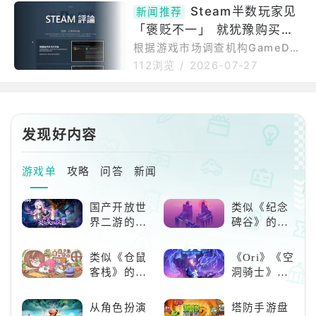
或定价相关的改动，而是更为重
Steam半数玩家见
机帐号，锁定玩家在论坛上发布
新闻推荐
大的变化。Valve刚刚调整了Ste
的游戏当机、道具遗失等技术问
「褒贬不一」 就犹豫购买市
am礼物赠送功能的走向，让每个
题求助贴文进行回复，佯装提
人都能更轻松地为亲友赠送游
调机构揭用户评论对销量影响
根据游戏市场调查机构GameDis
戏。全新的Steam礼物赠送政策
coverCo于7月24日公开的调查
力
112浏览
/
2026-07-27
变更（2026年7月）允许用户通
结果，近半数Steam玩家在看到
过电子邮件跨类型赠送游戏。此
游戏评论降至「褒贬不一」或更
外，Valve还简化了流程，支持
低时，购买意愿会明显下降。显
跨区域赠送和共享愿望单，以便
示除了游戏本身的品质之外，St
发现好内容
长期筛选选择。就此而言，我们
eam商店页面上显示的「评分状
来讨论一下
态标签」本身，正是影响作品销
量的关键因素之一。Steam平台
游戏单
攻略
问答
新闻
允许玩家在购买游戏后撰写评
论。累积达10则以上评价时，根
国产开放世
类似《纪念
据好评率于商店页面显示对应的
界二游的里
碑谷》的解
评价。好评率达70%显示为绿色
程碑：《原
谜类游戏推
的「非常
神》
荐：体验沉
类似《仓鼠
《Ori》《空
浸式解谜，
客栈》的萌
洞骑士》
拾取遗失的
宠类游戏推
《死亡细
碎片
荐！快来养
胞》横向对
从角色扮演
塔防手游盘