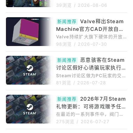
称角色扮演射击游戏《全境封
39浏览
/
2026-08-06
锁：曙光》正式在PCSteam平台
免费推出。《全境封锁：曙光》
Valve释出Steam
新闻推荐
于今年3月底率先登上手机游戏
Machine官方CAD开放自制
平台，强调针对手机游戏环境进
行最佳化的操作系统，后来研发
外壳配件 年底前候补有望拿
Valve持续扩大旗下硬体的开放
团队于4月底透过UbisoftConn
性，SteamHardware官方部落
购买资格
98浏览
/
2026-07-30
ect应用程式推出PC版抢先体
格7月29日释出抢手家机Steam
验，如今正式登陆PCSteam平
Machine外壳的3DCAD设计
恶意骇客在Steam
台，希望结合行动装置与PC间的
新闻推荐
档，让玩家与改装爱好者能依照
跨平台游玩与跨平台进度，以扩
讨论区假好心诱骗玩家执行修
精确尺寸设计制作各式客制化配
大市场。Ubisoft指出，《全境
件，包括前面板、替换外壳、支
复指令以「ClickFix」手法暗
Steam讨论区做为PC玩家的交流
封
架、底座等3D列印配件。目前各
平台，近期被揭露出现一波利用
装木马程式挖矿
81浏览
/
2026-07-28
大通路仍持续缺货，Valve更新S
「ClickFix」社交工程手法发动
teamMachine的出货进度，确
的攻击行动，骇客假冒成热心玩
2026年7月Steam
认AMD最新FSR4.1技术已透过P
新闻推荐
家在论坛上回复求助贴文，实则
rotonExperimental上线，并
礼物更新：可将游戏赠予任何
诱导受害者在电脑上执行恶意Po
werShell指令，暗中植入挖矿木
人
在最近的一系列事件中，阀门刚
马程式。资安媒体bleepingcom
刚发布了2026年Steam最大的
275浏览
/
2026-07-27
puter是透过读者回报得知此波
一次更新之一。这并非任何界面
攻击，威胁行为者会建立大量随