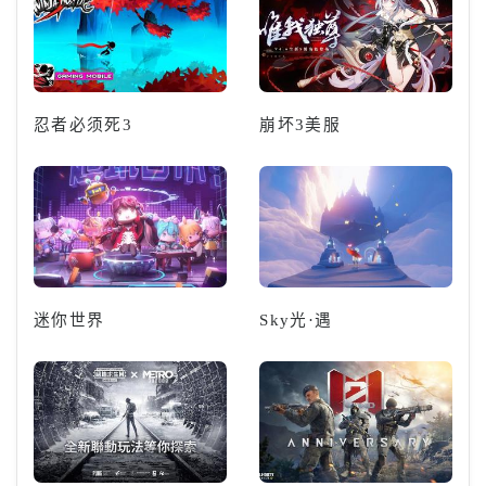
忍者必须死3
崩坏3美服
迷你世界
Sky光·遇