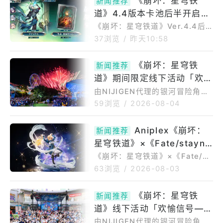
《崩坏：星穹铁
新闻推荐
道》4.4版本卡池后半开启！
「阿纳伊克斯」「凯琉德拉」
《崩坏：星穹铁道》Ver.4.4后
半今日8月5日开启！限定五星角
「砂金」等限定角色复刻！
37浏览
/
昨天10:58
色「阿那伊克斯」「刻律多拉」
「砂金」同时复刻登场的活动跃
《崩坏：星穹铁
新闻推荐
迁现已开放。还有限定五星角色
道》期间限定线下活动「欢愉
「姬子・启程」的UP卡池也仍在
持续开放中。科诺斯菲尔股份有
信号—哔波！」将持续至8月
由NIJIGEN代理的银河冒险角色
限公司2026年8月5日13时00分
扮演游戏《崩坏：星穹铁道》，
6日璀璨烟火点亮乐园
59浏览
/
2026-08-04
全球娱乐品牌HoYoverse今日
期间限定线下活动「欢愉信号—
（8月5日星期三）宣布，太空奇
哔波！」于7月31日至8月2日主
Aniplex《崩坏：
幻RPG《崩坏：星穹铁道》自即
新闻推荐
题日期间吸引数千名玩家涌入乐
日起开启4.4版本后半部分，并
星穹铁道》×《Fate/stayni
园。连续三天举办舞台活动与任
举办限定五星角色「安奈库
务挑战，其中8月1日限定夜间活
ght》Saber模型 预计2027
《崩坏：星穹铁道》×《Fate/st
斯」、「凯
动更将气氛推向高潮。知名ACG
aynight》「Saber1/7比例模
年6月贩售
63浏览
/
2026-08-03
乐团、御宅艺团队及人气VTube
型」商品介绍本商品为《崩坏：
r轮番演出，舞台活动尾声点燃烟
星穹铁道》与《Fate/staynight
《崩坏：星穹铁
火惊喜，为现场开拓者带来难忘
新闻推荐
[UnlimitedBladeWorks]》联
感动的欢愉之夜。开拓、欢愉主
道》线下活动「欢愉信号—哔
名合作商品，将武内崇绘制的联
题日三天盛况空前！还原游戏内
名插图中的「Saber」立体化。
波！」今日登场 欢愉星神阿
由NIJIGEN代理的银河冒险角色