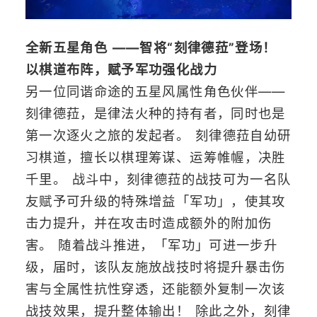
全新五星角色 ——智将“刻律德菈”登场！
以棋道布阵，赋予军功强化战力
另一位同谐命途的五星风属性角色伙伴——
刻律德菈，是律法火种的持有者，同时也是
第一次逐火之旅的发起者。 刻律德菈自幼研
习棋道，擅长以棋理筹谋、运筹帷幄，决胜
千里。 战斗中，刻律德菈的战技可为一名队
友赋予可升级的特殊增益「军功」，使其攻
击力提升，并在攻击时造成额外的附加伤
害。 随着战斗推进，「军功」可进一步升
级，届时，该队友施放战技时将提升暴击伤
害与全属性抗性穿透，还能额外复制一次该
战技效果，提升整体输出！ 除此之外，刻律