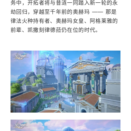
务中，开拓者将与昔涟一同踏入新一轮的永
劫回归，穿越至千年前的奥赫玛 —— 那是
律法火种持有者、奥赫玛女皇、阿格莱雅的
前辈、凯撒刻律德菈仍在位的时代。