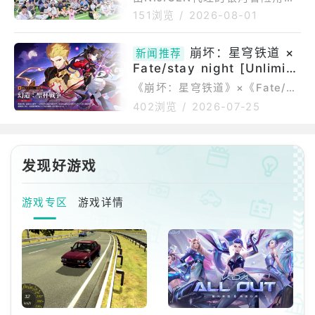
场景、舞台活动精
由AniplexShanghai推出的1/7
扮演游戏《崩坏：星穹铁道》宣
哈降临儿童新乐园
151浏览
/
2026-08-01
比例涂装完成品模型，以动态造
布，期间限定线下活动「欢愉信
型再现了角色挥剑的轨迹，特效
号—哔波！」于台北市立儿童新
崩坏：星穹铁道 ×
零件营造流畅的动作感。商品包
新闻推荐
乐园正式登场。活动将持续至8月
Fate/stay night [Unlimite
含本体及专用台座，特
6日，邀请开拓者在夏日期间走进
d Blade Works] 联动第二
充满《崩坏：星穹铁道》元素的
《崩坏：星穹铁道》×《Fate/st
aynight[UnlimitedBladeWork
主题乐园，一同散布「欢愉」能
弹开启！
402浏览
/
2026-07-25
s]》联动第二期于今日7月24日
量。「欢愉」信号发射——哔
开启！远坂凛与吉尔伽美什全新
波！活动任务与主题场景同步登
登场！约定的传说，此刻再度降
场本次活动于园区内设置许多
临。全球娱乐品牌HoYoverse宣
《崩坏：星穹铁道》主题场景布
发现好游戏
布，在太空幻想RPG《崩坏：星
置，及搭配游乐设施、搜集任务
穹铁道》中，自7月24日（周
等内容，为开拓者带
游戏专区
游戏详情
五）起开启与《Fate/staynight
[UnlimitedBladeWorks]》的
第二期联动。除了“幻造：圣杯战
争”开幕外，