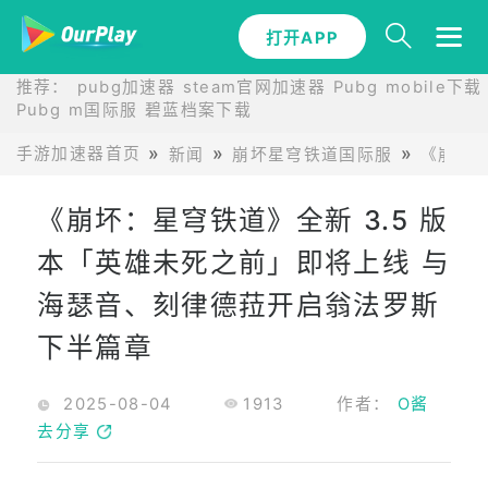
打开APP
推荐：
pubg加速器
steam官网加速器
Pubg mobile下载
Pubg m国际服
碧蓝档案下载
手游加速器首页
新闻
崩坏星穹铁道国际服
《崩坏：
《崩坏：星穹铁道》全新 3.5 版
本「英雄未死之前」即将上线 与
海瑟音、刻律德菈开启翁法罗斯
下半篇章
2025-08-04
1913
作者：
O酱
去分享