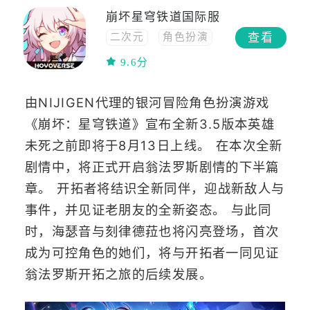
崩坏星穹铁道国际服
查看
二次元
角色扮演
策略
动作
9.6分
冒险
高画质
养成
回合制
由NIJIGEN代理的银河冒险角色扮演游戏
3D
剧情向
《崩坏：星穹铁道》宣布全新3.5版本英雄
未死之前即将于8月13日上线。 在本次全新
剧情中，将正式开启翁法罗斯剧情的下半篇
章。 开拓者将结识全新同伴，迎战新敌人与
事件，并见证老朋友的全新姿态。 与此同
时，海瑟音与刻律德菈也将闪亮登场，首次
成为可控角色的她们，将与开拓者一同见证
翁法罗斯开拓之旅的后续发展。