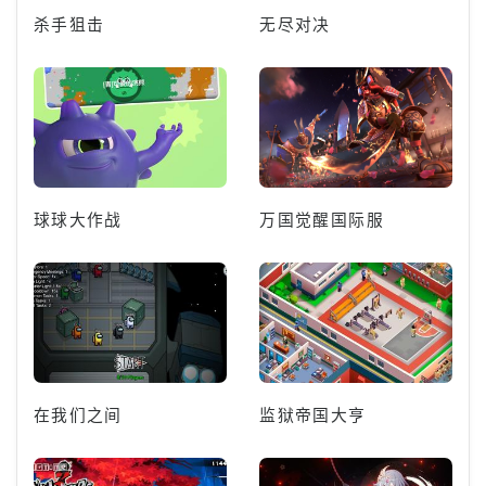
杀手狙击
无尽对决
球球大作战
万国觉醒国际服
在我们之间
监狱帝国大亨