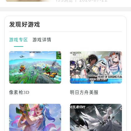
155浏览
/
2026-07-22
量的关键因素之一。Steam平台
香港地区、日本、韩国市场开放
允许玩家在购买游戏后撰写评
最新Steam控制器（SteamCon
论。累积达10则以上评价时，根
troller）补货贩售。Valve5月初
据好评率于商店页面显示对应的
发现好游戏
在全球开卖最新Steam控制器后
评价。好评率达70%显示为绿色
被抢购一空，后来代理商KOMO
的「非常
DOSTATION于5月中宣布补货、
游戏专区
游戏详情
再度开放贩售，并规定每人限购
一台，仍然吸引众多玩家抢购，
使得Steam控制器在市场上炙手
可热。KOMODOSTATIO
像素枪3D
明日方舟美服