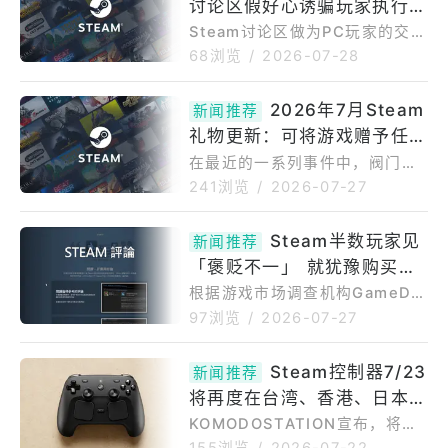
讨论区假好心诱骗玩家执行修
精确尺寸设计制作各式客制化配
件，包括前面板、替换外壳、支
复指令以「ClickFix」手法暗
Steam讨论区做为PC玩家的交流
架、底座等3D列印配件。目前各
平台，近期被揭露出现一波利用
装木马程式挖矿
68浏览
/
2026-07-28
大通路仍持续缺货，Valve更新S
「ClickFix」社交工程手法发动
teamMachine的出货进度，确
的攻击行动，骇客假冒成热心玩
2026年7月Steam
认AMD最新FSR4.1技术已透过P
新闻推荐
家在论坛上回复求助贴文，实则
rotonExperimental上线，并
礼物更新：可将游戏赠予任何
诱导受害者在电脑上执行恶意Po
werShell指令，暗中植入挖矿木
人
在最近的一系列事件中，阀门刚
马程式。资安媒体bleepingcom
刚发布了2026年Steam最大的
241浏览
/
2026-07-27
puter是透过读者回报得知此波
一次更新之一。这并非任何界面
攻击，威胁行为者会建立大量随
或定价相关的改动，而是更为重
Steam半数玩家见
机帐号，锁定玩家在论坛上发布
新闻推荐
大的变化。Valve刚刚调整了Ste
的游戏当机、道具遗失等技术问
「褒贬不一」 就犹豫购买市
am礼物赠送功能的走向，让每个
题求助贴文进行回复，佯装提
人都能更轻松地为亲友赠送游
调机构揭用户评论对销量影响
根据游戏市场调查机构GameDis
戏。全新的Steam礼物赠送政策
coverCo于7月24日公开的调查
力
97浏览
/
2026-07-27
变更（2026年7月）允许用户通
结果，近半数Steam玩家在看到
过电子邮件跨类型赠送游戏。此
游戏评论降至「褒贬不一」或更
Steam控制器7/23
外，Valve还简化了流程，支持
新闻推荐
低时，购买意愿会明显下降。显
跨区域赠送和共享愿望单，以便
将再度在台湾、香港、日本、
示除了游戏本身的品质之外，St
长期筛选选择。就此而言，我们
eam商店页面上显示的「评分状
韩国开放贩售 每人限购一台
KOMODOSTATION宣布，将于
来讨论一下
态标签」本身，正是影响作品销
7月23日上午重新针对中国台湾/
避免黄牛