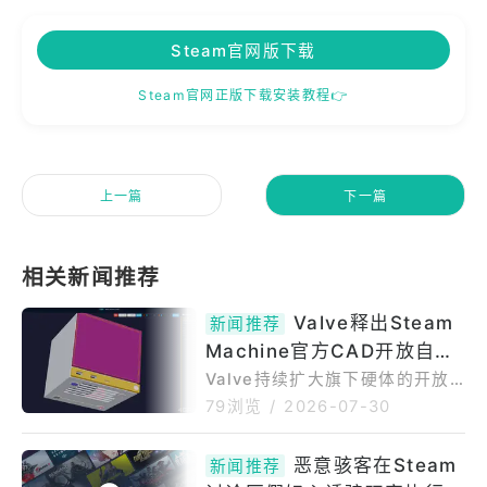
Steam官网版下载
Steam官网正版下载安装教程👉
上一篇
下一篇
Valve释出Steam
新闻推荐
Machine官方CAD开放自制
外壳配件 年底前候补有望拿
Valve持续扩大旗下硬体的开放
性，SteamHardware官方部落
购买资格
79浏览
/
2026-07-30
格7月29日释出抢手家机Steam
Machine外壳的3DCAD设计
恶意骇客在Steam
新闻推荐
档，让玩家与改装爱好者能依照