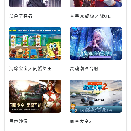
黑色幸存者
拳皇98终极之战OL
海绵宝宝大闹蟹堡王
灵魂潮汐台服
黑色沙漠
航空大亨2