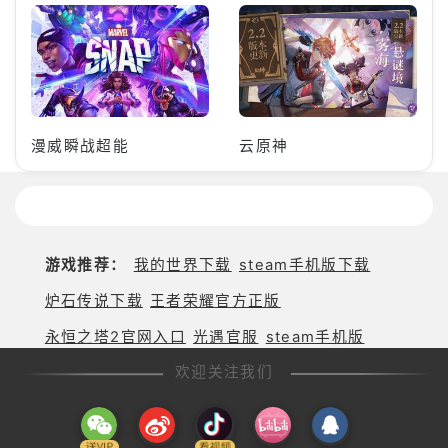
漫威瞬战超能
云原神
游戏推荐：
我的世界下载
steam手机版下载
炉石传说下载
王者荣耀官方正版
永恒之塔2官网入口
光遇官服
steam手机版
欢迎关注我们