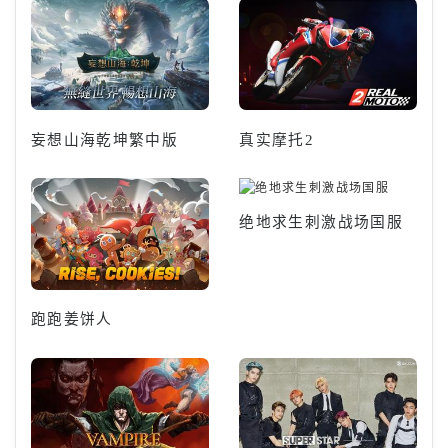
妄想山海乾坤繁中版
真实摩托2
绝地求生刺激战场国服
跑跑姜饼人