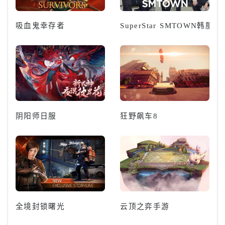
吸血鬼幸存者
SuperStar SMTOWN韩服
阴阳师日服
狂野飙车8
全境封锁曙光
云顶之弈手游