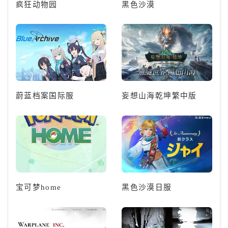
疯狂动物园
黑色沙漠
蔚蓝档案国际服
妄想山海乾坤繁中版
宝可梦home
黑色沙漠日服