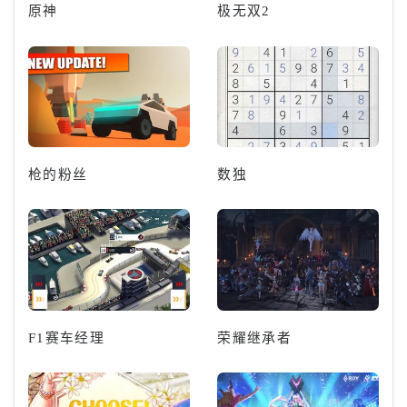
原神
极无双2
枪的粉丝
数独
F1赛车经理
荣耀继承者