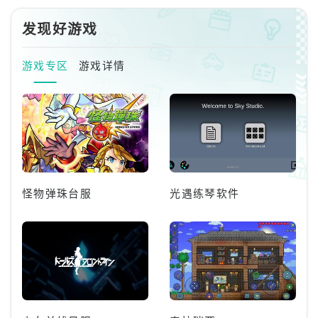
外，Valve还简化了流程，支持
低时，购买意愿会明显下降。显
跨区域赠送和共享愿望单，以便
发现好游戏
示除了游戏本身的品质之外，St
长期筛选选择。就此而言，我们
eam商店页面上显示的「评分状
来讨论一下
态标签」本身，正是影响作品销
游戏专区
游戏详情
量的关键因素之一。Steam平台
允许玩家在购买游戏后撰写评
论。累积达10则以上评价时，根
据好评率于商店页面显示对应的
评价。好评率达70%显示为绿色
的「非常
怪物弹珠台服
光遇练琴软件