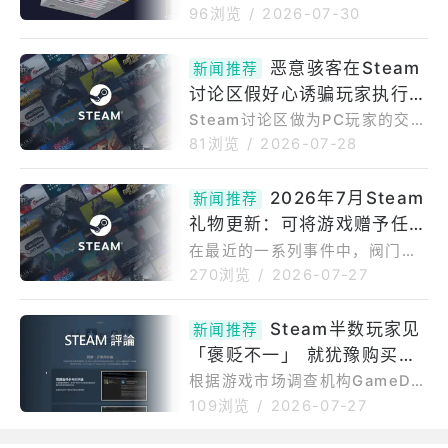
团队于4月底透过UbisoftConn
性，SteamHardware官方部落
购买资格
96浏览
/
2026-07-30
ect应用程式推出PC版抢先体
格7月29日释出抢手家机Steam
验，如今正式登陆PCSteam平
Machine外壳的3DCAD设计
恶意骇客在Steam
台，希望结合行动装置与PC间的
新闻推荐
档，让玩家与改装爱好者能依照
跨平台游玩与跨平台进度，以扩
讨论区假好心诱骗玩家执行修
精确尺寸设计制作各式客制化配
大市场。Ubisoft指出，《全境
件，包括前面板、替换外壳、支
复指令以「ClickFix」手法暗
Steam讨论区做为PC玩家的交流
封
架、底座等3D列印配件。目前各
平台，近期被揭露出现一波利用
装木马程式挖矿
81浏览
/
2026-07-28
大通路仍持续缺货，Valve更新S
「ClickFix」社交工程手法发动
teamMachine的出货进度，确
的攻击行动，骇客假冒成热心玩
2026年7月Steam
认AMD最新FSR4.1技术已透过P
新闻推荐
家在论坛上回复求助贴文，实则
rotonExperimental上线，并
礼物更新：可将游戏赠予任何
诱导受害者在电脑上执行恶意Po
werShell指令，暗中植入挖矿木
人
在最近的一系列事件中，阀门刚
马程式。资安媒体bleepingcom
刚发布了2026年Steam最大的
270浏览
/
2026-07-27
puter是透过读者回报得知此波
一次更新之一。这并非任何界面
攻击，威胁行为者会建立大量随
或定价相关的改动，而是更为重
Steam半数玩家见
机帐号，锁定玩家在论坛上发布
新闻推荐
大的变化。Valve刚刚调整了Ste
的游戏当机、道具遗失等技术问
「褒贬不一」 就犹豫购买市
am礼物赠送功能的走向，让每个
题求助贴文进行回复，佯装提
人都能更轻松地为亲友赠送游
调机构揭用户评论对销量影响
根据游戏市场调查机构GameDis
戏。全新的Steam礼物赠送政策
coverCo于7月24日公开的调查
力
109浏览
/
2026-07-27
变更（2026年7月）允许用户通
结果，近半数Steam玩家在看到
过电子邮件跨类型赠送游戏。此
游戏评论降至「褒贬不一」或更