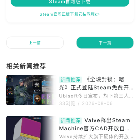
Steam官网版下载
Steam官网正版下载安装教程👉
上一篇
下一篇
《全境封锁：曙
新闻推荐
光》正式登陆Steam免费开
打！支援跨平台连线与进度
Ubisoft今日宣布，旗下第三人
称角色扮演射击游戏《全境封
33浏览
/
2026-08-06
锁：曙光》正式在PCSteam平台
免费推出。《全境封锁：曙光》
Valve释出Steam
新闻推荐
于今年3月底率先登上手机游戏
Machine官方CAD开放自制
平台，强调针对手机游戏环境进
行最佳化的操作系统，后来研发
外壳配件 年底前候补有望拿
Valve持续扩大旗下硬体的开放