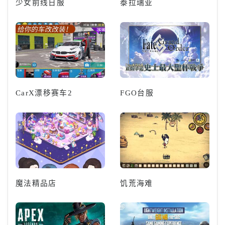
少女前线日服
泰拉瑞亚
CarX漂移赛车2
FGO台服
魔法精品店
饥荒海难