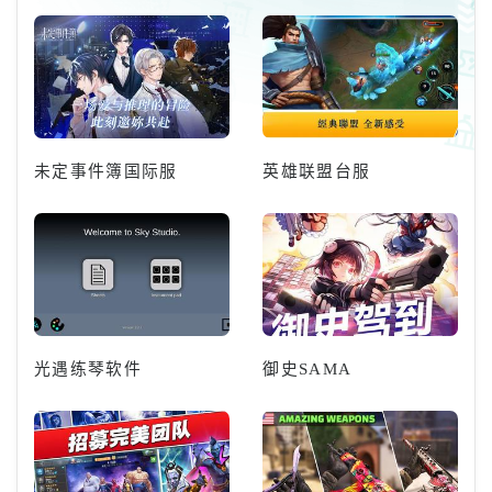
是由《蔚蓝档案》第二代PD车敏
瑞领导
未定事件簿国际服
英雄联盟台服
光遇练琴软件
御史SAMA