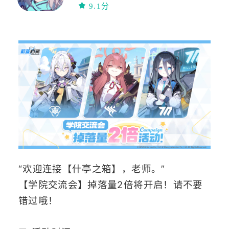
休闲
免费
9.1分
联网
卡牌
剧情向
“欢迎连接【什亭之箱】，老师。”
【学院交流会】掉落量2倍将开启！请不要
错过哦！