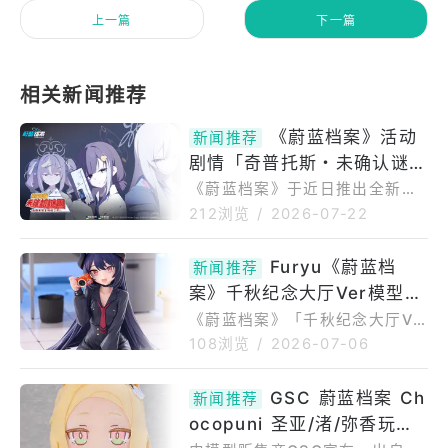
上一篇
下一篇
《蔚蓝档案》活动
新闻推荐
剧情「奇普托斯・未确认谜
团」上线同步加入新角色「木
《蔚蓝档案》于近日推出全新活
动剧情「奇普托斯・未确认谜团
乃香」、「玲奈」
212浏览
/
2026-07-22
～追寻未知生物槌之子～」，同
时加入两名全新角色——隶属女
Furyu《蔚蓝档
新闻推荐
武神警察学园的「木乃香」，以
案》千秋纪念大厅Ver模型
及隶属狂猎艺术学院的「玲
奈」。全新活动剧情PV本次活动
预计2027年6月贩售
《蔚蓝档案》「千秋纪念大厅Ve
剧情以「木乃香」、「玲奈」、
r.1/7比例模型」商品介绍本商品
108浏览
/
2026-07-06
「翼」等因调查超自然现象而齐
出自游戏《蔚蓝档案》，将「千
聚的学生们为主角，讲述她们在
秋」以游戏内纪念大厅视觉图为
GSC 蔚蓝档案 Ch
寻找传说生物「槌之子」的过程
新闻推荐
基础立体化。由Furyu旗下高品
中，解决各种离奇现象的故事。
ocopuni 圣亚/渚/弥香玩偶
质品牌F：NEX推出的1/7比例涂
完成剧情与任务后，可获得「古
装完成品模型，再现了角色身穿